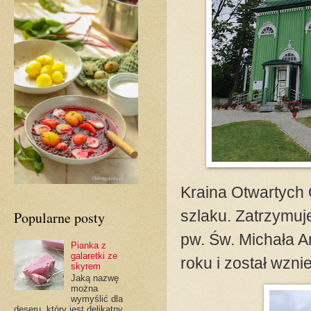
Kraina Otwartych 
szlaku. Zatrzymuj
Popularne posty
pw. Św. Michała A
Pianka z
galaretki ze
roku i został wzni
skyrem
Jaką nazwę
można
wymyślić dla
deseru, który jest delikatny