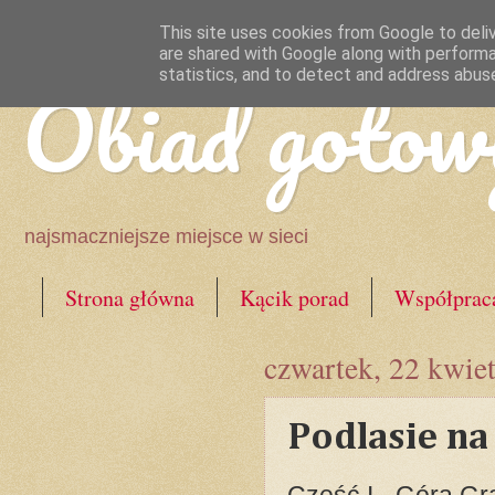
This site uses cookies from Google to deliv
are shared with Google along with performa
Obiad gotow
statistics, and to detect and address abus
najsmaczniejsze miejsce w sieci
Strona główna
Kącik porad
Współprac
czwartek, 22 kwie
Podlasie na
Część I - Góra Gr