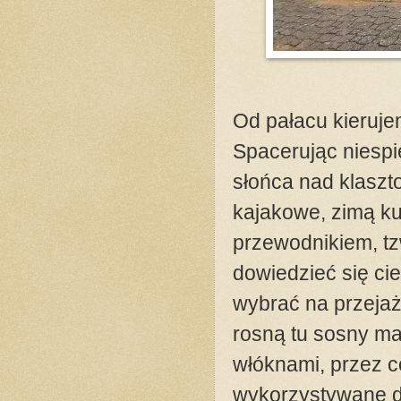
Od pałacu kieruje
Spacerując niesp
słońca nad klaszt
kajakowe, zimą ku
przewodnikiem, tz
dowiedzieć się ci
wybrać na przejaż
rosną tu sosny m
włóknami, przez co
wykorzystywane do