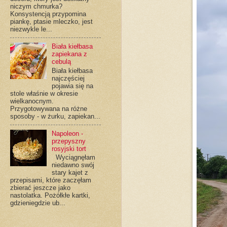
niczym chmurka?
Konsystencją przypomina
piankę, ptasie mleczko, jest
niezwykle le...
Biała kiełbasa
zapiekana z
cebulą
Biała kiełbasa
najczęściej
pojawia się na
stole właśnie w okresie
wielkanocnym.
Przygotowywana na różne
sposoby - w żurku, zapiekan...
Napoleon -
przepyszny
rosyjski tort
Wyciągnęłam
niedawno swój
stary kajet z
przepisami, które zaczęłam
zbierać jeszcze jako
nastolatka. Pożółkłe kartki,
gdzieniegdzie ub...