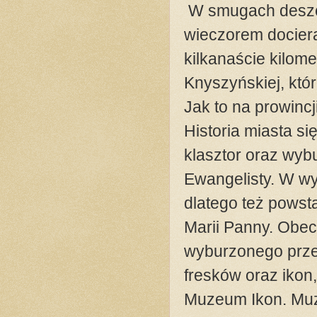
W smugach deszcz
wieczorem dociera
kilkanaście kilom
Knyszyńskiej, któ
Jak to na prowincj
Historia miasta si
klasztor oraz wy
Ewangelisty. W wy
dlatego też powst
Marii Panny. Obec
wyburzonego prze
fresków oraz ikon
Muzeum Ikon. Muz