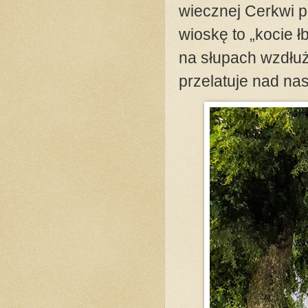
wiecznej Cerkwi 
wioskę to „kocie ł
na słupach wzdłuż 
przelatuje nad na