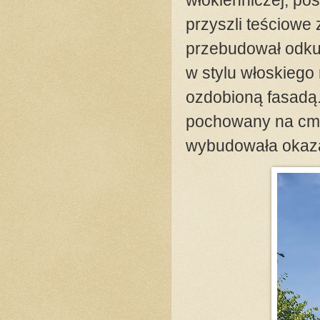
przyszli teściowe 
przebudował odkup
w stylu włoskiego
ozdobioną fasadą. K
pochowany na cme
wybudowała okaza