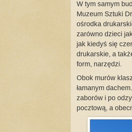
W tym samym budy
Muzeum Sztuki Dru
ośrodka drukarski
zarówno dzieci ja
jak kiedyś się cze
drukarskie, a tak
form, narzędzi.
Obok murów klasz
łamanym dachem. K
zaborów i po odzy
pocztową, a obecn