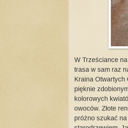
W Trześciance na 
trasa w sam raz n
Kraina Otwartych 
pięknie zdobiony
kolorowych kwiató
owoców. Złote rene
próżno szukać na
starodrzewiem. J