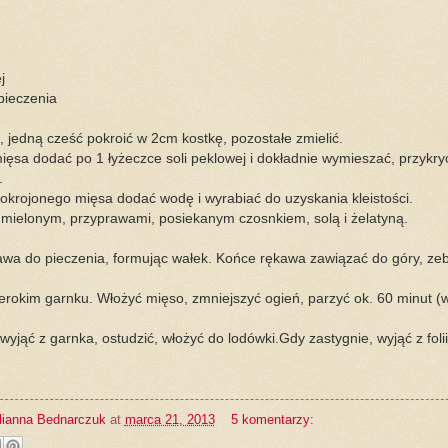
j
pieczenia
, jedną cześć pokroić w 2cm kostkę, pozostałe zmielić.
ęsa dodać po 1 łyżeczce soli peklowej i dokładnie wymieszać, przykry
.
krojonego mięsa dodać wodę i wyrabiać do uzyskania kleistości.
ielonym, przyprawami, posiekanym czosnkiem, solą i żelatyną.
awa do pieczenia, formując wałek. Końce rękawa zawiązać do góry, ze
rokim garnku. Włożyć mięso, zmniejszyć ogień, parzyć ok. 60 minut (
yjąć z garnka, ostudzić, włożyć do lodówki.Gdy zastygnie, wyjąć z foli
lianna Bednarczuk
at
marca 21, 2013
5 komentarzy: