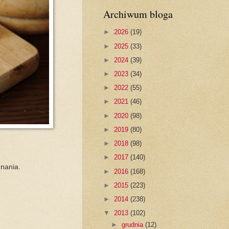
Archiwum bloga
►
2026
(19)
►
2025
(33)
►
2024
(39)
►
2023
(34)
►
2022
(55)
►
2021
(46)
►
2020
(98)
►
2019
(80)
►
2018
(98)
.
►
2017
(140)
nania.
►
2016
(168)
►
2015
(223)
►
2014
(238)
▼
2013
(102)
►
grudnia
(12)