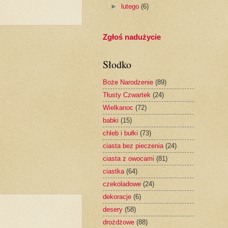
►
lutego
(6)
Zgłoś nadużycie
Słodko
Boże Narodzenie
(89)
Tłusty Czwartek
(24)
Wielkanoc
(72)
babki
(15)
chleb i bułki
(73)
ciasta bez pieczenia
(24)
ciasta z owocami
(81)
ciastka
(64)
czekoladowe
(24)
dekoracje
(6)
desery
(58)
drożdżowe
(88)