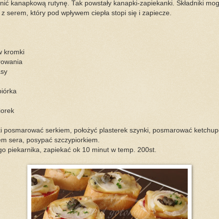
ić kanapkową rutynę. Tak powstały kanapki-zapiekanki. Składniki mog
z serem, który pod wpływem ciepła stopi się i zapiecze.
w kromki
rowania
asy
piórka
iorek
i posmarować serkiem, położyć plasterek szynki, posmarować ketchup
rem sera, posypać szczypiorkiem.
 piekarnika, zapiekać ok 10 minut w temp. 200st.