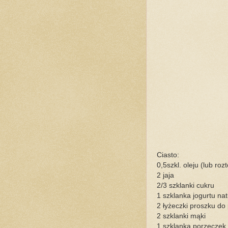
Ciasto:
0,5szkl. oleju (lub ro
2 jaja
2/3 szklanki cukru
1 szklanka jogurtu na
2 łyżeczki proszku do
2 szklanki mąki
1 szklanka porzeczek 