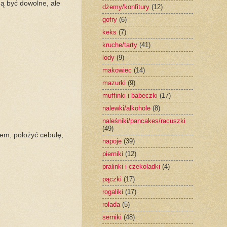
ą być dowolne, ale
dżemy/konfitury
(12)
gofry
(6)
keks
(7)
kruche/tarty
(41)
lody
(9)
makowiec
(14)
mazurki
(9)
muffinki i babeczki
(17)
nalewki/alkohole
(8)
naleśniki/pancakes/racuszki
(49)
em, położyć cebulę,
napoje
(39)
pierniki
(12)
pralinki i czekoladki
(4)
pączki
(17)
rogaliki
(17)
rolada
(5)
serniki
(48)