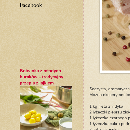
Facebook
Botwinka z młodych
buraków – tradycyjny
przepis z jajkiem
Soczysta, aromatyczn
Można eksperymentowa
1 kg filetu z indyka
2 łyżeczki pieprzu zi
1 łyżeczka czarnego p
1 łyżeczka cukru pudr
2 ząbki czosnku