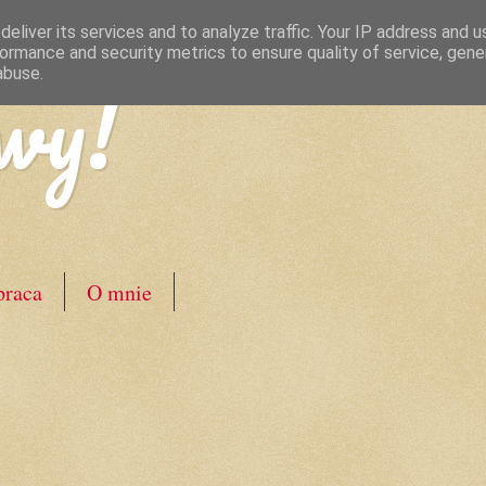
eliver its services and to analyze traffic. Your IP address and 
ormance and security metrics to ensure quality of service, gen
wy!
abuse.
raca
O mnie