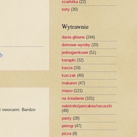
szarlotka
(22)
torty
(30)
Wytrawnie
dania główne
(244)
domowe wyroby
(20)
jednogarnkowe
(51)
kanapki
(32)
kasza
(19)
kurczak
(40)
makaron
(47)
mięso
(121)
na śniadanie
(101)
naleśniki/pancakes/racuszki
z owocami. Bardzo
(49)
pasty
(28)
pierogi
(47)
pizza
(8)