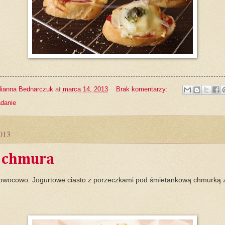
lianna Bednarczuk
at
marca 14, 2013
Brak komentarzy:
adanie
2013
 chmura
i owocowo. Jogurtowe ciasto z porzeczkami pod śmietankową chmurką 