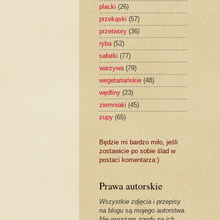
placki
(26)
przekąski
(57)
przetwory
(36)
ryba
(52)
sałatki
(77)
warzywa
(79)
wegetariańskie
(48)
wędliny
(23)
ziemniaki
(45)
zupy
(65)
Będzie mi bardzo miło, jeśli
zostawicie po sobie ślad w
postaci komentarza:)
Prawa autorskie
Wszystkie zdjęcia i przepisy
na blogu są mojego autorstwa.
Nie wyrażam zgody na ich