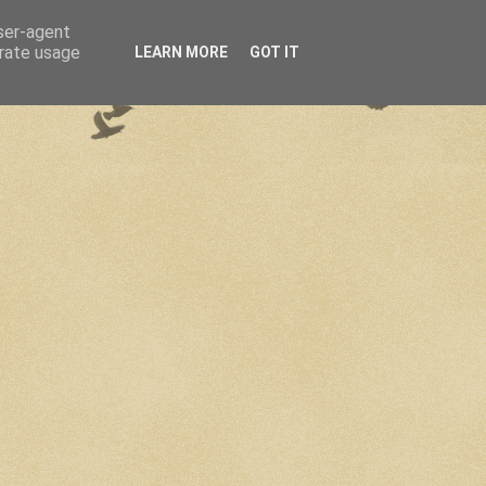
user-agent
erate usage
LEARN MORE
GOT IT