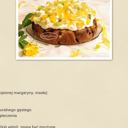
ztopionej margaryny, masła)
turalnego gęstego
 pieczenia
(lub wiśni), mogą być mrożone