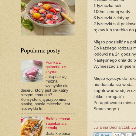
1 łyżeczka soli
100ml zimnej wody
3 łyżeczki żelatyny
2 łyżeczki soli peklowe
rękaw lub torebka do 
Mięso podzielić na pół
Do każdego rodzaju mi
Popularne posty
lodówki na 24 godziny
Następnego dnia do po
Pianka z
Wymieszać z mięsem m
galaretki ze
skyrem
Jaką nazwę
Mięso wyłożyć do ręk
można
nie dostała się woda.
wymyślić dla
deseru, który jest delikatny
zagotować wodę w sze
niczym chmurka?
lekko "mrugać").
Konsystencją przypomina
Po ugotowaniu mięso w
piankę, ptasie mleczko, jest
niezwykle le...
Smacznego:)
Biała kiełbasa
zapiekana z
Julianna Bednarczuk
Ju
cebulą
Biała kiełbasa