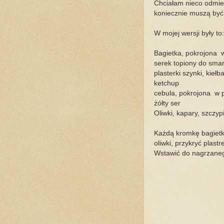
Chciałam nieco odmien
koniecznie muszą być 
W mojej wersji były to:
Bagietka, pokrojona 
serek topiony do sma
plasterki szynki, kiełb
ketchup
cebula, pokrojona w 
żółty ser
Oliwki, kapary, szczyp
Każdą kromkę bagietk
oliwki, przykryć plast
Wstawić do nagrzanego