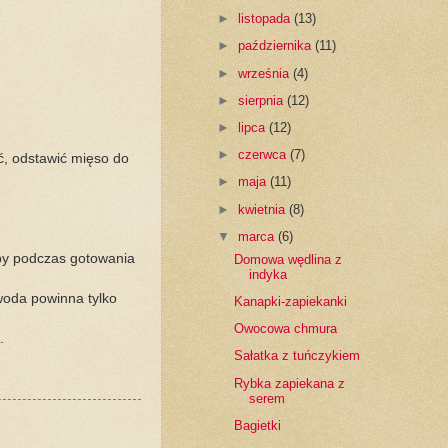
►
listopada
(13)
►
października
(11)
►
września
(4)
►
sierpnia
(12)
►
lipca
(12)
►
czerwca
(7)
ć, odstawić mięso do
►
maja
(11)
►
kwietnia
(8)
▼
marca
(6)
by podczas gotowania
Domowa wędlina z
indyka
woda powinna tylko
Kanapki-zapiekanki
Owocowa chmura
i.
Sałatka z tuńczykiem
Rybka zapiekana z
serem
Bagietki