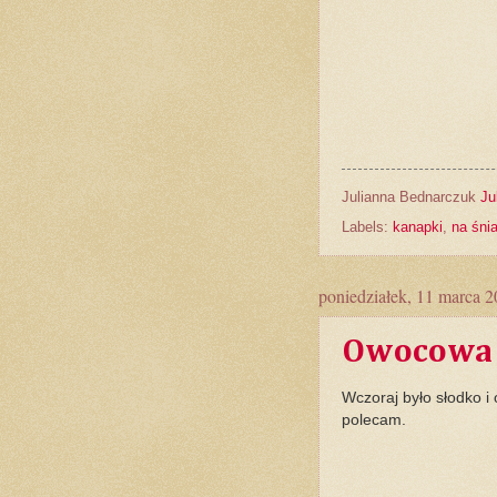
Julianna Bednarczuk
Ju
Labels:
kanapki
,
na śni
poniedziałek, 11 marca 
Owocowa
Wczoraj było słodko 
polecam.