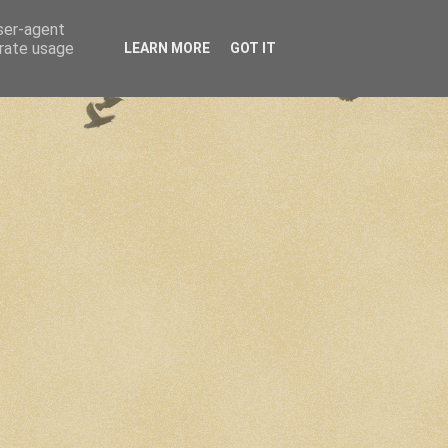
user-agent
erate usage
LEARN MORE
GOT IT