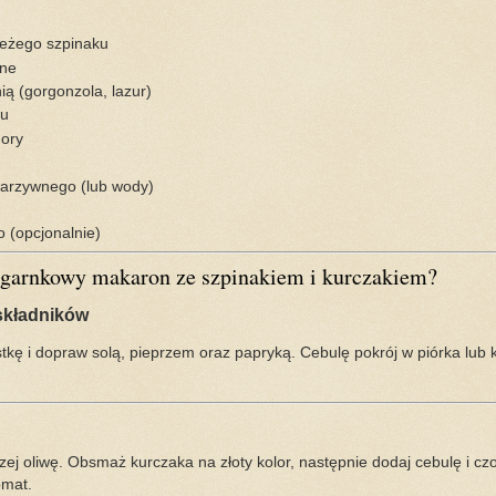
ieżego szpinaku
one
ią (gorgonzola, lazur)
nu
ory
warzywnego (lub wody)
 (opcjonalnie)
ogarnkowy makaron ze szpinakiem i kurczakiem?
składników
tkę i dopraw solą, pieprzem oraz papryką. Cebulę pokrój w piórka lub 
rzej oliwę. Obsmaż kurczaka na złoty kolor, następnie dodaj cebulę i 
omat.