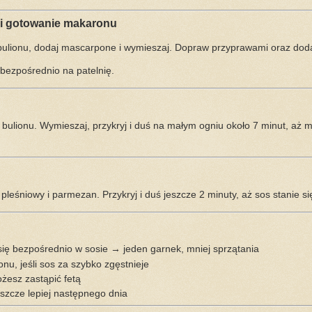
 i gotowanie makaronu
bulionu, dodaj mascarpone i wymieszaj. Dopraw przyprawami oraz dod
ezpośrednio na patelnię.
ę bulionu. Wymieszaj, przykryj i duś na małym ogniu około 7 minut, aż 
leśniowy i parmezan. Przykryj i duś jeszcze 2 minuty, aż sos stanie si
ię bezpośrednio w sosie → jeden garnek, mniej sprzątania
onu, jeśli sos za szybko zgęstnieje
żesz zastąpić fetą
szcze lepiej następnego dnia