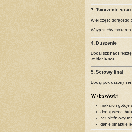
3. Tworzenie sosu
Wlej część gorącego 
Wsyp suchy makaron b
4. Duszenie
Dodaj szpinak i reszt
wchłonie sos.
5. Serowy finał
Dodaj pokruszony ser p
Wskazówki
makaron gotuje s
dodaj więcej buli
ser pleśniowy mo
danie smakuje je