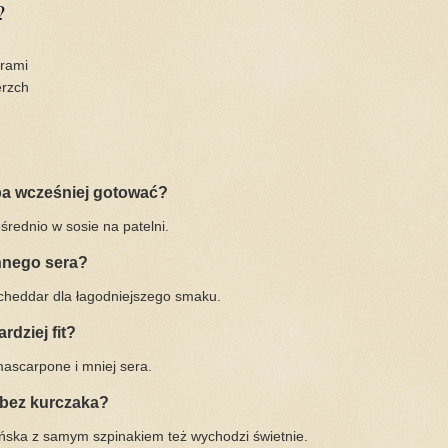
?
orami
erzch
ba wcześniej gotować?
średnio w sosie na patelni.
nnego sera?
a cheddar dla łagodniejszego smaku.
rdziej fit?
mascarpone i mniej sera.
 bez kurczaka?
ńska z samym szpinakiem też wychodzi świetnie.