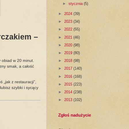
►
stycznia
(5)
►
2024
(39)
►
2023
(34)
►
2022
(55)
rczakiem –
►
2021
(46)
►
2020
(98)
►
2019
(80)
y obiad w 20 minut.
►
2018
(98)
zny smak, a całość
►
2017
(140)
►
2016
(168)
 „jak z restauracji”,
►
2015
(223)
 lubisz szybki i sycący
►
2014
(238)
►
2013
(102)
Zgłoś nadużycie