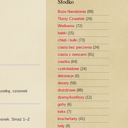
Słodko
Boże Narodzenie
(89)
Tłusty Czwartek
(24)
Wielkanoc
(72)
babki
(15)
chleb i bułki
(73)
ciasta bez pieczenia
(24)
ciasta z owocami
(81)
ciastka
(64)
czekoladowe
(24)
dekoracje
(6)
desery
(58)
drożdżowe
(88)
kostkę, czosnek
dżemy/konfitury
(12)
gofry
(6)
keks
(7)
kruche/tarty
(41)
czosnek. Smaż 1–2
lody
(9)