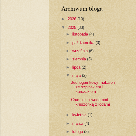
Archiwum bloga
►
2026
(19)
▼
2025
(33)
►
listopada
(4)
►
października
(3)
►
września
(6)
►
sierpnia
(3)
►
lipca
(2)
▼
maja
(2)
Jednogarnkowy makaron
ze szpinakiem i
kurczakiem
Crumble - owoce pod
kruszonką z lodami
►
kwietnia
(1)
►
marca
(4)
►
lutego
(3)