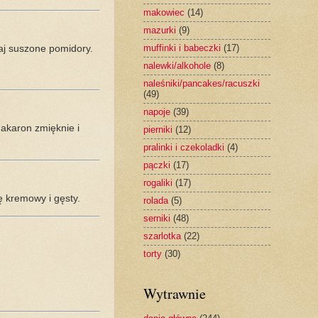
makowiec
(14)
mazurki
(9)
muffinki i babeczki
(17)
aj suszone pomidory.
nalewki/alkohole
(8)
naleśniki/pancakes/racuszki
(49)
napoje
(39)
makaron zmięknie i
pierniki
(12)
pralinki i czekoladki
(4)
pączki
(17)
rogaliki
(17)
ę kremowy i gęsty.
rolada
(5)
serniki
(48)
szarlotka
(22)
torty
(30)
Wytrawnie