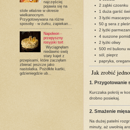
najczęściej
2 ząbki czosnku
pojawia się na
stole właśnie w okresie
1 duża garść św
wielkanocnym.
3 łyżki mascarp
Przygotowywana na różne
sposoby - w żurku, zapiekan...
50 g sera z pleśn
2 łyżki parmeza
Napoleon -
4 suszone pomid
przepyszny
rosyjski tort
2 łyżki oliwy
Wyciągnęłam
500 ml bulionu 
niedawno swój
sól, pieprz
stary kajet z
przepisami, które zaczęłam
papryka, oregano
zbierać jeszcze jako
nastolatka. Pożółkłe kartki,
Jak zrobić jedn
gdzieniegdzie ub...
1. Przygotowanie 
Kurczaka pokrój w kos
drobno posiekaj.
2. Smażenie mięsa
Na dużej patelni rozg
minuty, aż uwolnią ar