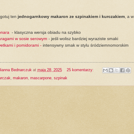
gotuj ten
jednogarnkowy makaron ze szpinakiem i kurczakiem
, a 
onara
- klasyczna wersja obiadu na szybko
aragami w sosie serowym
- jeśli wolisz bardziej wyraziste smaki
ewetkami i pomidorami -
intensywny smak w stylu śródziemnomorskim
lianna Bednarczuk
at
maja 28, 2025
25 komentarzy:
urczak
,
makaron
,
mascarpone
,
szpinak