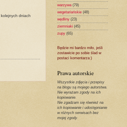
warzywa
(79)
wegetariańskie
(48)
w kolejnych dniach
wędliny
(23)
ziemniaki
(45)
zupy
(65)
Będzie mi bardzo miło, jeśli
zostawicie po sobie ślad w
postaci komentarza:)
Prawa autorskie
Wszystkie zdjęcia i przepisy
na blogu są mojego autorstwa.
Nie wyrażam zgody na ich
kopiowanie.
Nie zgadzam się również na
ich kopiowanie i udostępnianie
w różnych serwisach bez
mojej zgody.