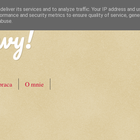
eliver its services and to analyze traffic. Your IP address and 
ormance and security metrics to ensure quality of service, gen
wy!
abuse.
raca
O mnie