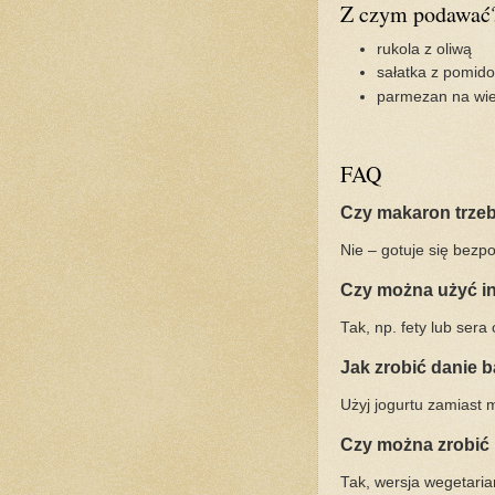
Z czym podawać
rukola z oliwą
sałatka z pomid
parmezan na wi
FAQ
Czy makaron trze
Nie – gotuje się bezpo
Czy można użyć i
Tak, np. fety lub ser
Jak zrobić danie ba
Użyj jogurtu zamiast 
Czy można zrobić
Tak, wersja wegetaria