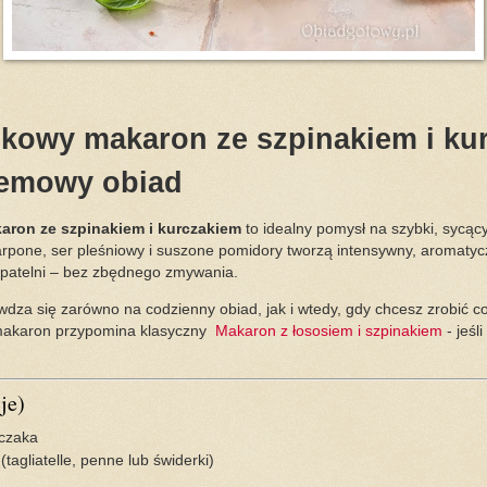
kowy makaron ze szpinakiem i ku
remowy obiad
ron ze szpinakiem i kurczakiem
to idealny pomysł na szybki, sycąc
pone, ser pleśniowy i suszone pomidory tworzą intensywny, aromatyc
 patelni – bez zbędnego zmywania.
wdza się zarówno na codzienny obiad, jak i wtedy, gdy chcesz zrobić coś
 makaron przypomina klasyczny
Makaron z łososiem i szpinakiem
- jeśli
je)
rczaka
tagliatelle, penne lub świderki)