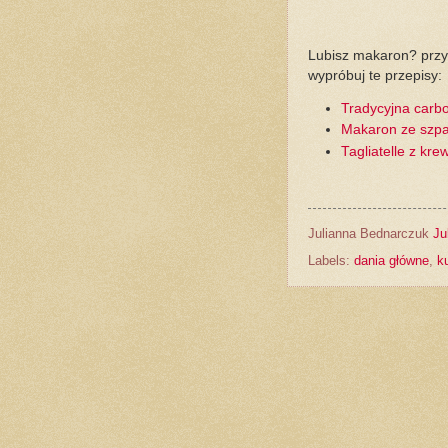
Lubisz makaron? przy
wypróbuj te przepisy:
Tradycyjna carb
Makaron ze szp
Tagliatelle z kr
Julianna Bednarczuk
Ju
Labels:
dania główne
,
k