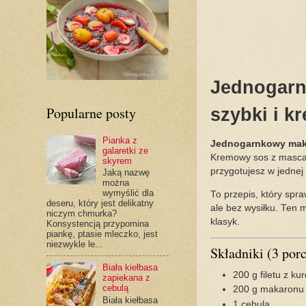
Jednogarn
Popularne posty
szybki i k
Pianka z
Jednogarnkowy maka
galaretki ze
Kremowy sos z mascar
skyrem
przygotujesz w jednej
Jaką nazwę
można
wymyślić dla
To przepis, który spra
deseru, który jest delikatny
ale bez wysiłku. Ten
niczym chmurka?
klasyk.
Konsystencją przypomina
piankę, ptasie mleczko, jest
niezwykle le...
Składniki (3 porc
Biała kiełbasa
200 g filetu z ku
zapiekana z
cebulą
200 g makaronu (
Biała kiełbasa
1 cebula