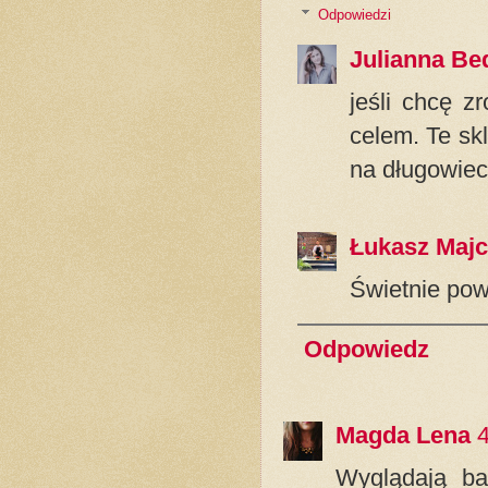
Odpowiedzi
Julianna Be
jeśli chcę z
celem. Te sk
na długowiecz
Łukasz Maj
Świetnie pow
Odpowiedz
Magda Lena
4
Wyglądają ba