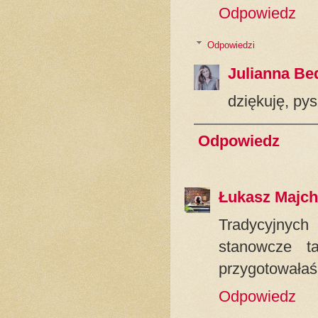
Odpowiedz
Odpowiedzi
Julianna Be
dziękuję, py
Odpowiedz
Łukasz Majch
Tradycyjnyc
stanowcze t
przygotowałaś 
Odpowiedz