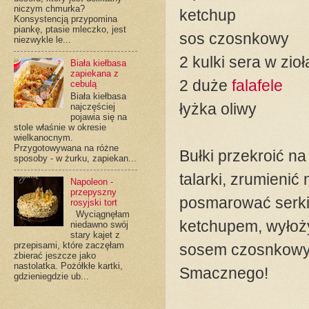
niczym chmurka?
ketchup
Konsystencją przypomina
piankę, ptasie mleczko, jest
sos czosnkowy
niezwykle le...
2 kulki sera w zio
Biała kiełbasa
zapiekana z
2 duże
falafele
cebulą
Biała kiełbasa
łyżka oliwy
najczęściej
pojawia się na
stole właśnie w okresie
wielkanocnym.
Przygotowywana na różne
Bułki przekroić n
sposoby - w żurku, zapiekan...
talarki, zrumienić
Napoleon -
przepyszny
posmarować serkie
rosyjski tort
Wyciągnęłam
ketchupem, wyłoży
niedawno swój
stary kajet z
przepisami, które zaczęłam
sosem czosnkowym,
zbierać jeszcze jako
nastolatka. Pożółkłe kartki,
Smacznego!
gdzieniegdzie ub...