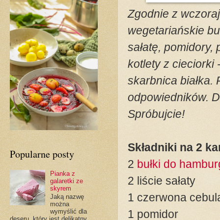
Zgodnie z wczora
wegetariańskie bu
sałatę, pomidory,
kotlety z cieciorki
skarbnica białka. 
odpowiedników. D
Spróbujcie!
Składniki na 2 ka
Popularne posty
2
bułki do hambu
Pianka z
2 liście sałaty
galaretki ze
skyrem
1 czerwona cebul
Jaką nazwę
można
1 pomidor
wymyślić dla
deseru, który jest delikatny