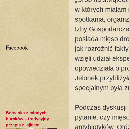
w których miałam 
spotkania, organi
Izby Gospodarczej
posiada mięso drob
Facebook
jak rozróżnić fakt
wzięli udział eksp
opowiedziała o pro
Jelonek przybliży
specjalnym była z
Podczas dyskusji
Botwinka z młodych
pytanie: czy mięs
buraków – tradycyjny
przepis z jajkiem
antybiotyków. Otó