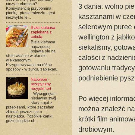
niczym chmurka?
3 dania: wolno p
Konsystencją przypomina
piankę, ptasie mleczko, jest
kasztanami w czer
niezwykle le...
selerowym puree o
Biała kiełbasa
zapiekana z
wellington z jabłk
cebulą
Biała kiełbasa
siekaliśmy, gotowa
najczęściej
pojawia się na
stole właśnie w okresie
całości z nadzien
wielkanocnym.
Przygotowywana na różne
gotowaniu tradycyj
sposoby - w żurku, zapiekan...
podniebienie pysz
Napoleon -
przepyszny
rosyjski tort
Wyciągnęłam
Po więcej informa
niedawno swój
stary kajet z
można znaleźć na
przepisami, które zaczęłam
zbierać jeszcze jako
nastolatka. Pożółkłe kartki,
krótki film animo
gdzieniegdzie ub...
drobiowym.