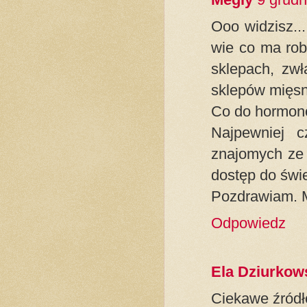
Ooo widzisz...
wie co ma rob
sklepach, zwł
sklepów mięsn
Co do hormonó
Najpewniej 
znajomych ze w
dostęp do świ
Pozdrawiam. M
Odpowiedz
Ela Dziurkow
Ciekawe źródł