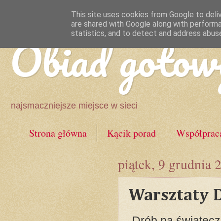
This site uses cookies from Google to deliv
are shared with Google along with performa
Obiad gotow
statistics, and to detect and address abus
najsmaczniejsze miejsce w sieci
Strona główna
Kącik porad
Współprac
piątek, 9 grudnia 
Warsztaty 
„Drób na świąteczn