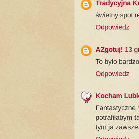
Tradycyjna K
świetny spot 
Odpowiedz
AZgotuj!
13 g
To było bardzo
Odpowiedz
Kocham Lubi
Fantastyczne 
potrafiłabym 
tym ja zawsz