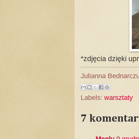
*zdjęcia dzięki u
Julianna Bednarcz
Labels:
warsztaty
7 komentar
Megly
9 grudn