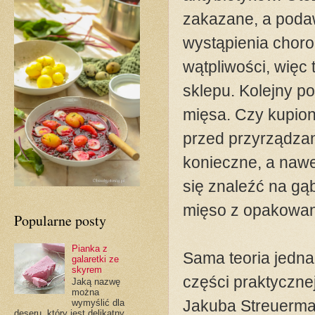
zakazane, a poda
wystąpienia choro
wątpliwości, więc
sklepu. Kolejny p
mięsa. Czy kupion
przed przyrządzan
konieczne, a naw
się znaleźć na gą
mięso z opakowani
Popularne posty
Pianka z
Sama teoria jednak
galaretki ze
skyrem
części praktyczne
Jaką nazwę
można
Jakuba Streuerma
wymyślić dla
deseru, który jest delikatny