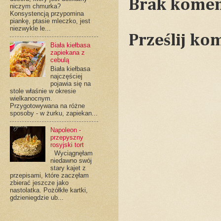
Brak komen
niczym chmurka?
Konsystencją przypomina
piankę, ptasie mleczko, jest
niezwykle le...
Prześlij ko
Biała kiełbasa
zapiekana z
cebulą
Biała kiełbasa
najczęściej
pojawia się na
stole właśnie w okresie
wielkanocnym.
Przygotowywana na różne
sposoby - w żurku, zapiekan...
Napoleon -
przepyszny
rosyjski tort
Wyciągnęłam
niedawno swój
stary kajet z
przepisami, które zaczęłam
zbierać jeszcze jako
nastolatka. Pożółkłe kartki,
gdzieniegdzie ub...