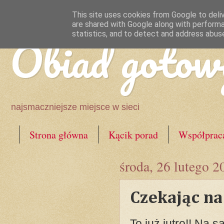
This site uses cookies from Google to deliv
are shared with Google along with performa
Obiad gotow
statistics, and to detect and address abus
najsmaczniejsze miejsce w sieci
Strona główna
Kącik porad
Współprac
środa, 26 lutego 2
Czekając na
To już jutro!! Na 