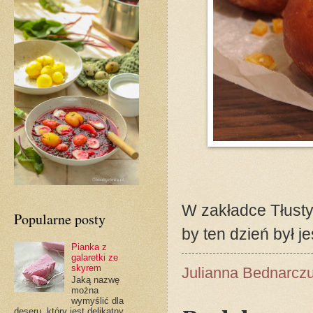
W zakładce Tłusty
Popularne posty
by ten dzień był j
Pianka z
galaretki ze
skyrem
Julianna Bednarcz
Jaką nazwę
można
wymyślić dla
deseru, który jest delikatny