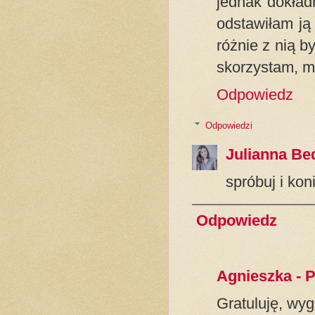
jednak dokład
odstawiłam ją
różnie z nią b
skorzystam, mo
Odpowiedz
Odpowiedzi
Julianna Be
spróbuj i kon
Odpowiedz
Agnieszka - 
Gratuluję, wyg