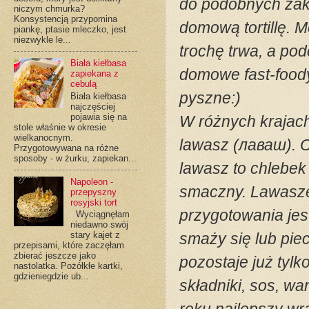
do podobnych zaku
niczym chmurka?
Konsystencją przypomina
domową tortillę. Mo
piankę, ptasie mleczko, jest
niezwykle le...
trochę trwa, a po
Biała kiełbasa
domowe fast-foody 
zapiekana z
cebulą
pyszne:)
Biała kiełbasa
najczęściej
pojawia się na
W różnych krajach
stole właśnie w okresie
wielkanocnym.
lawasz (лаваш).
O
Przygotowywana na różne
sposoby - w żurku, zapiekan...
lawasz to chlebek
Napoleon -
smaczny.
Lawasze
przepyszny
rosyjski tort
przygotowania jes
Wyciągnęłam
niedawno swój
smaży się lub piec
stary kajet z
przepisami, które zaczęłam
zbierać jeszcze jako
pozostaje już tylk
nastolatka. Pożółkłe kartki,
gdzieniegdzie ub...
składniki, sos, wa
ręku najlepszy wr