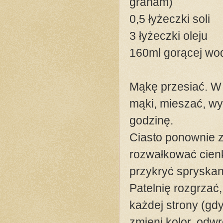
graham)
0,5 łyżeczki soli
3 łyżeczki oleju
160ml gorącej wo
Mąkę przesiać. W 
mąki, mieszać, wyr
godzinę.
Ciasto ponownie z
rozwałkować cienk
przykryć spryska
Patelnię rozgrzać,
każdej strony (gdy
zmieni kolor, odwr