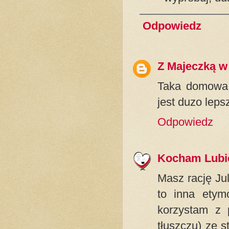
Odpowiedz
Z Majeczką w
Taka domowa j
jest duzo leps
Odpowiedz
Kocham Lubi
Masz rację Jul
to inna etym
korzystam z p
tłuszczu) ze 