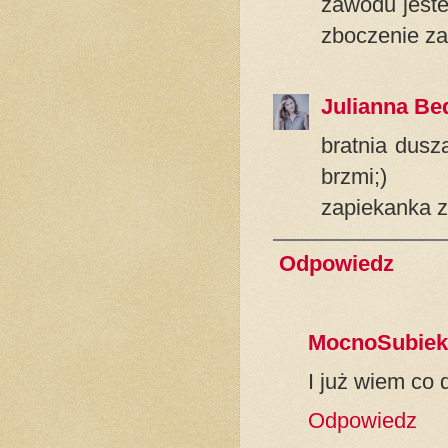
zawodu jeste
zboczenie z
Julianna Be
bratnia dusz
brzmi;)
zapiekanka z 
Odpowiedz
MocnoSubiek
I już wiem co d
Odpowiedz