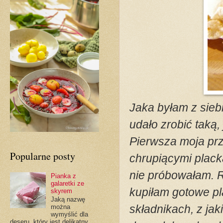
Jaka byłam z siebi
udało zrobić taką,
Pierwsza moja przy
Popularne posty
chrupiącymi placka
nie próbowałam. R
Pianka z
galaretki ze
kupiłam gotowe pl
skyrem
Jaką nazwę
składnikach, z jak
można
wymyślić dla
deseru, który jest delikatny