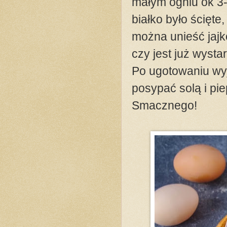
małym ogniu ok 3-4
białko było ścięte
można unieść jajko
czy jest już wyst
Po ugotowaniu wyj
posypać solą i pi
Smacznego!