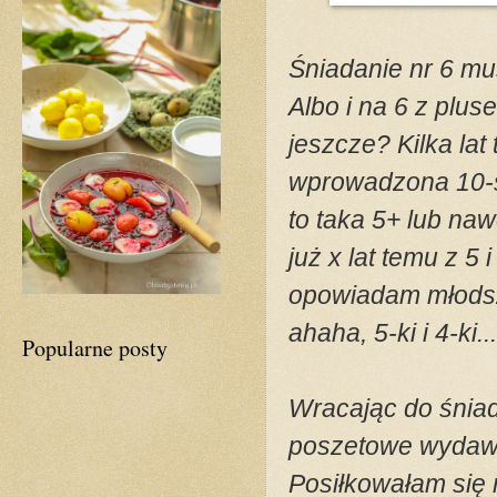
Śniadanie nr 6 mus
Albo i na 6 z plus
jeszcze? Kilka lat
wprowadzona 10-st
to taka 5+ lub naw
już x lat temu z 5
opowiadam młodsze
ahaha, 5-ki i 4-ki..
Popularne posty
Wracając do śniada
poszetowe wydawał
Posiłkowałam się n