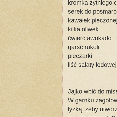
kromka żytniego 
serek do posmaro
kawałek pieczonej
kilka oliwek
ćwierć awokado
garść rukoli
pieczarki
liść sałaty lodowej
Jajko wbić do mis
W garnku zagotowa
łyżką, żeby utworz