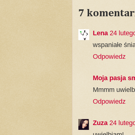
7 komentar
Lena
24 luteg
wspaniałe śni
Odpowiedz
Moja pasja s
Mmmm uwielb
Odpowiedz
Zuza
24 luteg
uwielbiam!