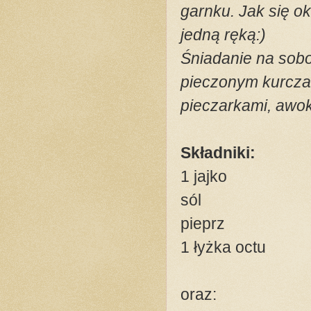
garnku. Jak się o
jedną ręką:)
Śniadanie na sobot
pieczonym kurcza
pieczarkami, awok
Składniki:
1 jajko
sól
pieprz
1 łyżka octu
oraz: