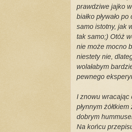
prawdziwe jajko w
białko pływało po
samo istotny, jak 
tak samo;) Otóż w
nie może mocno bu
niestety nie, dlat
wolałabym bardzie
pewnego eksperym
I znowu wracając 
płynnym żółtkiem z
dobrym hummusem,
Na końcu przepisu 