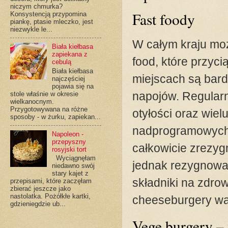
niczym chmurka?
Fast foody
Konsystencją przypomina
piankę, ptasie mleczko, jest
niezwykle le...
W całym kraju moż
Biała kiełbasa
zapiekana z
food, które przyc
cebulą
Biała kiełbasa
miejscach są bard
najczęściej
pojawia się na
napojów. Regularn
stole właśnie w okresie
wielkanocnym.
Przygotowywana na różne
otyłości oraz wie
sposoby - w żurku, zapiekan...
nadprogramowych 
Napoleon -
przepyszny
całkowicie zrezyg
rosyjski tort
Wyciągnęłam
jednak rezygnować
niedawno swój
stary kajet z
składniki na zdro
przepisami, które zaczęłam
zbierać jeszcze jako
nastolatka. Pożółkłe kartki,
cheeseburgery wa
gdzieniegdzie ub...
Vege burgery –