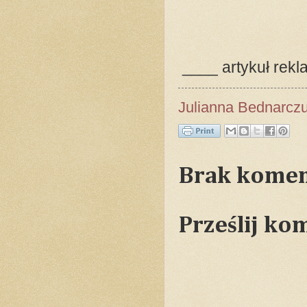
____ artykuł rek
Julianna Bednarcz
Brak komen
Prześlij ko