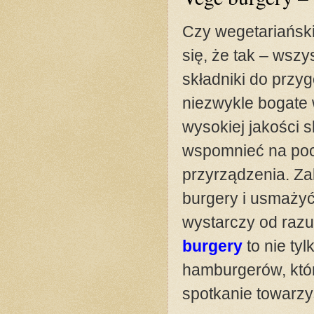
Czy wegetariańsk
się, że tak – wszy
składniki do prz
niezwykle bogate
wysokiej jakości 
wspomnieć na pocz
przyrządzenia. Za
burgery i usmażyć
wystarczy od raz
burgery
to nie tyl
hamburgerów, któ
spotkanie towarzy