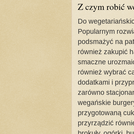
Z czym robić w
Do wegetariański
Popularnym rozwią
podsmażyć na pate
również zakupić ha
smaczne urozmaice
również wybrać ca
dodatkami i przy
zarówno stacjonar
wegańskie burger
przygotowaną cuk
przyrządzić równie
brokuły, ogórki, b