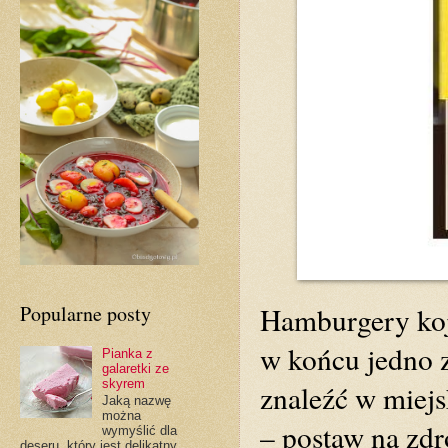
Popularne posty
Hamburgery koj
w końcu jedno z
Pianka z
galaretki ze
skyrem
znaleźć w miejs
Jaką nazwę
można
– postaw na zdr
wymyślić dla
deseru, który jest delikatny