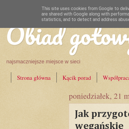
This site uses cookies from Google to deliv
are shared with Google along with performa
Obiad gotow
statistics, and to detect and address abus
najsmaczniejsze miejsce w sieci
Strona główna
Kącik porad
Współprac
poniedziałek, 21 
Jak przygot
wegańskie