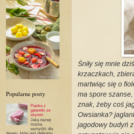
Śniły się mnie dzi
krzaczkach, zbier
martwiąc się o fio
Popularne posty
ma spore szanse, 
znak, żeby coś j
Pianka z
galaretki ze
Owsianka? jaglank
skyrem
Jaką nazwę
jagodowy budyń z
można
wymyślić dla
deseru, który jest delikatny