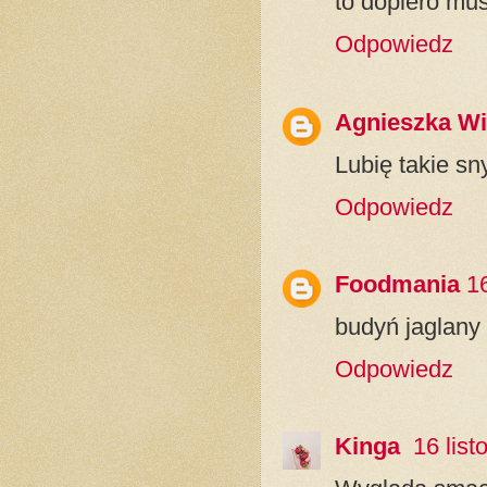
to dopiero mus
Odpowiedz
Agnieszka Wi
Lubię takie sn
Odpowiedz
Foodmania
1
budyń jaglany 
Odpowiedz
Kinga
16 lis