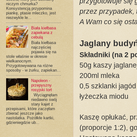
przygotowuje się 
niczym chmurka?
Konsystencją przypomina
przez przypadek, 
piankę, ptasie mleczko, jest
niezwykle le...
A Wam co się ostat
Biała kiełbasa
zapiekana z
cebulą
Jaglany budyń
Biała kiełbasa
najczęściej
pojawia się na
Składniki (na 2 p
stole właśnie w okresie
wielkanocnym.
50g kaszy jaglane
Przygotowywana na różne
sposoby - w żurku, zapiekan...
200ml mleka
Napoleon -
0,5 szklanki jagó
przepyszny
rosyjski tort
łyżeczka miodu
Wyciągnęłam
niedawno swój
stary kajet z
przepisami, które zaczęłam
zbierać jeszcze jako
Kaszę opłukać, pr
nastolatka. Pożółkłe kartki,
gdzieniegdzie ub...
(proporcje 1:2), 