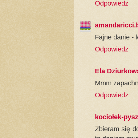
Odpowiedz
amandaricci.
Fajne danie - 
Odpowiedz
Ela Dziurkow
Mmm zapachnia
Odpowiedz
kociołek-pys
Zbieram się d