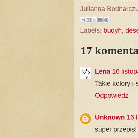
Julianna Bednarcz
Labels:
budyń
,
des
17 komenta
Lena
16 listo
Takie kolory i 
Odpowiedz
Unknown
16 
super przepis!