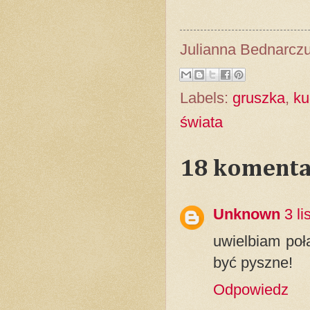
Julianna Bednarcz
Labels:
gruszka
,
ku
świata
18 komenta
Unknown
3 l
uwielbiam poł
być pyszne!
Odpowiedz