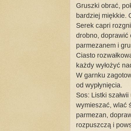
Gruszki obrać, po
bardziej miękkie.
Serek capri rozgn
drobno, doprawić 
parmezanem i gru
Ciasto rozwałkow
każdy wyłożyć nad
W garnku zagotow
od wypłynięcia.
Sos: Listki szałw
wymieszać, wlać ś
parmezan, dopraw
rozpuszczą i pows