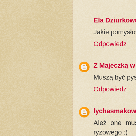
Ela Dziurkow
Jakie pomysłow
Odpowiedz
Z Majeczką w
Muszą być pys
Odpowiedz
lychasmako
Ależ one mus
ryżowego :)