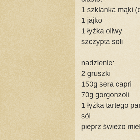
1 szklanka mąki 
1 jajko
1 łyżka oliwy
szczypta soli
nadzienie:
2 gruszki
150g sera capri
70g gorgonzoli
1 łyżka tartego p
sól
pieprz świeżo mie