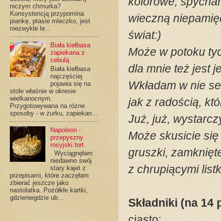
kolorowe, spycham
niczym chmurka?
Konsystencją przypomina
wieczną niepamięć
piankę, ptasie mleczko, jest
niezwykle le...
świat:)
Biała kiełbasa
Może w potoku tyc
zapiekana z
cebulą
dla mnie też jest
Biała kiełbasa
najczęściej
Wkładam w nie ser
pojawia się na
stole właśnie w okresie
wielkanocnym.
jak z radością, kt
Przygotowywana na różne
sposoby - w żurku, zapiekan...
Już, już, wystarcz
Napoleon -
Może skusicie się
przepyszny
rosyjski tort
gruszki, zamknię
Wyciągnęłam
niedawno swój
z chrupiącymi list
stary kajet z
przepisami, które zaczęłam
zbierać jeszcze jako
nastolatka. Pożółkłe kartki,
gdzieniegdzie ub...
Składniki (na 14 
ciasto: