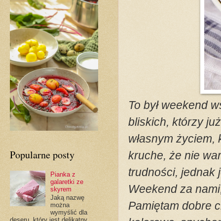
To był weekend w
bliskich, którzy j
własnym życiem, kt
Popularne posty
kruche, że nie wa
trudności, jednak j
Pianka z
galaretki ze
Weekend za nami,
skyrem
Jaką nazwę
Pamiętam dobre ch
można
wymyślić dla
deseru, który jest delikatny