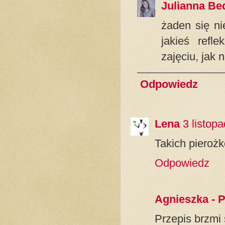
Julianna Be
żaden się ni
jakieś refl
zajęciu, jak 
Odpowiedz
Lena
3 listop
Takich pierożk
Odpowiedz
Agnieszka - 
Przepis brzmi 