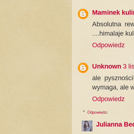
Maminek kuli
Absolutna rew
....himalaje ku
Odpowiedz
Unknown
3 l
ale pysznośc
wymaga, ale wi
Odpowiedz
Odpowiedzi
Julianna Be