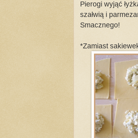
Pierogi wyjąć łyż
szałwią i parmez
Smacznego!
*Zamiast sakiewek m