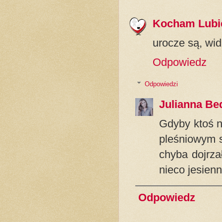
Kocham Lubi
urocze są, wi
Odpowiedz
Odpowiedzi
Julianna Be
Gdyby ktoś n
pleśniowym s
chyba dojrza
nieco jesienn
Odpowiedz