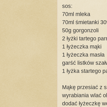
sos:
70ml mleka
70ml śmietanki 3
50g gorgonzoli
2 łyżki tartego p
1 łyżeczka mąki
1 łyżeczka masła
garść listków szał
1 łyżka startego 
Mąkę przesiać z so
wyrabiania wlać o
dodać łyżeczkę wo