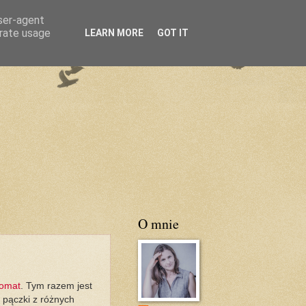
user-agent
erate usage
LEARN MORE
GOT IT
O mnie
omat
. Tym razem jest
 pączki z różnych