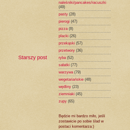
naleśniki/pancakes/racuszki
(49)
pasty
(28)
pierogi
(47)
pizza
(8)
placki
(26)
przekąski
(57)
przetwory
(36)
Starszy post
ryba
(52)
sałatki
(77)
warzywa
(79)
wegetariańskie
(48)
wędliny
(23)
ziemniaki
(45)
zupy
(65)
Będzie mi bardzo miło, jeśli
zostawicie po sobie ślad w
postaci komentarza:)