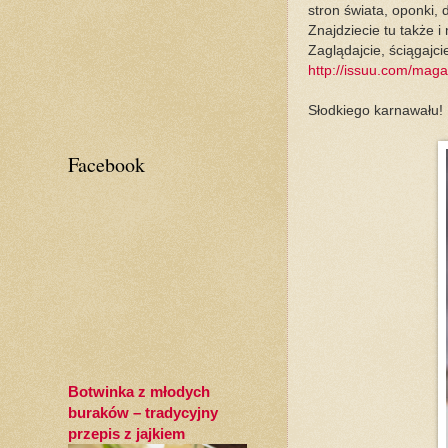
stron świata, oponki, d
Znajdziecie tu także 
Zaglądajcie, ściągajcie
http://issuu.com/ma
Słodkiego karnawału!
Facebook
Botwinka z młodych
buraków – tradycyjny
przepis z jajkiem