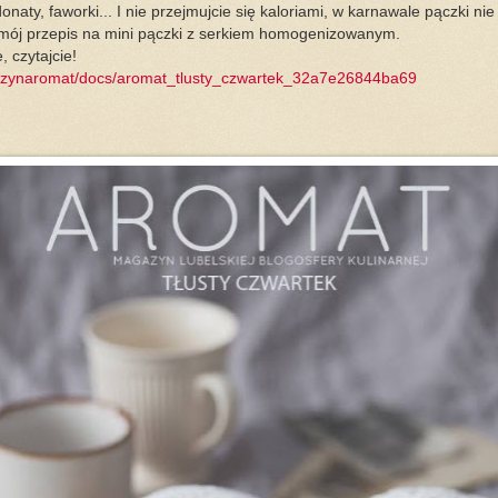
onaty, faworki... I nie przejmujcie się kaloriami, w karnawale pączki nie
i mój przepis na mini pączki z serkiem homogenizowanym.
, czytajcie!
gazynaromat/docs/aromat_tlusty_czwartek_32a7e26844ba69