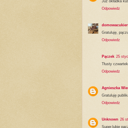
Już okładka kus
Odpowiedz
domowacukiern
Gratuluję, pączu
Odpowiedz
Pączek
25 sty
Tłusty czwartek
Odpowiedz
Agnieszka Wie
Gratuluję publik
Odpowiedz
Unknown
26 s
Super,lubię pąc