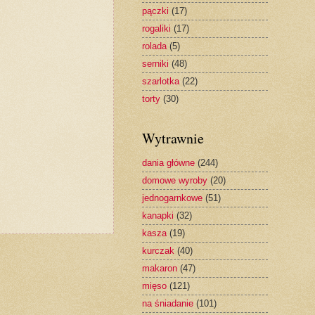
pączki
(17)
rogaliki
(17)
rolada
(5)
serniki
(48)
szarlotka
(22)
torty
(30)
Wytrawnie
dania główne
(244)
domowe wyroby
(20)
jednogarnkowe
(51)
kanapki
(32)
kasza
(19)
kurczak
(40)
makaron
(47)
mięso
(121)
na śniadanie
(101)