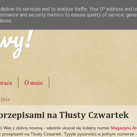
eliver its services and to analyze traffic. Your IP address and 
ormance and security metrics to ensure quality of service, gen
wy!
abuse.
raca
O mnie
a 2016
przepisami na Tłusty Czwartek
o Was z dobrą nowiną - właśnie ukazał się kolejny numer
Magazynu Ar
z przepisami na Tłusty Czwartek. Tyyyle pyszności w jednym numerze -