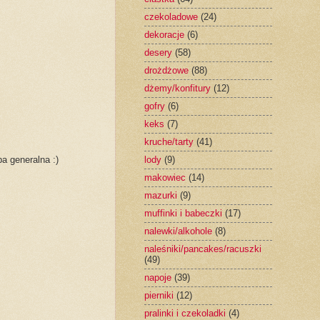
czekoladowe
(24)
dekoracje
(6)
desery
(58)
drożdżowe
(88)
dżemy/konfitury
(12)
gofry
(6)
keks
(7)
kruche/tarty
(41)
ba generalna :)
lody
(9)
makowiec
(14)
mazurki
(9)
muffinki i babeczki
(17)
nalewki/alkohole
(8)
naleśniki/pancakes/racuszki
(49)
napoje
(39)
pierniki
(12)
pralinki i czekoladki
(4)