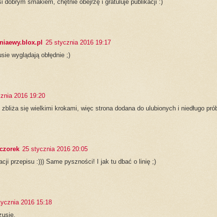
i dobrym smakiem, chętnie obejrzę i gratuluje publikacji :)
iaewy.blox.pl
25 stycznia 2016 19:17
sie wyglądają obłędnie ;)
cznia 2016 19:20
 zbliża się wielkimi krokami, więc strona dodana do ulubionych i niedługo pró
czorek
25 stycznia 2016 20:05
acji przepisu :))) Same pyszności! I jak tu dbać o linię ;)
tycznia 2016 15:18
zusie.