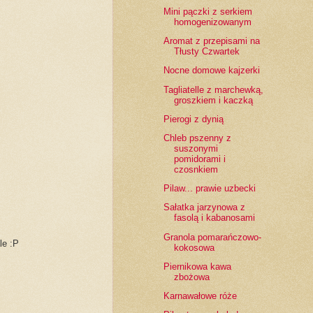
Mini pączki z serkiem
homogenizowanym
Aromat z przepisami na
Tłusty Czwartek
Nocne domowe kajzerki
Tagliatelle z marchewką,
groszkiem i kaczką
Pierogi z dynią
Chleb pszenny z
suszonymi
pomidorami i
czosnkiem
Pilaw... prawie uzbecki
Sałatka jarzynowa z
fasolą i kabanosami
Granola pomarańczowo-
le :P
kokosowa
Piernikowa kawa
zbożowa
Karnawałowe róże