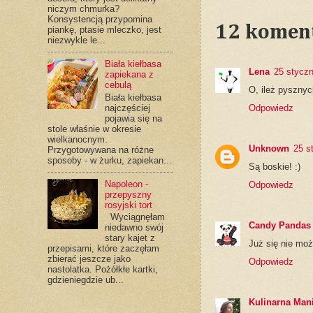
niczym chmurka?
Konsystencją przypomina
12 komen
piankę, ptasie mleczko, jest
niezwykle le...
Biała kiełbasa
Lena
25 styczn
zapiekana z
cebulą
O, ileż pysznych
Biała kiełbasa
najczęściej
Odpowiedz
pojawia się na
stole właśnie w okresie
wielkanocnym.
Unknown
25 s
Przygotowywana na różne
sposoby - w żurku, zapiekan...
Są boskie! :)
Napoleon -
Odpowiedz
przepyszny
rosyjski tort
Wyciągnęłam
Candy Pandas
niedawno swój
stary kajet z
Już się nie moż
przepisami, które zaczęłam
zbierać jeszcze jako
Odpowiedz
nastolatka. Pożółkłe kartki,
gdzieniegdzie ub...
Kulinarna Man