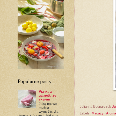
Popularne posty
Pianka z
galaretki ze
skyrem
Jaką nazwę
Julianna Bednarczuk
Ju
można
wymyślić dla
Labels:
Magazyn Aroma
deseru, który jest delikatny