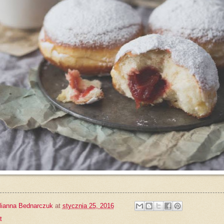
lianna Bednarczuk
at
stycznia 25, 2016
t