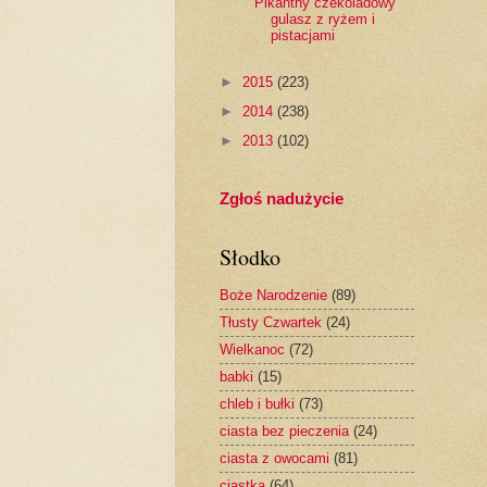
Pikantny czekoladowy
gulasz z ryżem i
pistacjami
►
2015
(223)
►
2014
(238)
►
2013
(102)
Zgłoś nadużycie
Słodko
Boże Narodzenie
(89)
Tłusty Czwartek
(24)
Wielkanoc
(72)
babki
(15)
chleb i bułki
(73)
ciasta bez pieczenia
(24)
ciasta z owocami
(81)
ciastka
(64)