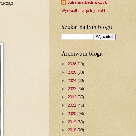
Julianna Bednarczuk
 tuczą;)
Wyświetl mój pełny profil
Szukaj na tym blogu
Archiwum bloga
►
2026
(19)
►
2025
(33)
►
2024
(39)
►
2023
(34)
►
2022
(55)
►
2021
(46)
►
2020
(98)
►
2019
(80)
►
2018
(98)