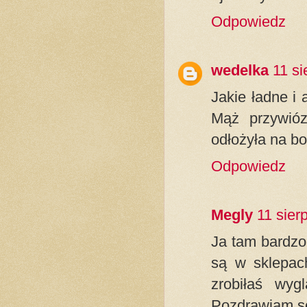
Odpowiedz
wedelka
11 si
Jakie ładne i 
Mąż przywióz
odłożyła na bo
Odpowiedz
Megly
11 sier
Ja tam bardzo
są w sklepach
zrobiłaś wyg
Pozdrawiam se