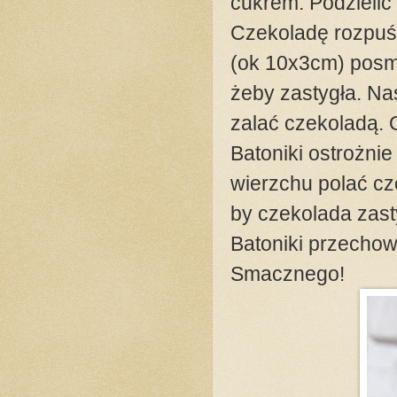
cukrem. Podzielić
Czekoladę rozpuśc
(ok 10x3cm) posm
żeby zastygła. Na
zalać czekoladą. 
Batoniki ostrożnie
wierzchu polać cz
by czekolada zast
Batoniki przecho
Smacznego!