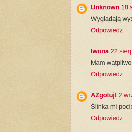
Unknown
18 
Wyglądają wyś
Odpowiedz
Iwona
22 sier
Mam wątpliwości
Odpowiedz
AZgotuj!
2 wr
Ślinka mi poci
Odpowiedz