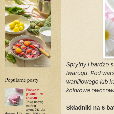
Sprytny i bardzo 
twarogu. Pod wars
Popularne posty
waniliowego lub k
kolorowa owocow
Pianka z
galaretki ze
skyrem
Jaką nazwę
można
Składniki na 6 b
wymyślić dla
deseru, który jest delikatny