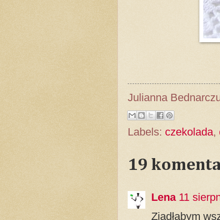
Julianna Bednarcz
Labels:
czekolada
,
19 komenta
Lena
11 sierp
Zjadłabym wsz