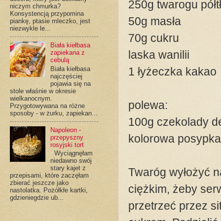
250g twarogu półt
niczym chmurka?
Konsystencją przypomina
50g masła
piankę, ptasie mleczko, jest
niezwykle le...
70g cukru
Biała kiełbasa
laska wanilii
zapiekana z
cebulą
Biała kiełbasa
1 łyżeczka kakao
najczęściej
pojawia się na
stole właśnie w okresie
wielkanocnym.
polewa:
Przygotowywana na różne
sposoby - w żurku, zapiekan...
100g czekolady d
Napoleon -
kolorowa posypka
przepyszny
rosyjski tort
Wyciągnęłam
niedawno swój
stary kajet z
Twaróg wyłożyć na
przepisami, które zaczęłam
zbierać jeszcze jako
ciężkim, żeby ser
nastolatka. Pożółkłe kartki,
gdzieniegdzie ub...
przetrzeć przez si