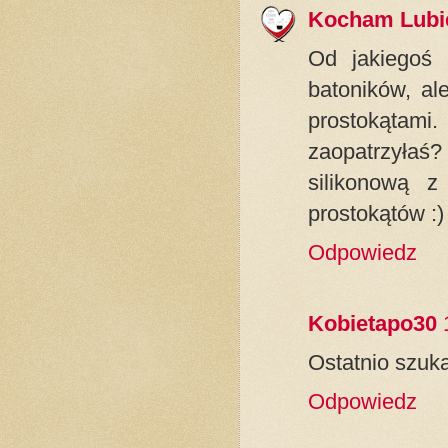
Kocham Lubi
Od jakiegoś 
batoników, al
prostokątam
zaopatrzyłaś
silikonową 
prostokątów :)
Odpowiedz
Kobietapo30
Ostatnio szuka
Odpowiedz