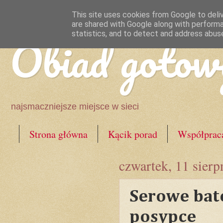
This site uses cookies from Google to deliv
are shared with Google along with performa
Obiad gotow
statistics, and to detect and address abus
najsmaczniejsze miejsce w sieci
Strona główna
Kącik porad
Współprac
czwartek, 11 sierp
Serowe bato
posypce