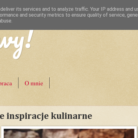
eliver its services and to analyze traffic. Your IP address and 
ormance and security metrics to ensure quality of service, gen
wy!
abuse.
raca
O mnie
e inspiracje kulinarne