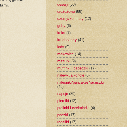
desery
(58)
ętami.
drożdżowe
(88)
dżemy/konfitury
(12)
gofry
(6)
keks
(7)
kruche/tarty
(41)
lody
(9)
makowiec
(14)
mazurki
(9)
muffinki i babeczki
(17)
nalewki/alkohole
(8)
naleśniki/pancakes/racuszki
(49)
napoje
(39)
pierniki
(12)
pralinki i czekoladki
(4)
pączki
(17)
rogaliki
(17)