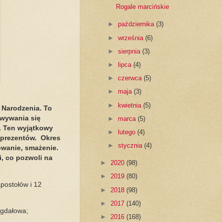
Rogale marcińskie
►
października
(3)
►
września
(6)
►
sierpnia
(3)
►
lipca
(4)
►
czerwca
(5)
►
maja
(3)
►
kwietnia
(5)
 Narodzenia. To
owywania się
►
marca
(5)
. Ten wyjątkowy
►
lutego
(4)
e prezentów. Okres
►
stycznia
(4)
owanie, smażenie.
, co pozwoli na
►
2020
(98)
►
2019
(80)
apostołów i 12
►
2018
(98)
►
2017
(140)
igdałowa;
►
2016
(168)