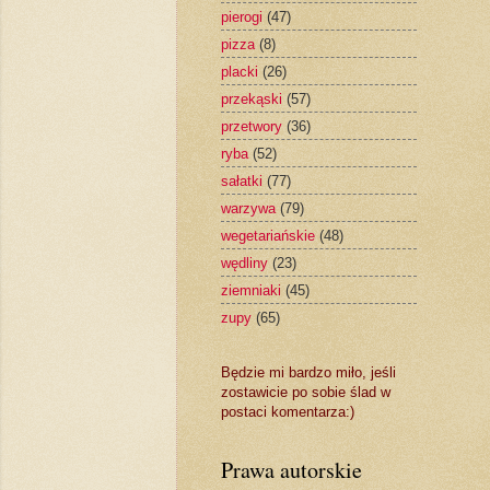
pierogi
(47)
pizza
(8)
placki
(26)
przekąski
(57)
przetwory
(36)
ryba
(52)
sałatki
(77)
warzywa
(79)
wegetariańskie
(48)
wędliny
(23)
ziemniaki
(45)
zupy
(65)
Będzie mi bardzo miło, jeśli
zostawicie po sobie ślad w
postaci komentarza:)
Prawa autorskie