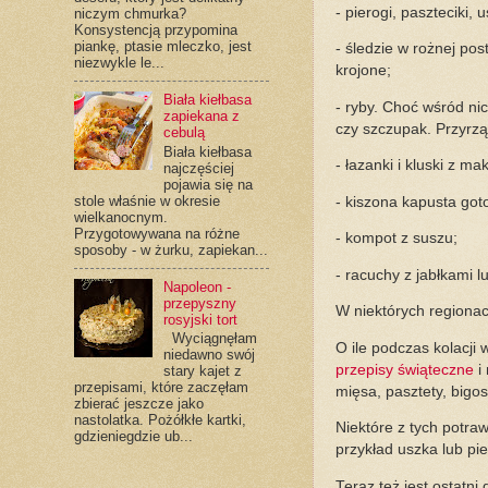
- pierogi, paszteciki,
niczym chmurka?
Konsystencją przypomina
piankę, ptasie mleczko, jest
- śledzie w rożnej pos
niezwykle le...
krojone;
Biała kiełbasa
- ryby. Choć wśród nic
zapiekana z
czy szczupak. Przyrz
cebulą
Biała kiełbasa
- łazanki i kluski z m
najczęściej
pojawia się na
stole właśnie w okresie
- kiszona kapusta go
wielkanocnym.
Przygotowywana na różne
- kompot z suszu;
sposoby - w żurku, zapiekan...
- racuchy z jabłkami l
Napoleon -
przepyszny
W niektórych regionach
rosyjski tort
Wyciągnęłam
O ile podczas kolacji
niedawno swój
przepisy świąteczne
i 
stary kajet z
przepisami, które zaczęłam
mięsa, pasztety, bigos
zbierać jeszcze jako
nastolatka. Pożółkłe kartki,
Niektóre z tych potra
gdzieniegdzie ub...
przykład uszka lub pie
Teraz też jest ostatni