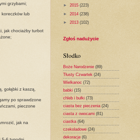
mymi grzybami;
►
2015
(223)
►
2014
(238)
ie koreczków lub
►
2013
(102)
, jak chociażby turbot
ażone;
Zgłoś nadużycie
Słodko
Boże Narodzenie
(89)
Tłusty Czwartek
(24)
Wielkanoc
(72)
ą, gołąbki z kaszą,
babki
(15)
chleb i bułki
(73)
siegamy po sprawdzone
ciasta bez pieczenia
(24)
rańczami, pieczone
ciasta z owocami
(81)
ciastka
(64)
mrozić, jak na
czekoladowe
(24)
dekoracje
(6)
 5-6 tygodni.