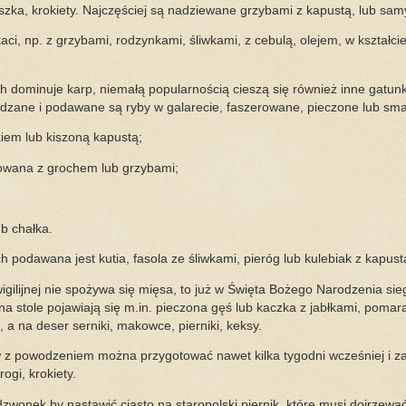
 uszka, krokiety. Najczęściej są nadziewane grzybami z kapustą, lub sa
taci, np. z grzybami, rodzynkami, śliwkami, z cebulą, olejem, w kształc
h dominuje karp, niemałą popularnością cieszą się również inne gatunki
ądzane i podawane są ryby w galarecie, faszerowane, pieczone lub sm
akiem lub kiszoną kapustą;
towana z grochem lub grzybami;
ub chałka.
 podawana jest kutia, fasola ze śliwkami, pieróg lub kulebiak z kapust
 wigilijnej nie spożywa się mięsa, to już w Święta Bożego Narodzenia 
na stole pojawiają się m.in. pieczona gęś lub kaczka z jabłkami, poma
, a na deser serniki, makowce, pierniki, keksy.
w z powodzeniem można przygotować nawet kilka tygodni wcześniej i za
rogi, krokiety.
 dzwonek by nastawić ciasto na staropolski piernik, które musi dojrzewać