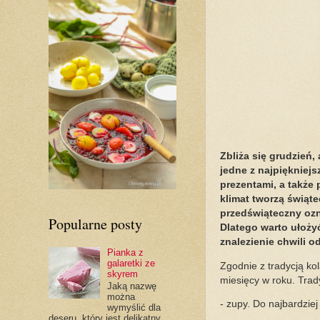
Zbliża się grudzień
jedne z najpiękniejs
prezentami, a także
klimat tworzą świąt
przedświąteczny ozna
Popularne posty
Dlatego warto ułoży
znalezienie chwili 
Pianka z
galaretki ze
Zgodnie z tradycją kol
skyrem
miesięcy w roku. Trad
Jaką nazwę
można
- zupy. Do najbardzie
wymyślić dla
deseru, który jest delikatny