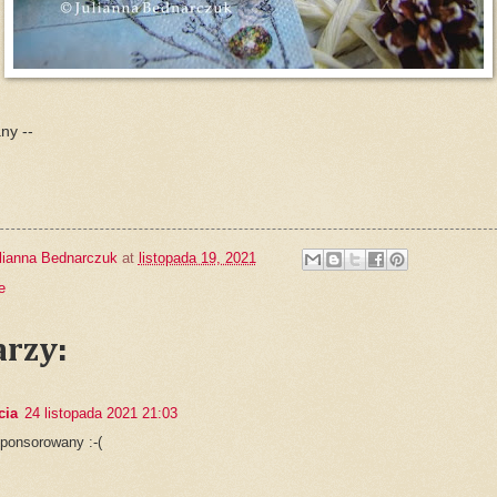
ny --
lianna Bednarczuk
at
listopada 19, 2021
e
rzy:
cia
24 listopada 2021 21:03
ponsorowany :-(