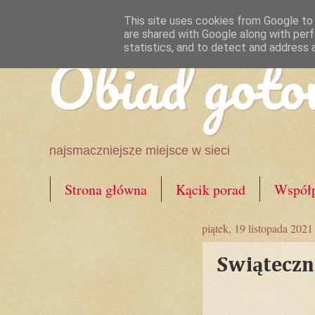
This site uses cookies from Google to d
are shared with Google along with perf
Obiad goto
statistics, and to detect and address 
najsmaczniejsze miejsce w sieci
Strona główna
Kącik porad
Współp
piątek, 19 listopada 2021
Swiąteczn