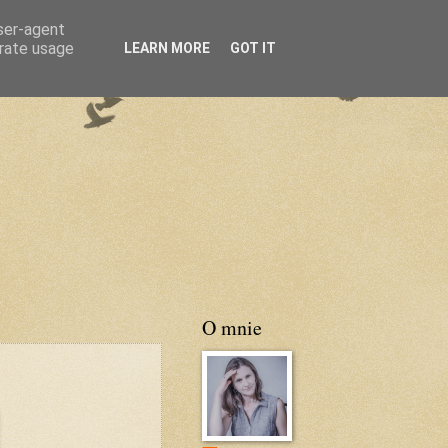
user-agent
erate usage
LEARN MORE
GOT IT
O mnie