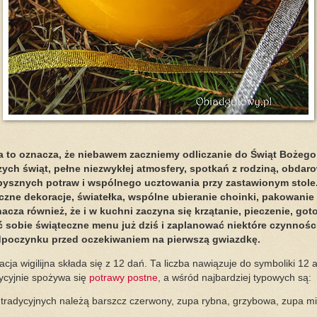
, a to oznacza, że niebawem zaczniemy odliczanie do Świąt Bożego
zych świąt, pełne niezwykłej atmosfery, spotkań z rodziną, obdar
 pysznych potraw i wspólnego ucztowania przy zastawionym stole
eczne dekoracje, światełka, wspólne ubieranie choinki, pakowani
cza również, że i w kuchni zaczyna się krzątanie, pieczenie, got
ć sobie świąteczne menu już dziś i zaplanować niektóre czynności
odpoczynku przed oczekiwaniem na pierwszą gwiazdkę.
acja wigilijna składa się z 12 dań. Ta liczba nawiązuje do symboliki 12 
ycyjnie spożywa się
potrawy postne
, a wśród najbardziej typowych są:
j tradycyjnych należą barszcz czerwony, zupa rybna, grzybowa, zupa m