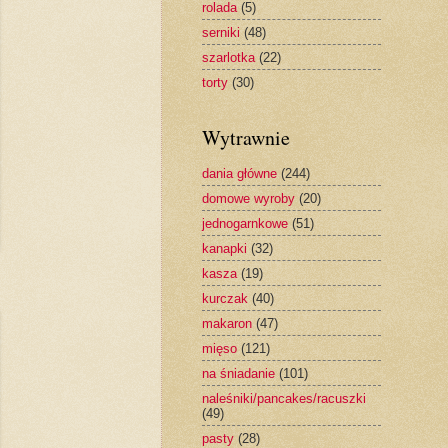
rolada
(5)
serniki
(48)
szarlotka
(22)
torty
(30)
Wytrawnie
dania główne
(244)
domowe wyroby
(20)
jednogarnkowe
(51)
kanapki
(32)
kasza
(19)
kurczak
(40)
makaron
(47)
mięso
(121)
na śniadanie
(101)
naleśniki/pancakes/racuszki
(49)
pasty
(28)