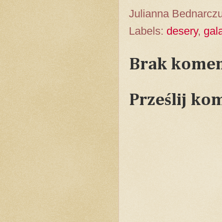
Julianna Bednarcz
Labels:
desery
,
gal
Brak komen
Prześlij ko