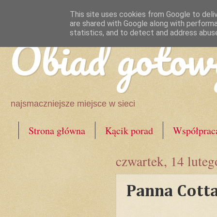
This site uses cookies from Google to deliv
are shared with Google along with performa
Obiad gotow
statistics, and to detect and address abus
najsmaczniejsze miejsce w sieci
Strona główna
Kącik porad
Współprac
czwartek, 14 lute
Panna Cott