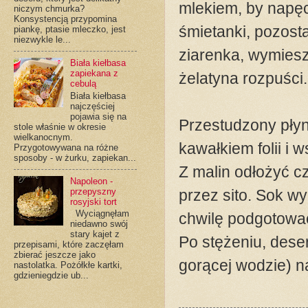
mlekiem, by napęc
niczym chmurka?
Konsystencją przypomina
śmietanki, pozosta
piankę, ptasie mleczko, jest
niezwykle le...
ziarenka, wymiesz
Biała kiełbasa
zapiekana z
żelatyna rozpuści.
cebulą
Biała kiełbasa
najczęściej
pojawia się na
Przestudzony płyn
stole właśnie w okresie
wielkanocnym.
kawałkiem folii i 
Przygotowywana na różne
sposoby - w żurku, zapiekan...
Z malin odłożyć cz
Napoleon -
przepyszny
przez sito. Sok w
rosyjski tort
Wyciągnęłam
chwilę podgotować
niedawno swój
stary kajet z
Po stężeniu, deser
przepisami, które zaczęłam
zbierać jeszcze jako
gorącej wodzie) n
nastolatka. Pożółkłe kartki,
gdzieniegdzie ub...