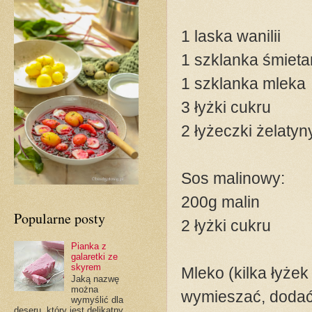
1 laska wanilii
1 szklanka śmiet
1 szklanka mleka
3 łyżki cukru
2 łyżeczki żelaty
Sos malinowy:
200g malin
Popularne posty
2 łyżki cukru
Pianka z
galaretki ze
skyrem
Mleko (kilka łyże
Jaką nazwę
można
wymieszać, dodać 
wymyślić dla
deseru, który jest delikatny