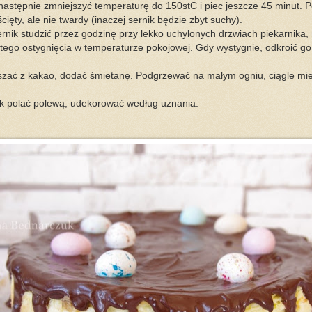
 następnie zmniejszyć temperaturę do 150stC i piec jeszcze 45 minut. 
cięty, ale nie twardy (inaczej sernik będzie zbyt suchy).
rnik studzić przez godzinę przy lekko uchylonych drzwiach piekarnika, 
tego ostygnięcia w temperaturze pokojowej. Gdy wystygnie, odkroić go 
szać z kakao, dodać śmietanę. Podgrzewać na małym ogniu, ciągle mie
k polać polewą, udekorować według uznania.