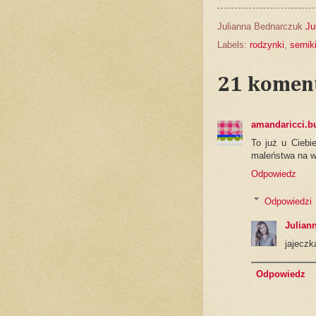
Julianna Bednarczuk
Ju
Labels:
rodzynki
,
sernik
21 komen
amandaricci.b
To już u Ciebi
maleństwa na wi
Odpowiedz
Odpowiedzi
Julian
jajeczk
Odpowiedz