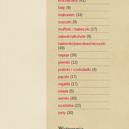
kruche/tarty
(41)
lody
(9)
makowiec
(14)
mazurki
(9)
muffinki i babeczki
(17)
nalewki/alkohole
(8)
naleśniki/pancakes/racuszki
(49)
napoje
(39)
pierniki
(12)
pralinki i czekoladki
(4)
pączki
(17)
rogaliki
(17)
rolada
(5)
serniki
(48)
szarlotka
(22)
torty
(30)
Wytrawnie