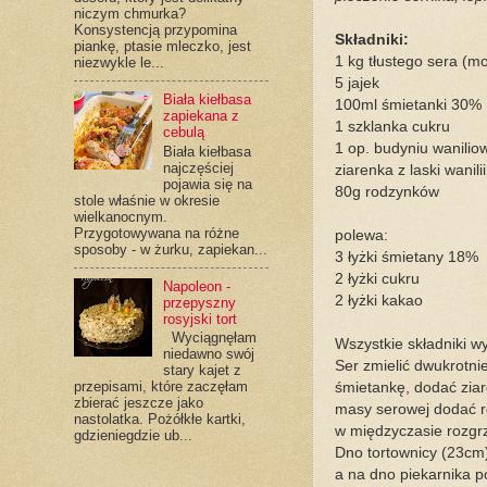
niczym chmurka?
Konsystencją przypomina
Składniki:
piankę, ptasie mleczko, jest
1 kg tłustego sera (m
niezwykle le...
5 jajek
Biała kiełbasa
100ml śmietanki 30%
zapiekana z
1 szklanka cukru
cebulą
1 op. budyniu wanilio
Biała kiełbasa
najczęściej
ziarenka z laski wanilii
pojawia się na
80g rodzynków
stole właśnie w okresie
wielkanocnym.
Przygotowywana na różne
polewa:
sposoby - w żurku, zapiekan...
3 łyżki śmietany 18%
2 łyżki cukru
Napoleon -
2 łyżki kakao
przepyszny
rosyjski tort
Wyciągnęłam
Wszystkie składniki w
niedawno swój
Ser zmielić dwukrotni
stary kajet z
przepisami, które zaczęłam
śmietankę, dodać ziar
zbierać jeszcze jako
masy serowej dodać r
nastolatka. Pożółkłe kartki,
w międzyczasie rozgrz
gdzieniegdzie ub...
Dno tortownicy (23cm)
a na dno piekarnika p