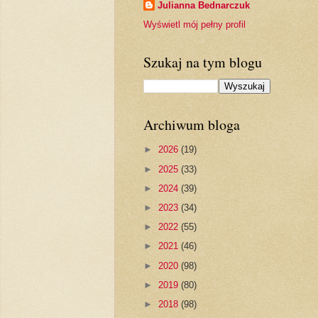
Julianna Bednarczuk
Wyświetl mój pełny profil
Szukaj na tym blogu
Archiwum bloga
►
2026
(19)
►
2025
(33)
►
2024
(39)
►
2023
(34)
►
2022
(55)
►
2021
(46)
►
2020
(98)
►
2019
(80)
►
2018
(98)