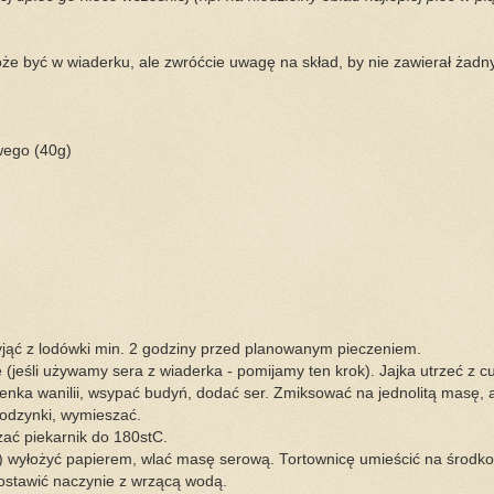
oże być w wiaderku, ale zwróćcie uwagę na skład, by nie zawierał żad
wego (40g)
yjąć z lodówki min. 2 godziny przed planowanym pieczeniem.
e (jeśli używamy sera z wiaderka - pomijamy ten krok). Jajka utrzeć z c
enka wanilii, wsypać budyń, dodać ser. Zmiksować na jednolitą masę, a
odzynki, wymieszać.
ać piekarnik do 180stC.
 wyłożyć papierem, wlać masę serową. Tortownicę umieścić na środkow
ostawić naczynie z wrzącą wodą.