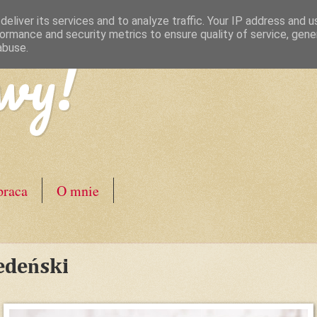
eliver its services and to analyze traffic. Your IP address and 
ormance and security metrics to ensure quality of service, gen
wy!
abuse.
raca
O mnie
edeński