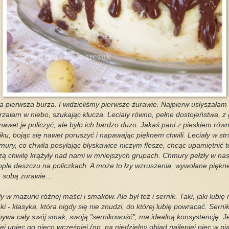
 pierwsza burza. I widzieliśmy pierwsze żurawie. Najpierw usłyszałam k
ojrzałam w niebo, szukając klucza. Leciały równo, pełne dostojeństwa, 
awet je policzyć, ale było ich bardzo dużo. Jakaś pani z pieskiem równ
ku, bojąc się nawet poruszyć i napawając pięknem chwili. Leciały w str
mury, co chwila posyłając błyskawice niczym flesze, chcąc upamiętnić te
szą chwilę krążyły nad nami w mniejszych grupach. Chmury pełzły w na
ople deszczu na policzkach. A może to łzy wzruszenia, wywołane piękn
e sobą żurawie...
 w mazurki różnej maści i smaków. Ale był też i sernik. Taki, jaki lubię n
ki - klasyka, która nigdy się nie znudzi, do której lubię powracać. Serni
ywa cały swój smak, swoją "sernikowość", ma idealną konsystencję. Jeś
iej upiec go nieco wcześniej (np.
na niedzielny obiad najlepiej
piec w pi