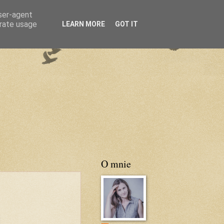
user-agent
erate usage
LEARN MORE
GOT IT
O mnie