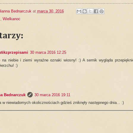
lianna Bednarczuk
at
marca 30, 2016
i
,
Wielkanoc
tarzy:
utikzprzepisami
30 marca 2016 12:25
e na niebie i ziemi wyraźne oznaki wiosny! :) A sernik wygląda przepiękni
erzchu! :)
na Bednarczuk
30 marca 2016 19:11
a w niewiadomych okolicznościach gdzieś zniknęły następnego dnia... :)