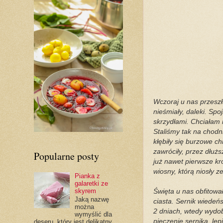
Wczoraj u nas przeszła
nieśmiały, daleki. Sp
skrzydłami. Chciałam n
Staliśmy tak na chodni
kłębiły się burzowe ch
zawróciły, przez dłuż
Popularne posty
już nawet pierwsze kr
wiosny, którą niosły z
Pianka z
galaretki ze
skyrem
Święta u nas obfitowały
Jaką nazwę
ciasta. Sernik wiedeńs
można
2 dniach, wtedy wydob
wymyślić dla
pieczenie sernika, lep
deseru, który jest delikatny