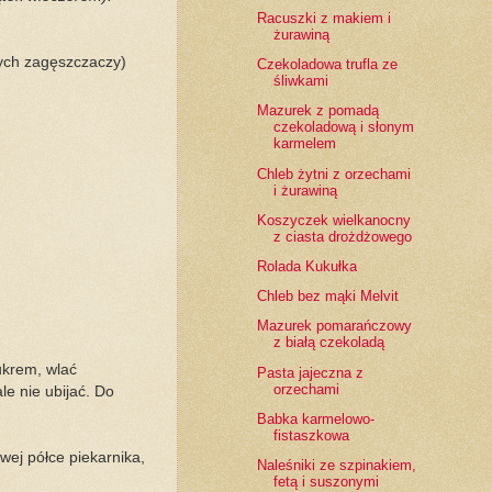
Racuszki z makiem i
żurawiną
nych zagęszczaczy)
Czekoladowa trufla ze
śliwkami
Mazurek z pomadą
czekoladową i słonym
karmelem
Chleb żytni z orzechami
i żurawiną
Koszyczek wielkanocny
z ciasta drożdżowego
Rolada Kukułka
Chleb bez mąki Melvit
Mazurek pomarańczowy
z białą czekoladą
ukrem, wlać
Pasta jajeczna z
orzechami
le nie ubijać. Do
Babka karmelowo-
fistaszkowa
ej półce piekarnika,
Naleśniki ze szpinakiem,
fetą i suszonymi