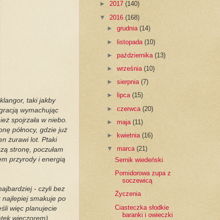
►
2017
(140)
▼
2016
(168)
►
grudnia
(14)
►
listopada
(10)
►
października
(13)
►
września
(10)
►
sierpnia
(7)
►
lipca
(15)
langor, taki jakby
►
czerwca
(20)
z gracją wymachując
ież spojrzała w niebo.
►
maja
(11)
onę północy, gdzie już
►
kwietnia
(16)
n żurawi lot. Ptaki
▼
marca
(21)
szą stronę, poczułam
em przyrody i energią
Sernik wiedeński
Pomidorowa zupa z
soczewicą
ajbardziej - czyli bez
Życzenia
k najlepiej smakuje po
Ciasteczka słodkie
li więc planujecie
baranki i owieczki
ątek wieczorem).