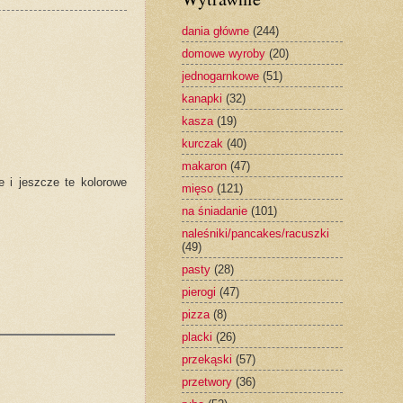
dania główne
(244)
domowe wyroby
(20)
jednogarnkowe
(51)
kanapki
(32)
kasza
(19)
kurczak
(40)
makaron
(47)
e i jeszcze te kolorowe
mięso
(121)
na śniadanie
(101)
naleśniki/pancakes/racuszki
(49)
pasty
(28)
pierogi
(47)
pizza
(8)
placki
(26)
przekąski
(57)
przetwory
(36)