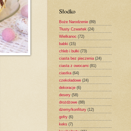
Słodko
Boże Narodzenie
(89)
Tłusty Czwartek
(24)
Wielkanoc
(72)
babki
(15)
chleb i bułki
(73)
ciasta bez pieczenia
(24)
ciasta z owocami
(81)
ciastka
(64)
czekoladowe
(24)
dekoracje
(6)
desery
(58)
drożdżowe
(88)
dżemy/konfitury
(12)
gofry
(6)
keks
(7)