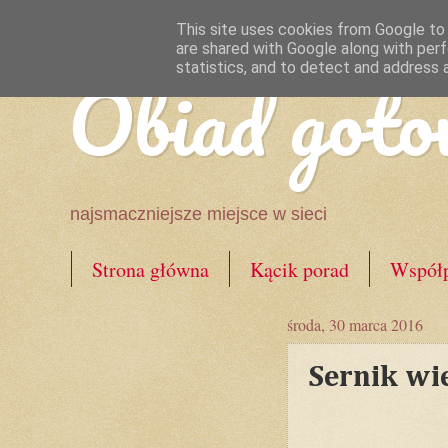
This site uses cookies from Google to d
are shared with Google along with perf
Obiad goto
statistics, and to detect and address 
najsmaczniejsze miejsce w sieci
Strona główna
Kącik porad
Współp
środa, 30 marca 2016
Sernik wi