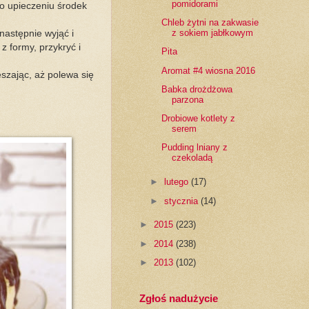
pomidorami
Po upieczeniu środek
Chleb żytni na zakwasie
z sokiem jabłkowym
następnie wyjąć i
z formy, przykryć i
Pita
Aromat #4 wiosna 2016
szając, aż polewa się
Babka drożdżowa
parzona
Drobiowe kotlety z
serem
Pudding lniany z
czekoladą
►
lutego
(17)
►
stycznia
(14)
►
2015
(223)
►
2014
(238)
►
2013
(102)
Zgłoś nadużycie