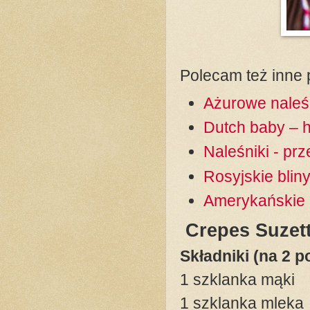
Polecam też inne p
Ażurowe naleśn
Dutch baby – hi
Naleśniki - pr
Rosyjskie blin
Amerykańskie
Crepes Suzett
Składniki (na 2 p
1 szklanka mąki
1 szklanka mleka