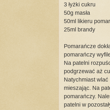
3 łyżki cukru
50g masła
50ml likieru pom
25ml brandy
Pomarańcze dokład
pomarańczy wyfile
Na patelni rozpuśc
podgrzewać aż cuk
Natychmiast wlać 
mieszając. Na pat
pomarańczy. Naleś
patelni w pozosta