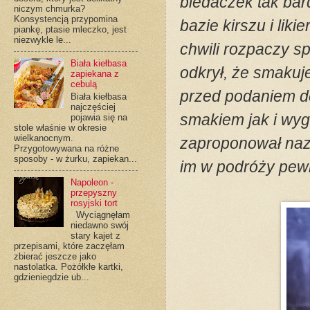
biedaczek tak bar
niczym chmurka?
Konsystencją przypomina
bazie kirszu i lik
piankę, ptasie mleczko, jest
niezwykle le...
chwili rozpaczy s
Biała kiełbasa
odkrył, że smakuje
zapiekana z
cebulą
przed podaniem d
Biała kiełbasa
najczęściej
smakiem jak i wy
pojawia się na
stole właśnie w okresie
wielkanocnym.
zaproponował nazw
Przygotowywana na różne
sposoby - w żurku, zapiekan...
im w podróży pew
Napoleon -
przepyszny
rosyjski tort
Wyciągnęłam
niedawno swój
stary kajet z
przepisami, które zaczęłam
zbierać jeszcze jako
nastolatka. Pożółkłe kartki,
gdzieniegdzie ub...