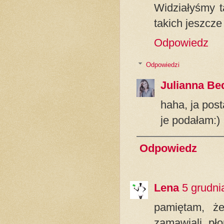
Widziałyśmy t
takich jeszcze
Odpowiedz
Odpowiedzi
Julianna Be
haha, ja pos
je podałam:)
Odpowiedz
Lena
5 grudni
pamiętam, że
zamawiali pło