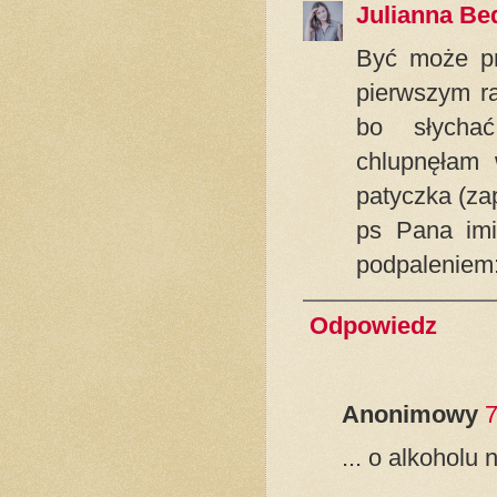
Julianna Be
Być może pr
pierwszym ra
bo słychać
chlupnęłam 
patyczka (zap
ps Pana imi
podpaleniem:
Odpowiedz
Anonimowy
7
... o alkohol