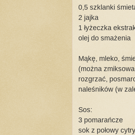
0,5 szklanki śmiet
2 jajka
1 łyżeczka ekstra
olej do smażenia
Mąkę, mleko, śmiet
(można zmiksować 
rozgrzać, posmaro
naleśników (w zale
Sos:
3 pomarańcze
sok z połowy cytr