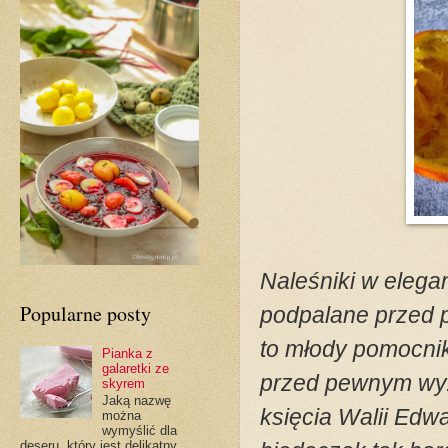
Naleśniki w elega
Popularne posty
podpalane przed p
to młody pomocnik
Pianka z
galaretki ze
przed pewnym wyz
skyrem
Jaką nazwę
księcia Walii Edwa
można
wymyślić dla
deseru, który jest delikatny