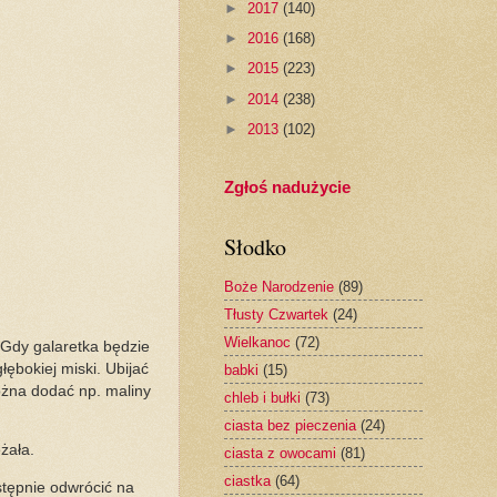
►
2017
(140)
►
2016
(168)
►
2015
(223)
►
2014
(238)
►
2013
(102)
Zgłoś nadużycie
Słodko
Boże Narodzenie
(89)
Tłusty Czwartek
(24)
Wielkanoc
(72)
 Gdy galaretka będzie
ębokiej miski. Ubijać
babki
(15)
ożna dodać np. maliny
chleb i bułki
(73)
ciasta bez pieczenia
(24)
ężała.
ciasta z owocami
(81)
ciastka
(64)
stępnie odwrócić na