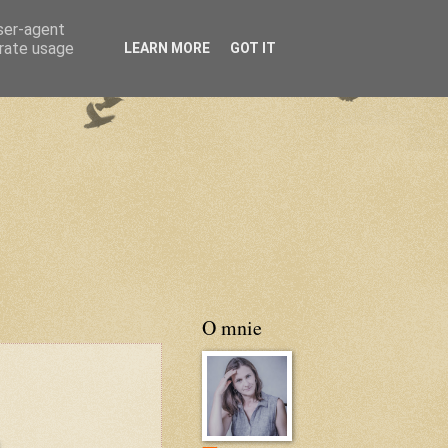
user-agent
erate usage
LEARN MORE
GOT IT
O mnie