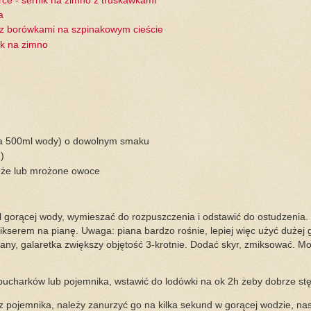
ce - sernik na zimno z truskawkami
a
 z borówkami na szpinakowym cieście
ik na zimno
(na 500ml wody) o dowolnym smaku
)
ieże lub mrożone owoce
 gorącej wody, wymieszać do rozpuszczenia i odstawić do ostudzenia.
ikserem na pianę. Uwaga: piana bardzo rośnie, lepiej więc użyć dużej gł
iany, galaretka zwiększy objętość 3-krotnie. Dodać skyr, zmiksować. M
pucharków lub pojemnika, wstawić do lodówki na ok 2h żeby dobrze st
z pojemnika, należy zanurzyć go na kilka sekund w gorącej wodzie, na