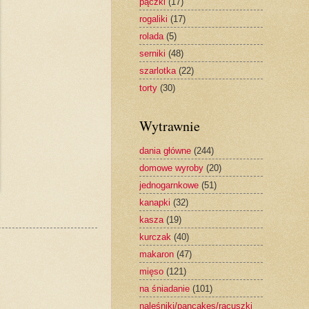
pączki
(17)
rogaliki
(17)
rolada
(5)
serniki
(48)
szarlotka
(22)
torty
(30)
Wytrawnie
dania główne
(244)
domowe wyroby
(20)
jednogarnkowe
(51)
kanapki
(32)
kasza
(19)
kurczak
(40)
makaron
(47)
mięso
(121)
na śniadanie
(101)
naleśniki/pancakes/racuszki