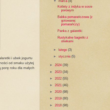
▼
marca
(4)
Kotlety z indyka w sosie
porowym
Babka pomarańczowa (z
gotowanej
pomarańczy)
Panka z galaretki
Rustykalne bagietki z
oliwkami
►
lutego
(3)
►
stycznia
(5)
aretki i ubek jogurtu
żności od smaku użytej
►
2024
(39)
ą porę roku dla małych
►
2023
(34)
►
2022
(55)
►
2021
(46)
►
2020
(98)
►
2019
(80)
►
2018
(98)