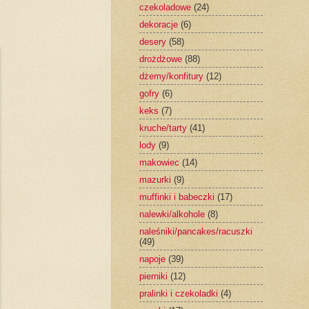
czekoladowe
(24)
dekoracje
(6)
desery
(58)
drożdżowe
(88)
dżemy/konfitury
(12)
gofry
(6)
keks
(7)
kruche/tarty
(41)
lody
(9)
makowiec
(14)
mazurki
(9)
muffinki i babeczki
(17)
nalewki/alkohole
(8)
naleśniki/pancakes/racuszki
(49)
napoje
(39)
pierniki
(12)
pralinki i czekoladki
(4)