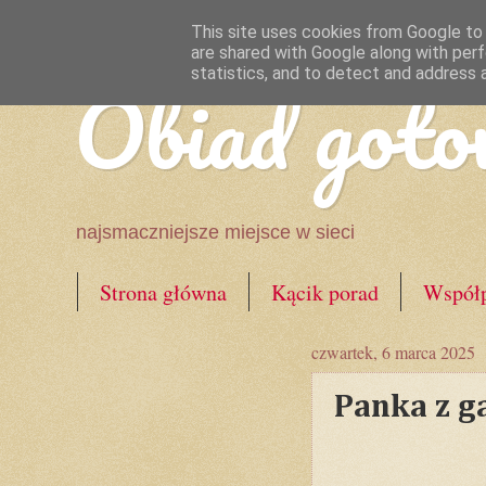
This site uses cookies from Google to d
are shared with Google along with perf
Obiad goto
statistics, and to detect and address 
najsmaczniejsze miejsce w sieci
Strona główna
Kącik porad
Współp
czwartek, 6 marca 2025
Panka z g