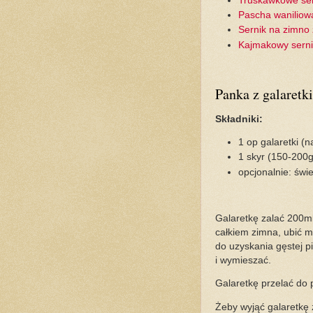
Truskawkowe ser
Pascha waniliow
Sernik na zimno
Kajmakowy sern
Panka z galaretki
Składniki:
1 op galaretki 
1 skyr (150-200g
opcjonalnie: św
Galaretkę zalać 200ml
całkiem zimna, ubić m
do uzyskania gęstej p
i wymieszać.
Galaretkę przelać do 
Żeby wyjąć galaretkę 