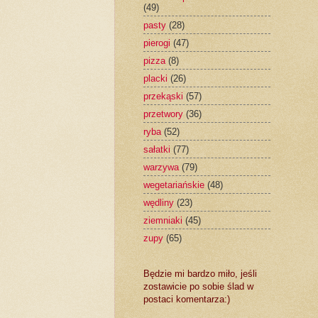
(49)
pasty
(28)
pierogi
(47)
pizza
(8)
placki
(26)
przekąski
(57)
przetwory
(36)
ryba
(52)
sałatki
(77)
warzywa
(79)
wegetariańskie
(48)
wędliny
(23)
ziemniaki
(45)
zupy
(65)
Będzie mi bardzo miło, jeśli
zostawicie po sobie ślad w
postaci komentarza:)