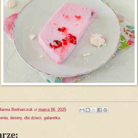
lianna Bednarczuk
at
marca 06, 2025
zenia
,
desery
,
dla dzieci
,
galaretka
rze: