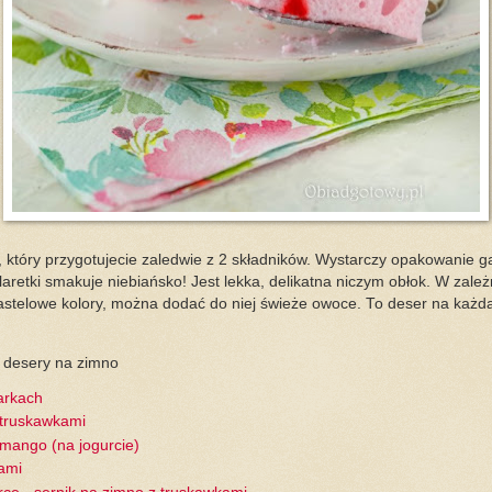
 który przygotujecie zaledwie z 2 składników. Wystarczy opakowanie gal
laretki smakuje niebiańsko! Jest lekka, delikatna niczym obłok. W zale
astelowe kolory, można dodać do niej świeże owoce. To deser na każd
 desery na zimno
arkach
z truskawkami
z mango (na jogurcie)
dami