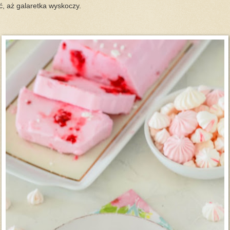
ać, aż galaretka wyskoczy.