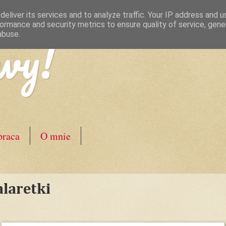
eliver its services and to analyze traffic. Your IP address and 
ormance and security metrics to ensure quality of service, gen
wy!
abuse.
raca
O mnie
alaretki