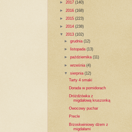
►
2017
(140)
►
2016
(168)
►
2015
(223)
►
2014
(238)
▼
2013
(102)
►
grudnia
(12)
►
listopada
(13)
►
października
(11)
►
września
(4)
▼
sierpnia
(12)
Tarty 4 smaki
Dorada w pomidorach
Dróżdżówka z
migdałową kruszonką
Owocowy puchar
Precle
Brzoskwiniowy dżem z
migdałami