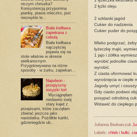
1 łyżeczka ekstraktu 
niczym chmurka?
2 łyżki oleju
Konsystencją przypomina
piankę, ptasie mleczko, jest
niezwykle le...
2 szklanki jagód
Cukier do nadzienia
Biała kiełbasa
Cukier puder do posy
zapiekana z
cebulą
Biała kiełbasa
Mleko podgrzać, żeby b
najczęściej
łyżeczkę mąki, wymies
pojawia się na
1 jajo i żółtka wymies
stole właśnie w okresie
wielkanocnym.
wyrobić jednolite cia
Przygotowywana na różne
wyrobić.
sposoby - w żurku, zapiekan...
Z ciasta uformować ku
wyrośnięcia w ciepłe m
Napoleon -
przepyszny
Jagody umyć i osuszy
rosyjski tort
Gdy ciasto podwoi obj
Wyciągnęłam
posypać odrobiną cukr
niedawno swój
Wstawić do ciepłego p
stary kajet z
przepisami, które zaczęłam
zbierać jeszcze jako
nastolatka. Pożółkłe kartki,
gdzieniegdzie ub...
Julianna Bednarczuk
Ju
Labels:
chleb i bułki
,
ci