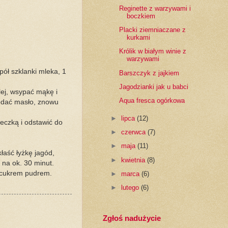
Reginette z warzywami i
boczkiem
Placki ziemniaczane z
kurkami
Królik w białym winie z
warzywami
pół szklanki mleka, 1
Barszczyk z jajkiem
Jagodzianki jak u babci
lej, wsypać mąkę i
Aqua fresca ogórkowa
dodać masło, znowu
►
lipca
(12)
eczką i odstawić do
►
czerwca
(7)
►
maja
(11)
łaść łyżkę jagód,
►
kwietnia
(8)
 na ok. 30 minut.
ć cukrem pudrem.
►
marca
(6)
►
lutego
(6)
Zgłoś nadużycie