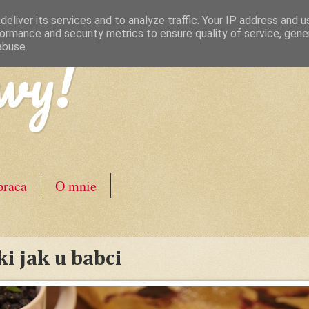
eliver its services and to analyze traffic. Your IP address and 
ormance and security metrics to ensure quality of service, gen
wy!
abuse.
raca
O mnie
i jak u babci