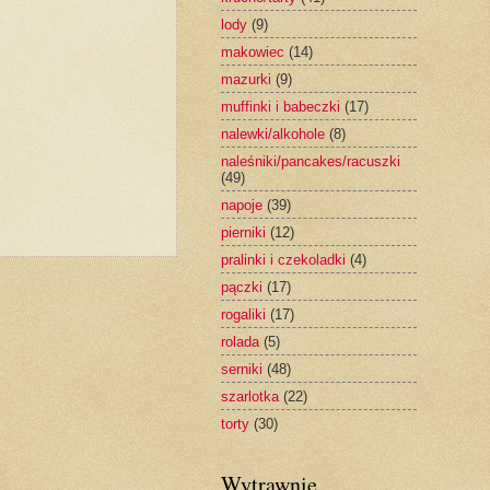
lody
(9)
makowiec
(14)
mazurki
(9)
muffinki i babeczki
(17)
nalewki/alkohole
(8)
naleśniki/pancakes/racuszki
(49)
napoje
(39)
pierniki
(12)
pralinki i czekoladki
(4)
pączki
(17)
rogaliki
(17)
rolada
(5)
serniki
(48)
szarlotka
(22)
torty
(30)
Wytrawnie