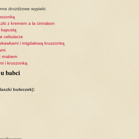
inne drożdżowe wypieki:
ruszonką
zki z kremem a la cinnabon
 kapustą
ie cebularze
uskawkami i migdałową kruszonką
ami
z makiem
ami i kruszonką
 u babci
laszki bułeczek):