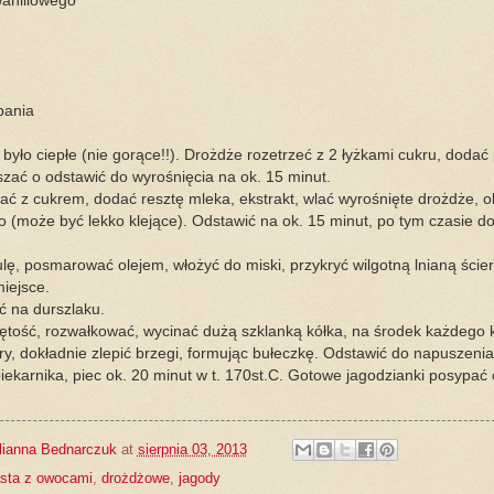
waniliowego
pania
yło ciepłe (nie gorące!!). Drożdże rozetrzeć z 2 łyżkami cukru, dodać 
zać o odstawić do wyrośnięcia na ok. 15 minut.
zać z cukrem, dodać resztę mleka, ekstrakt, wlać wyrośnięte drożdże, o
sto (może być lekko klejące). Odstawić na ok. 15 minut, po tym czasie 
lę, posmarować olejem, włożyć do miski, przykryć wilgotną lnianą ścier
iejsce.
ć na durszlaku.
ętość, rozwałkować, wycinać dużą szklanką kółka, na środek każdego k
y, dokładnie zlepić brzegi, formując bułeczkę. Odstawić do napuszenia
iekarnika, piec ok. 20 minut w t. 170st.C. Gotowe jagodzianki posypa
lianna Bednarczuk
at
sierpnia 03, 2013
asta z owocami
,
drożdżowe
,
jagody