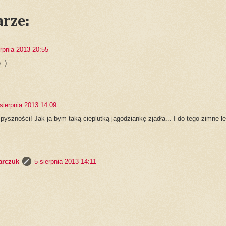
rze:
erpnia 2013 20:55
 :)
sierpnia 2013 14:09
pyszności! Jak ja bym taką cieplutką jagodziankę zjadła... I do tego zimne lek
arczuk
5 sierpnia 2013 14:11