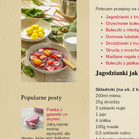
Polecam przepisy na 
Jagodzianki z k
Orzechowe bułec
Bułeczki z młodą
Domowe lubelsk
Drożdżówki z tr
Strucla z orzech
Maślane rogale 
Bułeczki z jabłk
Jagodzianki jak
Składniki (na ok. 2 b
Popularne posty
200ml mleka
25g drożdży
3 szklanki mąki
Pianka z
galaretki ze
1 jajo
skyrem
4 żółtka
Jaką nazwę
100g masła
można
0,5 szklanki cukru
wymyślić dla
deseru, który jest delikatny