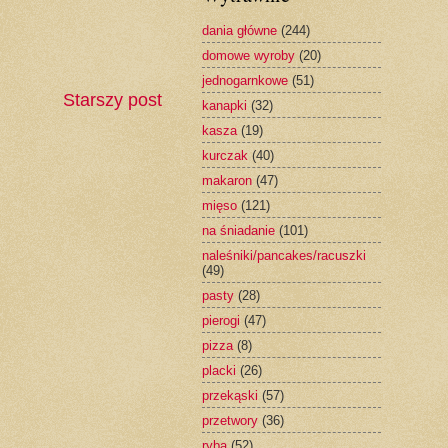
dania główne
(244)
domowe wyroby
(20)
jednogarnkowe
(51)
Starszy post
kanapki
(32)
kasza
(19)
kurczak
(40)
makaron
(47)
mięso
(121)
na śniadanie
(101)
naleśniki/pancakes/racuszki
(49)
pasty
(28)
pierogi
(47)
pizza
(8)
placki
(26)
przekąski
(57)
przetwory
(36)
ryba
(52)