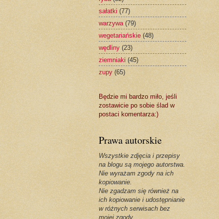
sałatki
(77)
warzywa
(79)
wegetariańskie
(48)
wędliny
(23)
ziemniaki
(45)
zupy
(65)
Będzie mi bardzo miło, jeśli
zostawicie po sobie ślad w
postaci komentarza:)
Prawa autorskie
Wszystkie zdjęcia i przepisy
na blogu są mojego autorstwa.
Nie wyrażam zgody na ich
kopiowanie.
Nie zgadzam się również na
ich kopiowanie i udostępnianie
w różnych serwisach bez
mojej zgody.