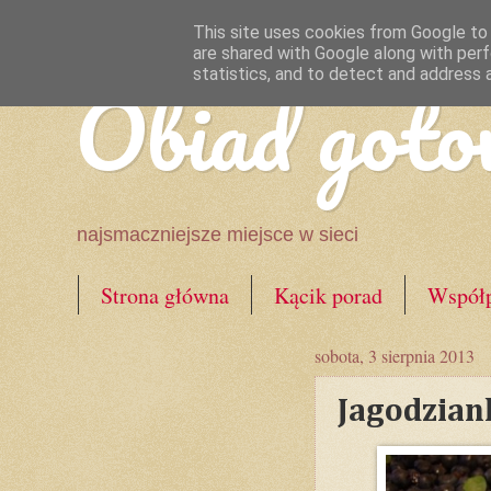
This site uses cookies from Google to d
are shared with Google along with perf
Obiad goto
statistics, and to detect and address 
najsmaczniejsze miejsce w sieci
Strona główna
Kącik porad
Współp
sobota, 3 sierpnia 2013
Jagodziank