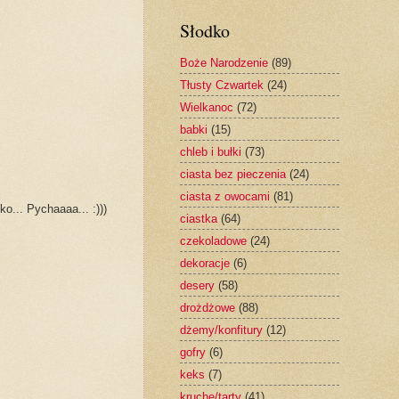
Słodko
Boże Narodzenie
(89)
Tłusty Czwartek
(24)
Wielkanoc
(72)
babki
(15)
chleb i bułki
(73)
ciasta bez pieczenia
(24)
ciasta z owocami
(81)
o... Pychaaaa... :)))
ciastka
(64)
czekoladowe
(24)
dekoracje
(6)
desery
(58)
drożdżowe
(88)
dżemy/konfitury
(12)
gofry
(6)
keks
(7)
kruche/tarty
(41)