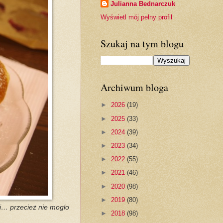
Julianna Bednarczuk
Wyświetl mój pełny profil
Szukaj na tym blogu
Archiwum bloga
►
2026
(19)
►
2025
(33)
►
2024
(39)
►
2023
(34)
►
2022
(55)
►
2021
(46)
►
2020
(98)
►
2019
(80)
ki… przecież nie mogło
►
2018
(98)