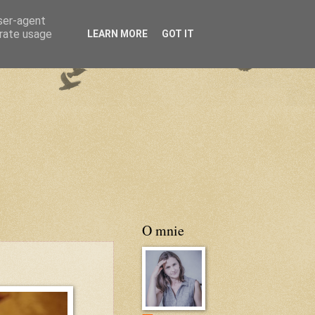
user-agent
erate usage
LEARN MORE
GOT IT
O mnie