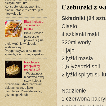
niczym chmurka?
Czebureki z w
Konsystencją przypomina
piankę, ptasie mleczko, jest
niezwykle le...
Składniki (24 sztu
Biała kiełbasa
Ciasto:
zapiekana z
cebulą
Biała kiełbasa
4 szklanki mąki
najczęściej
pojawia się na
320ml wody
stole właśnie w okresie
wielkanocnym.
1 jajo
Przygotowywana na różne
sposoby - w żurku, zapiekan...
2 łyżki masła
Napoleon -
0,5 łyżeczki soli
przepyszny
rosyjski tort
2 łyżki spirytusu 
Wyciągnęłam
niedawno swój
stary kajet z
przepisami, które zaczęłam
zbierać jeszcze jako
Nadzienie:
nastolatka. Pożółkłe kartki,
gdzieniegdzie ub...
1 czerwona papry