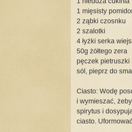
1 nieduża cukinia
1 mięsisty pomido
2 ząbki czosnku
2 szalotki
4 łyżki serka wiej
50g żółtego zera
pęczek pietruszki
sól, pieprz do sm
Ciasto: Wodę poso
i wymieszać, żeby 
spirytus i dosypu
ciasto. Uformować