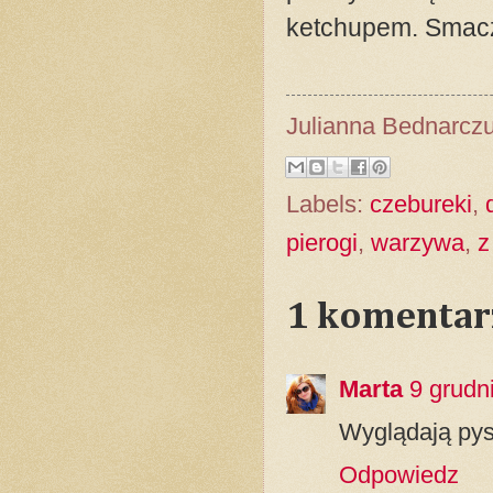
ketchupem. Smac
Julianna Bednarcz
Labels:
czebureki
,
pierogi
,
warzywa
,
z
1 komentar
Marta
9 grudn
Wyglądają pys
Odpowiedz