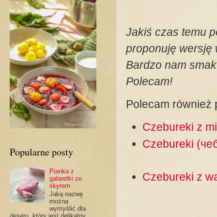
Jakiś czas temu 
proponuję wersję 
Bardzo nam smakuj
Polecam!
Polecam również 
Czebureki z m
Czebureki (че
Popularne posty
Pianka z
Czebureki z w
galaretki ze
skyrem
Jaką nazwę
można
wymyślić dla
deseru, który jest delikatny