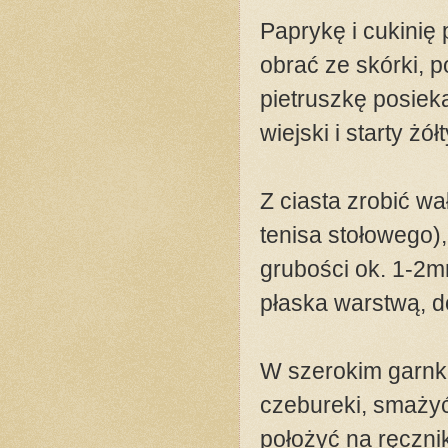
Paprykę i cukinię 
obrać ze skórki, p
pietruszkę posie
wiejski i starty żó
Z ciasta zrobić wa
tenisa stołowego)
grubości ok. 1-2
płaska warstwą, d
W szerokim garnku
czebureki, smażyć
położyć na ręczn