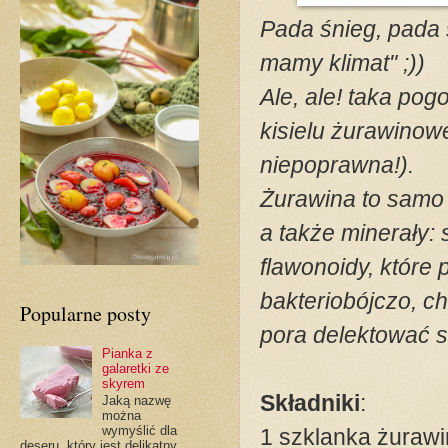
Pada śnieg, pada ś
mamy klimat" ;))
Ale, ale! taka pog
kisielu żurawinowe
niepoprawna!).
Żurawina to samo 
a także minerały: 
flawonoidy, które 
bakteriobójczo, ch
Popularne posty
pora delektować s
Pianka z
galaretki ze
skyrem
Składniki
:
Jaką nazwę
można
wymyślić dla
1 szklanka żuraw
deseru, który jest delikatny