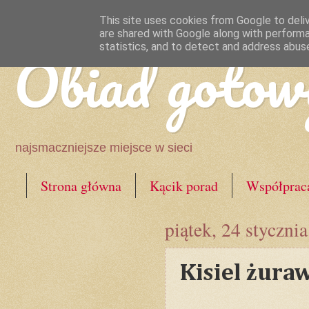
This site uses cookies from Google to deliv
are shared with Google along with performa
Obiad gotow
statistics, and to detect and address abus
najsmaczniejsze miejsce w sieci
Strona główna
Kącik porad
Współprac
piątek, 24 styczni
Kisiel żur