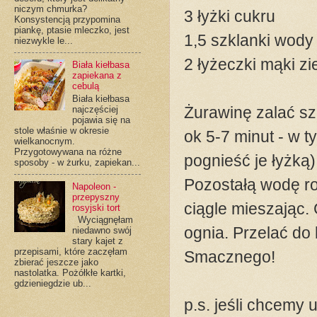
niczym chmurka?
3 łyżki cukru
Konsystencją przypomina
piankę, ptasie mleczko, jest
1,5 szklanki wody
niezwykle le...
2 łyżeczki mąki z
Biała kiełbasa
zapiekana z
cebulą
Biała kiełbasa
Żurawinę zalać s
najczęściej
pojawia się na
stole właśnie w okresie
ok 5-7 minut - w 
wielkanocnym.
Przygotowywana na różne
pognieść je łyżką)
sposoby - w żurku, zapiekan...
Pozostałą wodę ro
Napoleon -
przepyszny
ciągle mieszając. 
rosyjski tort
Wyciągnęłam
ognia. Przelać d
niedawno swój
stary kajet z
przepisami, które zaczęłam
Smacznego!
zbierać jeszcze jako
nastolatka. Pożółkłe kartki,
gdzieniegdzie ub...
p.s. jeśli chcemy u