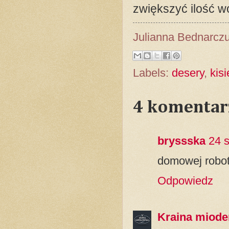
zwiększyć ilość w
Julianna Bednarcz
Labels:
desery
,
kisi
4 komentar
bryssska
24 
domowej robot
Odpowiedz
Kraina miode