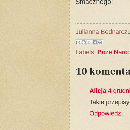
Smacznego!
Julianna Bednarcz
Labels:
Boże Narod
10 komenta
Alicja
4 grudn
Takie przepisy
Odpowiedz