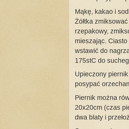
Mąkę, kakao i sodę
Żółtka zmiksować 
rzepakowy, zmikso
mieszając. Ciasto
wstawić do nagrza
175stC do sucheg
Upieczony piernik
posypać orzecha
Piernik można rów
20x20cm (czas pie
dwa blaty i przeło