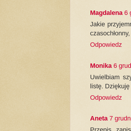
Magdalena
6 
Jakie przyjem
czasochłonny, 
Odpowiedz
Monika
6 gru
Uwielbiam szy
listę. Dziękuję
Odpowiedz
Aneta
7 grudn
Przepis zapi