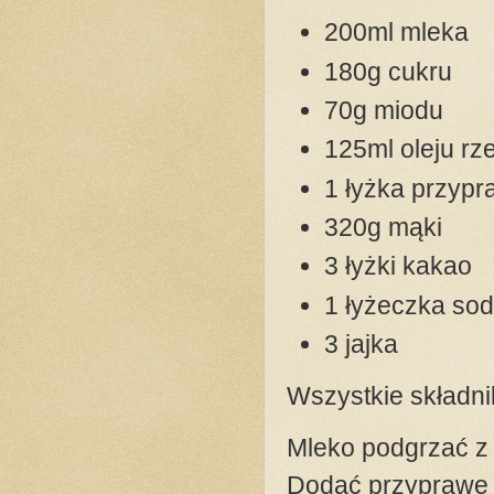
200ml mleka
180g cukru
70g miodu
125ml oleju r
1 łyżka przypr
320g mąki
3 łyżki kakao
1 łyżeczka so
3 jajka
Wszystkie składni
Mleko podgrzać z 
Dodać przyprawę d