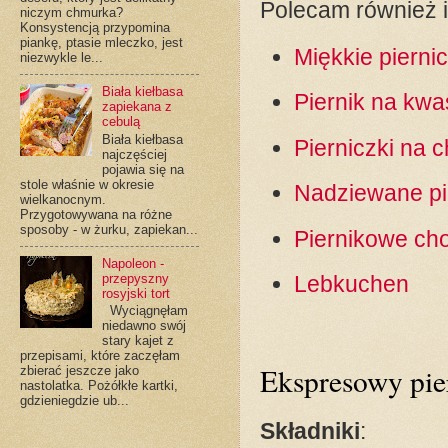
Polecam również i
niczym chmurka?
Konsystencją przypomina
piankę, ptasie mleczko, jest
Miękkie pierni
niezwykle le...
Biała kiełbasa
Piernik na kw
zapiekana z
cebulą
Biała kiełbasa
Pierniczki na 
najczęściej
pojawia się na
stole właśnie w okresie
Nadziewane pie
wielkanocnym.
Przygotowywana na różne
sposoby - w żurku, zapiekan...
Piernikowe cho
Napoleon -
przepyszny
Lebkuchen
rosyjski tort
Wyciągnęłam
niedawno swój
stary kajet z
przepisami, które zaczęłam
Ekspresowy pier
zbierać jeszcze jako
nastolatka. Pożółkłe kartki,
gdzieniegdzie ub...
Składniki
: