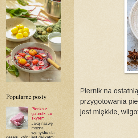
Piernik na ostatn
Popularne posty
przygotowania pie
Pianka z
jest miękkie, wilg
galaretki ze
skyrem
Jaką nazwę
można
wymyślić dla
deseru, który jest delikatny