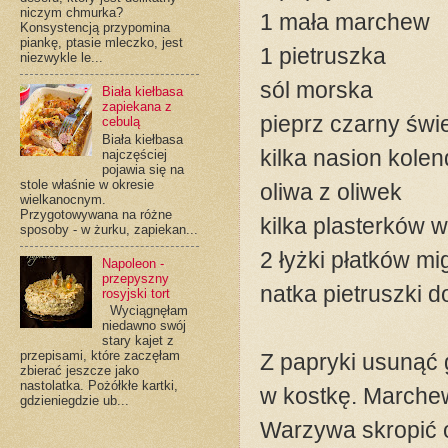
niczym chmurka?
1 mała marchew
Konsystencją przypomina
piankę, ptasie mleczko, jest
1 pietruszka
niezwykle le...
sól morska
Biała kiełbasa
zapiekana z
pieprz czarny świ
cebulą
Biała kiełbasa
kilka nasion kolen
najczęściej
pojawia się na
stole właśnie w okresie
oliwa z oliwek
wielkanocnym.
Przygotowywana na różne
kilka plasterków
sposoby - w żurku, zapiekan...
2 łyżki płatków m
Napoleon -
przepyszny
natka pietruszki d
rosyjski tort
Wyciągnęłam
niedawno swój
stary kajet z
przepisami, które zaczęłam
Z papryki usunąć 
zbierać jeszcze jako
nastolatka. Pożółkłe kartki,
w kostkę. Marchew 
gdzieniegdzie ub...
Warzywa skropić o