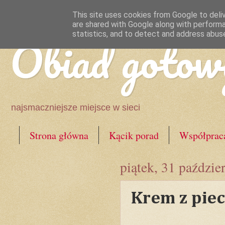
This site uses cookies from Google to deliv
are shared with Google along with performa
Obiad gotow
statistics, and to detect and address abus
najsmaczniejsze miejsce w sieci
Strona główna
Kącik porad
Współprac
piątek, 31 paździe
Krem z piec