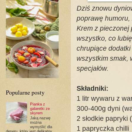
Dziś znowu dyniow
poprawę humoru, n
Krem z pieczonej 
wszystko, co lubi
chrupiące dodatki 
wszystkim smak, 
specjałów.
Składniki:
Popularne posty
1 litr wywaru z w
Pianka z
300-400g dyni (wa
galaretki ze
skyrem
2 słodkie papryki 
Jaką nazwę
można
1 papryczka chilli
wymyślić dla
deseru, który jest delikatny