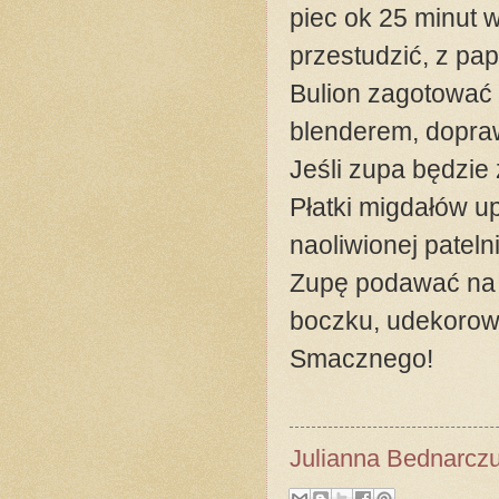
piec ok 25 minut 
przestudzić, z pap
Bulion zagotować
blenderem, dopra
Jeśli zupa będzie
Płatki migdałów u
naoliwionej pateln
Zupę podawać na 
boczku, udekorowa
Smacznego!
Julianna Bednarcz