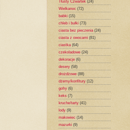
Tłusty Czwartek
(24)
Wielkanoc
(72)
babki
(15)
chleb i bułki
(73)
ciasta bez pieczenia
(24)
ciasta z owocami
(81)
ciastka
(64)
czekoladowe
(24)
dekoracje
(6)
desery
(58)
drożdżowe
(88)
dżemy/konfitury
(12)
gofry
(6)
keks
(7)
kruche/tarty
(41)
lody
(9)
makowiec
(14)
mazurki
(9)