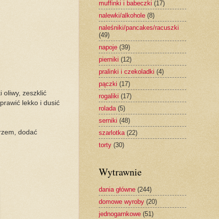
muffinki i babeczki
(17)
nalewki/alkohole
(8)
naleśniki/pancakes/racuszki
(49)
napoje
(39)
pierniki
(12)
pralinki i czekoladki
(4)
pączki
(17)
 oliwy, zeszklić
rogaliki
(17)
rawić lekko i dusić
rolada
(5)
serniki
(48)
przem, dodać
szarlotka
(22)
torty
(30)
Wytrawnie
dania główne
(244)
domowe wyroby
(20)
jednogarnkowe
(51)