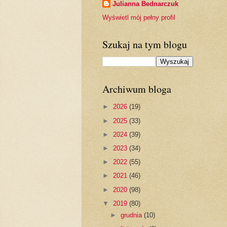
Julianna Bednarczuk
Wyświetl mój pełny profil
Szukaj na tym blogu
Archiwum bloga
►
2026
(19)
►
2025
(33)
►
2024
(39)
►
2023
(34)
►
2022
(55)
►
2021
(46)
►
2020
(98)
▼
2019
(80)
►
grudnia
(10)