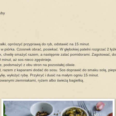
yby
ałki, oprószyć przyprawą do ryb, odstawić na 15 minut.
w piórka. Czosnek obrać, posiekać. W głębokiej patelni rozgrzać 2 łyżki
, chwilę smażyć razem, a następnie zalać pomidorami. Zagotować, dop
 minut, aż sos nieco zgęstnieje.
 podsmażyć z obu stron na pozostałej oliwie.
ół, razem z kaparami dodać do sosu. Sos doprawić do smaku solą, pie
lię, wyłożyć rybę. Przykryć i dusić na małym ogniu 15 minut.
wanymi ziemniakami, ryżem albo świeżą bagietką.