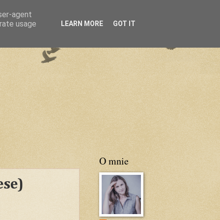
user-agent
erate usage
LEARN MORE
GOT IT
O mnie
ese)