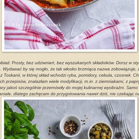
obiad. Prosty, bez udziwnień, bez wyszukanych składników. Dorsz w stylu
e. Wydawać by się mogło, że tak włosko brzmiąca nazwa zobowiązuje, a
 z Toskanii, w której skład wchodzi ryba, pomidory, cebula, czosnek. Ch
ch przepisów, znalazłam wiele modyfikacji, m.in. z ziemniakami, z papr
pary jakoś szczególnie przemówiły do mojej kulinarnej wyobraźni. Sam
niale, dlatego zachęcam do przygotowania nawet dziś, nie czekając na