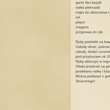
garść liści bazylii
natka pietruszki
mąka do obtoczenia r
sól
pieprz
oregano
przyprawa do ryb
Rybę podzielić na kaw
Cebulę obrać, pokroić 
cebulę, dodać czosnek
pod przykryciem ok 10
Rybę obtoczyć w mące,
Oliwki przekroić na p
posiekana natkę i bazy
Można podawać z goto
Smacznego!