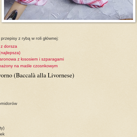
przepisy z rybą w roli głównej:
 z dorsza
(najlepsza)
ronowa z łososiem i szparagami
smażony na maśle czosnkowym
vorno (Baccalà alla Livornese)
omidorów
ty)
tek