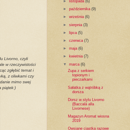
►
listopada
(6)
►
października
(9)
►
września
(6)
►
sierpnia
(3)
►
lipca
(5)
►
czerwca
(7)
►
maja
(6)
►
kwietnia
(7)
 Livorno, czyli
▼
marca
(6)
le w rzeczywistości
cąc zgłębić temat i
Zupa z serkiem
topionym i
yką, z oliwkami czy
pieczarkami
o danie mimo swej
Sałatka z wątróbką z
 piątek:)
dorsza
Dorsz w stylu Livorno
(Baccalà alla
Livornese)
Magazyn Aromat wiosna
2019
Owsiane ciastka razowe