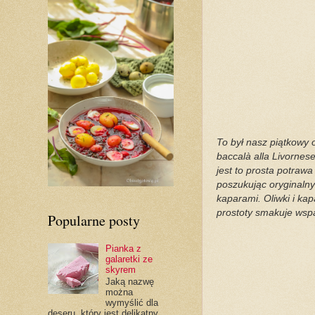
To był nasz piątkowy 
baccalà alla Livornes
jest to prosta potrawa
poszukując oryginalny
kaparami. Oliwki i ka
prostoty smakuje wspa
Popularne posty
Pianka z
galaretki ze
skyrem
Jaką nazwę
można
wymyślić dla
deseru, który jest delikatny