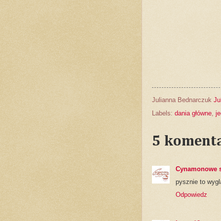
Julianna Bednarczuk
Ju
Labels:
dania główne
,
j
5 komenta
Cynamonowe s
pysznie to wygl
Odpowiedz