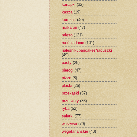
kanapki
(32)
kasza
(19)
kurczak
(40)
makaron
(47)
mięso
(121)
na śniadanie
(101)
naleśniki/pancakes/racuszki
(49)
pasty
(28)
pierogi
(47)
pizza
(8)
placki
(26)
przekąski
(57)
przetwory
(36)
ryba
(52)
sałatki
(77)
warzywa
(79)
wegetariańskie
(48)