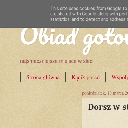
This site uses cookies from Google to d
are shared with Google along with perf
Obiad goto
statistics, and to detect and address 
najsmaczniejsze miejsce w sieci
Strona główna
Kącik porad
Współp
poniedziałek, 18 marca 
Dorsz w st