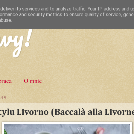
eliver its services and to analyze traffic. Your IP address and 
ormance and security metrics to ensure quality of service, gen
wy!
abuse.
raca
O mnie
2019
ylu Livorno (Baccalà alla Livorn