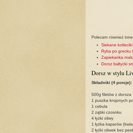
Polecam również inne 
Siekane kotleciki
Ryba po grecku 
Zapiekanka maka
Dorsz bałtycki 
Dorsz w stylu Li
Składniki (4 porcje):
500g filetów z dorsza
1 puszka krojonych p
1 cebula
2 ząbki czosnku
4 łyżki oliwy
1 łyżka kaparów (kwia
2 łyżki oliwek bez pes