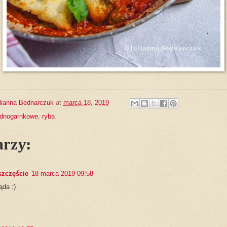
lianna Bednarczuk
at
marca 18, 2019
ednogarnkowe
,
ryba
rzy:
zczęście
18 marca 2019 09:58
ąda :)