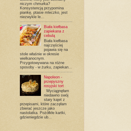
niczym chmurka?
Konsystencją przypomina
piankę, ptasie mleczko, jest
niezwykle le...
Biała kiełbasa
zapiekana z
cebulą
Biała kiełbasa
najczęściej
pojawia się na
stole właśnie w okresie
wielkanocnym.
Przygotowywana na różne
sposoby - w żurku, zapiekan...
Napoleon -
przepyszny
rosyjski tort
Wyciągnęłam
niedawno swój
stary kajet z
przepisami, które zaczęłam
zbierać jeszcze jako
nastolatka. Pożółkłe kartki,
gdzieniegdzie ub...