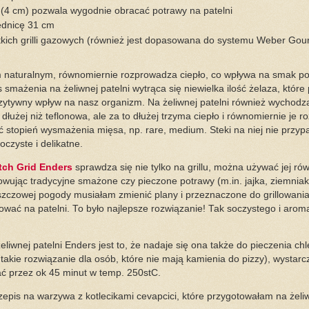
(4 cm) pozwala wygodnie obracać potrawy na patelni
ednicę 31 cm
tkich grilli gazowych (również jest dopasowana do systemu Weber Go
m naturalnym, równomiernie rozprowadza ciepło, co wpływa na smak po
smażenia na żeliwnej patelni wytrąca się niewielka ilość żelaza, które
ytywny wpływ na nasz organizm. Na żeliwnej patelni również wychodzą
dłużej niż teflonowa, ale za to dłużej trzyma ciepło i równomiernie je 
ać stopień wysmażenia mięsa, np. rare, medium. Steki na niej nie przypa
oczyste i delikatne.
tch Grid Enders
sprawdza się nie tylko na grillu, można używać jej ró
wując tradycyjne smażone czy pieczone potrawy (m.in. jajka, ziemniaki
zczowej pogody musiałam zmienić plany i przeznaczone do grillowania
wać na patelni. To było najlepsze rozwiązanie! Tak soczystego i aro
iwnej patelni Enders jest to, że nadaje się ona także do pieczenia chle
takie rozwiązanie dla osób, które nie mają kamienia do pizzy), wystarc
ać przez ok 45 minut w temp. 250stC.
rzepis na warzywa z kotlecikami cevapcici, które przygotowałam na żeliw