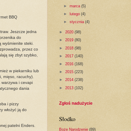
►
marca
(5)
►
lutego
(4)
urmet BBQ
►
stycznia
(4)
traw. Jeszcze jedna
►
2020
(98)
 przenika do
►
2019
(80)
 wyśmienite steki.
►
2018
(98)
rozprowadza, przez co
lają się zbyt szybko,
►
2017
(140)
►
2016
(168)
wnież w piekarniku lub
►
2015
(223)
, mięso, racuchy).
►
2014
(238)
 warzywa i cevapi
►
2013
(102)
matycznego dania
Zgłoś nadużycie
ba i pizzy
zy włożyć ją do
Słodko
nej patelni Enders.
Boże Narodzenie
(89)