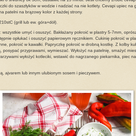
zki do szaszłyków w wodzie i nadziać na nie kotlety. Cevapi upiec na g
u na patelni na brązowy kolor z każdej strony.
10stC (grill lub ew. góra+dół).
wszystkie umyć i osuszyć. Bakłażany pokroić w plastry 5-7mm, oprósz
stępnie opłukać i osuszyć papierowym ręcznikiem. Cukinię pokroić w pl
ne, pokroić w kawałki. Papryczkę pokroić w drobną kostkę. Z kolby kuk
ą, posypać przyprawami, wymieszać. Wyłożyć na patelnię, smażyć mies
arzywami wyłożyć kotleciki, wstawić do nagrzanego piekarnika, piec na f
cą, ajvarem lub innym ulubionym sosem i pieczywem.