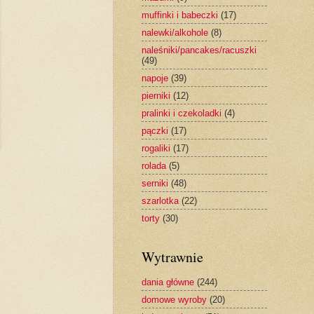
muffinki i babeczki
(17)
nalewki/alkohole
(8)
naleśniki/pancakes/racuszki
(49)
napoje
(39)
pierniki
(12)
pralinki i czekoladki
(4)
pączki
(17)
rogaliki
(17)
rolada
(5)
serniki
(48)
szarlotka
(22)
torty
(30)
Wytrawnie
dania główne
(244)
domowe wyroby
(20)