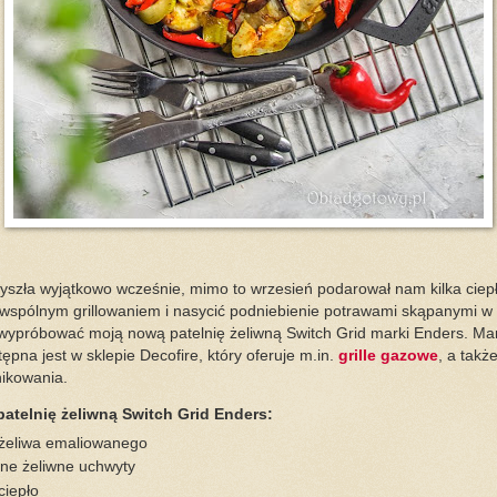
yszła wyjątkowo wcześnie, mimo to wrzesień podarował nam kilka ciepł
e wspólnym grillowaniem i nasycić podniebienie potrawami skąpanymi 
m wypróbować moją nową patelnię żeliwną Switch Grid marki Enders. M
ępna jest w sklepie Decofire, który oferuje m.in.
grille gazowe
, a takż
knikowania.
atelnię żeliwną Switch Grid Enders:
 żeliwa emaliowanego
zne żeliwne uchwyty
ciepło