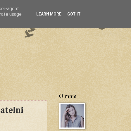
user-agent
erate usage
LEARN MORE
GOT IT
O mnie
atelni