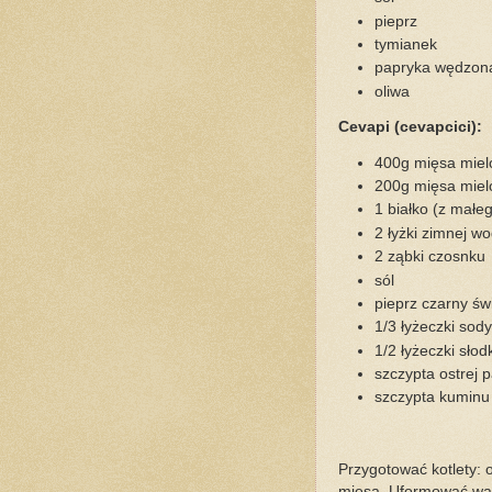
pieprz
tymianek
papryka wędzon
oliwa
Cevapi (cevapcici):
400g mięsa mie
200g mięsa mie
1 białko (z małe
2 łyżki zimnej w
2 ząbki czosnku
sól
pieprz czarny św
1/3 łyżeczki sod
1/2 łyżeczki słod
szczypta ostrej p
szczypta kuminu
Przygotować kotlety: 
mięsa. Uformować wałk