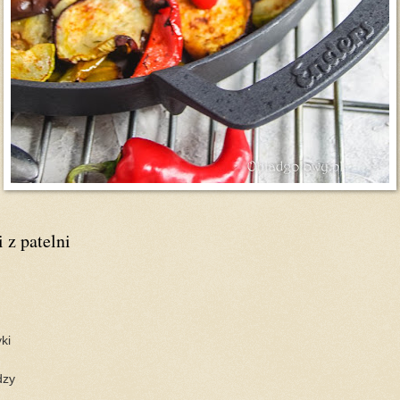
 z patelni
ki
dzy