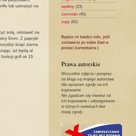
rillu lub usmażyć na
wędliny
(23)
ziemniaki
(45)
zupy
(65)
yć solą, odstawić na
Będzie mi bardzo miło, jeśli
astry 5mm. Z papryki
zostawicie po sobie ślad w
urydzy ściąć ziarna.
postaci komentarza:)
zając, aż będą al
unkcji grill ok 15
Prawa autorskie
Wszystkie zdjęcia i przepisy
na blogu są mojego autorstwa.
Nie wyrażam zgody na ich
kopiowanie.
Nie zgadzam się również na
ich kopiowanie i udostępnianie
w różnych serwisach bez
mojej zgody.