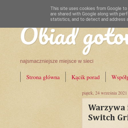
This site uses cookies from Google to d
are shared with Google along with perf
Obiad goto
statistics, and to detect and address 
najsmaczniejsze miejsce w sieci
Strona główna
Kącik porad
Współp
piątek, 24 września 2021
Warzywa i 
Switch Gr