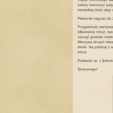
należy namoczyć patyc
niewielkiej ilości olej
Piekarnik nagrzać do 2
Przygotować warzywa: 
kilkanaście minut, na
usunąć gniazda nasien
Warzywa skropić oliw
dente. Na patelnię z w
minut.
Podawać np. z ljuteni
Smacznego!