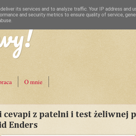
eliver its services and to analyze traffic. Your IP address and 
ormance and security metrics to ensure quality of service, gen
wy!
abuse.
raca
O mnie
cevapi z patelni i test żeliwnej p
id Enders