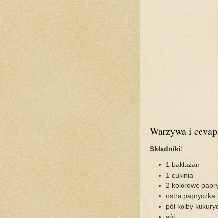
Warzywa i cevapi
Składniki:
1 bakłażan
1 cukinia
2 kolorowe papry
ostra papryczka
pół kolby kukury
sól