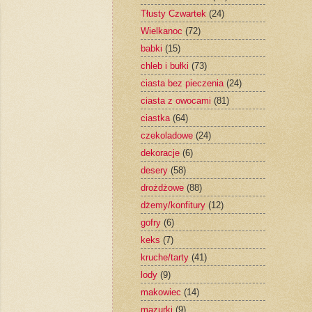
Tłusty Czwartek
(24)
Wielkanoc
(72)
babki
(15)
chleb i bułki
(73)
ciasta bez pieczenia
(24)
ciasta z owocami
(81)
ciastka
(64)
czekoladowe
(24)
dekoracje
(6)
desery
(58)
drożdżowe
(88)
dżemy/konfitury
(12)
gofry
(6)
keks
(7)
kruche/tarty
(41)
lody
(9)
makowiec
(14)
mazurki
(9)