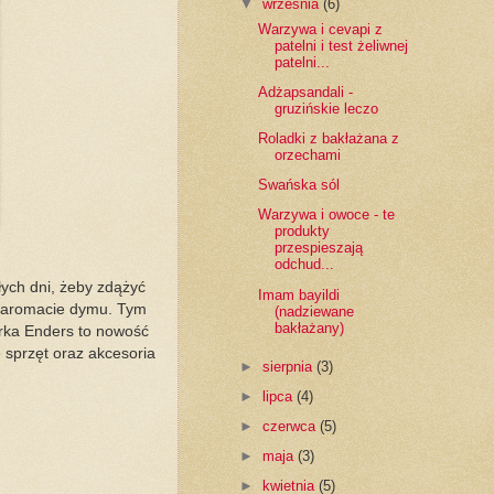
▼
września
(6)
Warzywa i cevapi z
patelni i test żeliwnej
patelni...
Adżapsandali -
gruzińskie leczo
Roladki z bakłażana z
orzechami
Swańska sól
Warzywa i owoce - te
produkty
przespieszają
odchud...
ych dni, żeby zdążyć
Imam bayildi
w aromacie dymu. Tym
(nadziewane
bakłażany)
arka Enders to nowość
e sprzęt oraz akcesoria
►
sierpnia
(3)
►
lipca
(4)
►
czerwca
(5)
►
maja
(3)
►
kwietnia
(5)