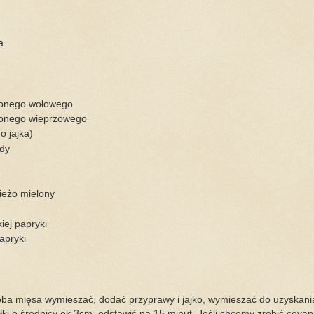
a
lonego wołowego
lonego wieprzowego
go jajka)
ody
ieżo mielony
y
kiej papryki
apryki
oba mięsa wymieszać, dodać przyprawy i jajko, wymieszać do uzyskania l
i o średnicy ok 3cm, odstawić na 15 minut. Jeśli chcemy zrobić cevap