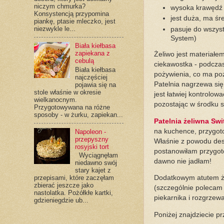
niczym chmurka?
wysoka krawędź 
Konsystencją przypomina
jest duża, ma śr
piankę, ptasie mleczko, jest
niezwykle le...
pasuje do wszys
System)
Biała kiełbasa
zapiekana z
Żeliwo jest materiałe
cebulą
ciekawostka - podczas 
Biała kiełbasa
pożywienia, co ma poz
najczęściej
Patelnia nagrzewa się 
pojawia się na
stole właśnie w okresie
jest łatwiej kontrolow
wielkanocnym.
pozostając w środku s
Przygotowywana na różne
sposoby - w żurku, zapiekan...
Patelnia żeliwna Swi
na kuchence, przygoto
Napoleon -
przepyszny
Właśnie z powodu des
rosyjski tort
postanowiłam przygoto
Wyciągnęłam
dawno nie jadłam!
niedawno swój
stary kajet z
Dodatkowym atutem żel
przepisami, które zaczęłam
zbierać jeszcze jako
(szczególnie polecam 
nastolatka. Pożółkłe kartki,
piekarnika i rozgrzew
gdzieniegdzie ub...
Poniżej znajdziecie p