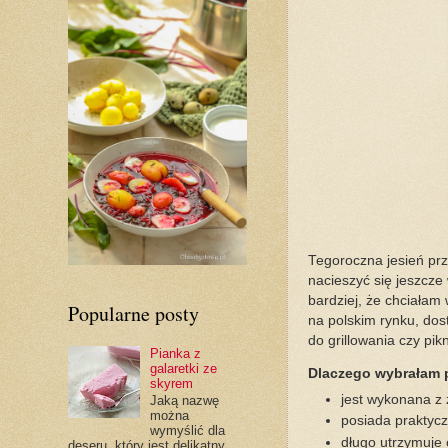
Tegoroczna jesień prz
nacieszyć się jeszcz
bardziej, że chciała
Popularne posty
na polskim rynku, dost
do grillowania czy pi
Pianka z
galaretki ze
Dlaczego wybrałam p
skyrem
jest wykonana z
Jaką nazwę
można
posiada praktyc
wymyślić dla
długo utrzymuje 
deseru, który jest delikatny