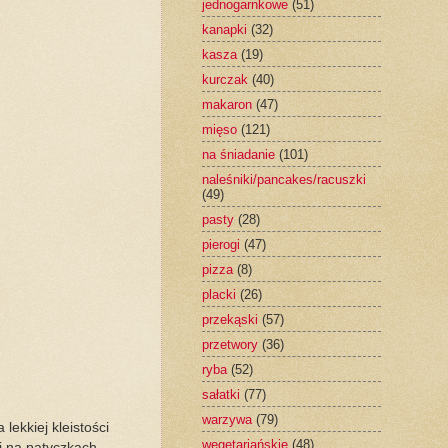
jednogarnkowe
(51)
kanapki
(32)
kasza
(19)
kurczak
(40)
makaron
(47)
mięso
(121)
na śniadanie
(101)
naleśniki/pancakes/racuszki
(49)
pasty
(28)
pierogi
(47)
pizza
(8)
placki
(26)
przekąski
(57)
przetwory
(36)
ryba
(52)
sałatki
(77)
warzywa
(79)
ekkiej kleistości
wegetariańskie
(48)
i na patyczkach,