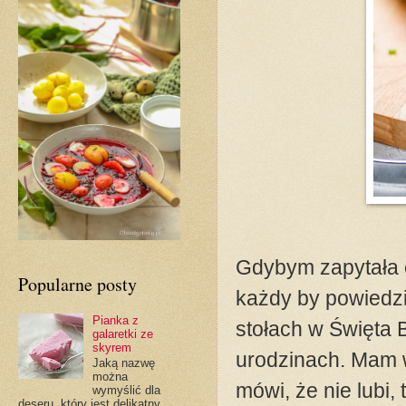
Gdybym zapytała o
Popularne posty
każdy by powiedzia
Pianka z
stołach w Święta 
galaretki ze
skyrem
urodzinach. Mam wr
Jaką nazwę
można
mówi, że nie lubi, 
wymyślić dla
deseru, który jest delikatny