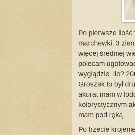
Po pierwsze ilość 
marchewki, 3 ziem
więcej średniej wi
polecam ugotować
wyglądzie. Ile? 2
Groszek to był dru
akurat mam w lodó
kolorystycznym a
mam pod ręką.
Po trzecie krojen