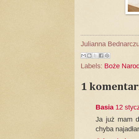
Julianna Bednarcz
Labels:
Boże Narod
1 komentar
Basia
12 styc
Ja już mam do
chyba najadłam