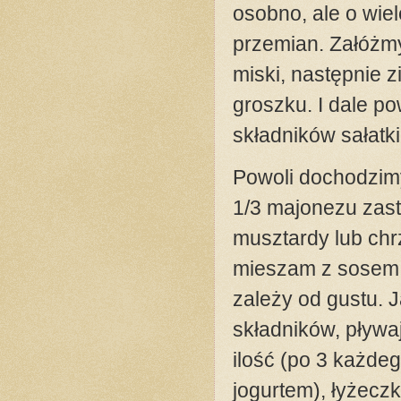
osobno, ale o wiel
przemian. Załóżm
miski, następnie 
groszku. I dale p
składników sałatki
Powoli dochodzim
1/3 majonezu zast
musztardy lub chr
mieszam z sosem 
zależy od gustu. J
składników, pływa
ilość (po 3 każde
jogurtem), łyżeczk