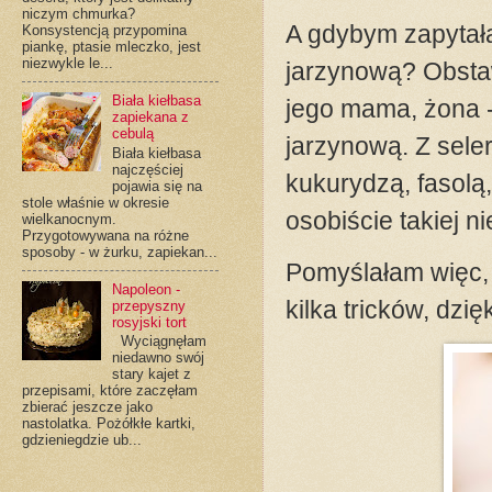
niczym chmurka?
A gdybym zapytała,
Konsystencją przypomina
piankę, ptasie mleczko, jest
niezwykle le...
jarzynową? Obstaw
Biała kiełbasa
jego mama, żona -
zapiekana z
cebulą
jarzynową. Z sele
Biała kiełbasa
najczęściej
kukurydzą, fasolą
pojawia się na
stole właśnie w okresie
osobiście takiej ni
wielkanocnym.
Przygotowywana na różne
sposoby - w żurku, zapiekan...
Pomyślałam więc, 
Napoleon -
kilka tricków, dzi
przepyszny
rosyjski tort
Wyciągnęłam
niedawno swój
stary kajet z
przepisami, które zaczęłam
zbierać jeszcze jako
nastolatka. Pożółkłe kartki,
gdzieniegdzie ub...