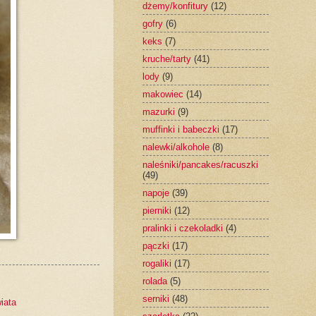
dżemy/konfitury
(12)
gofry
(6)
keks
(7)
kruche/tarty
(41)
lody
(9)
makowiec
(14)
mazurki
(9)
muffinki i babeczki
(17)
nalewki/alkohole
(8)
naleśniki/pancakes/racuszki
(49)
napoje
(39)
pierniki
(12)
pralinki i czekoladki
(4)
pączki
(17)
rogaliki
(17)
rolada
(5)
serniki
(48)
iata