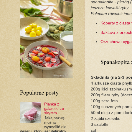
spanakopita - pieróg 
jeszcze kawałki ryby..
Polecam również inne 
Koperty z ciasta 
Baklava z orzec
Orzechowe cygare
Spanakopita 
Składniki (na 2-3 por
4 arkusze ciasta phyl
200g liści szpinaku (
Popularne posty
200g filetu ryby (dorsz
100g sera feta
Pianka z
100g suszonych pomi
galaretki ze
50ml oleju z pomidor
skyrem
Jaką nazwę
2 ząbki czosnku
można
3 szalotki
wymyślić dla
sól
deseru, który jest delikatny