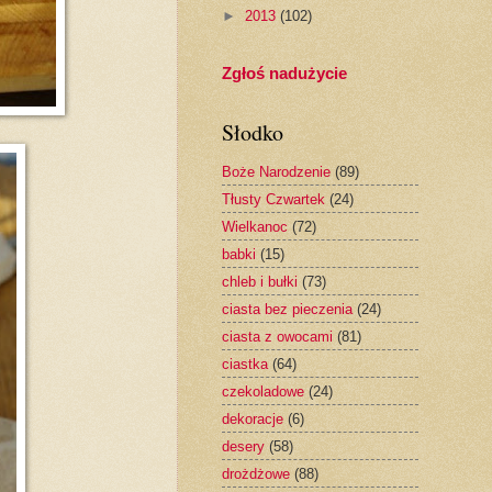
►
2013
(102)
Zgłoś nadużycie
Słodko
Boże Narodzenie
(89)
Tłusty Czwartek
(24)
Wielkanoc
(72)
babki
(15)
chleb i bułki
(73)
ciasta bez pieczenia
(24)
ciasta z owocami
(81)
ciastka
(64)
czekoladowe
(24)
dekoracje
(6)
desery
(58)
drożdżowe
(88)