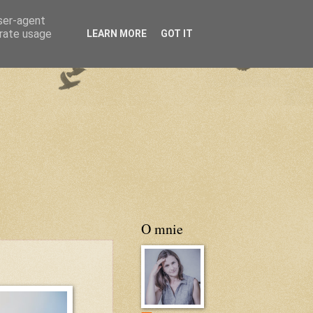
user-agent
erate usage
LEARN MORE
GOT IT
O mnie