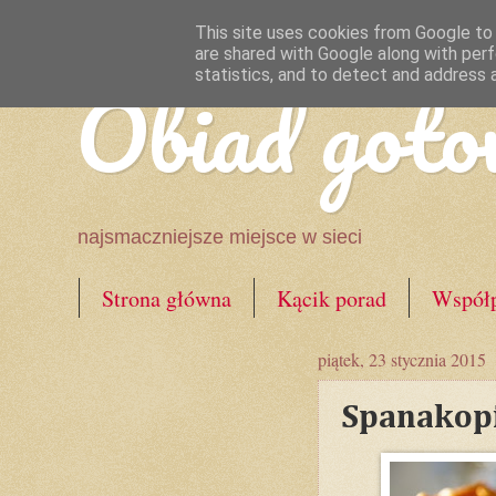
This site uses cookies from Google to d
are shared with Google along with perf
Obiad goto
statistics, and to detect and address 
najsmaczniejsze miejsce w sieci
Strona główna
Kącik porad
Współp
piątek, 23 stycznia 2015
Spanakopi