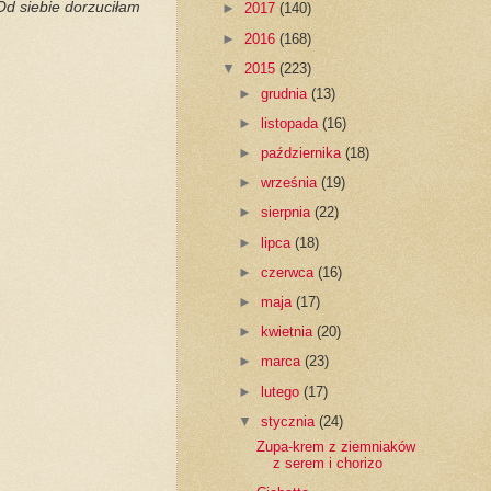
Od siebie dorzuciłam
►
2017
(140)
►
2016
(168)
▼
2015
(223)
►
grudnia
(13)
►
listopada
(16)
►
października
(18)
►
września
(19)
►
sierpnia
(22)
►
lipca
(18)
►
czerwca
(16)
►
maja
(17)
►
kwietnia
(20)
►
marca
(23)
►
lutego
(17)
▼
stycznia
(24)
Zupa-krem z ziemniaków
z serem i chorizo