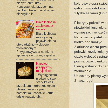
niczym chmurka?
kolorowy pieprz śwież
Konsystencją przypomina
gałka muszkatołowa
piankę, ptasie mleczko, jest
1 łyżka sezamu (lub o
niezwykle le...
Biała kiełbasa
Filet ryby pokroić w p
zapiekana z
niewielkiej ilości ol
cebulą
wymieszać i wyłożyć na
Biała kiełbasa
najczęściej
Na tej samej patelni u
pojawia się na
krótko podsmażyć.
stole właśnie w okresie
2 arkusze ciasta prze
wielkanocnym.
Przygotowywana na różne
połówki, każdy kolejn
sposoby - w żurku, zapiekan...
ciasto wyłożyć szpina
posmarować cienko o
Napoleon -
Pieróg wstawić do nag
przepyszny
rosyjski tort
zarumienić.
Wyciągnęłam
Upieczony pieróg wyją
niedawno swój
Smacznego!
stary kajet z
przepisami, które zaczęłam
zbierać jeszcze jako
nastolatka. Pożółkłe kartki,
gdzieniegdzie ub...