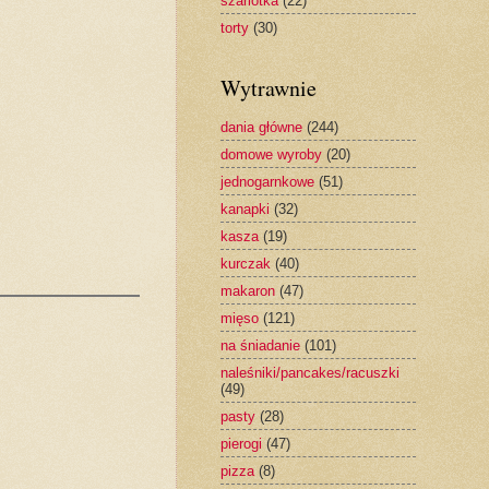
szarlotka
(22)
torty
(30)
Wytrawnie
dania główne
(244)
domowe wyroby
(20)
jednogarnkowe
(51)
kanapki
(32)
kasza
(19)
kurczak
(40)
makaron
(47)
mięso
(121)
na śniadanie
(101)
naleśniki/pancakes/racuszki
(49)
pasty
(28)
pierogi
(47)
pizza
(8)