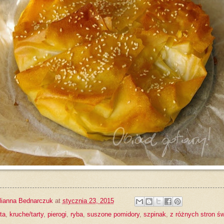
lianna Bednarczuk
at
stycznia 23, 2015
ta
,
kruche/tarty
,
pierogi
,
ryba
,
suszone pomidory
,
szpinak
,
z różnych stron św