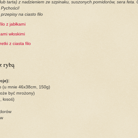
(lub tarta) z nadzieniem ze szpinaku, suszonych pomidorów, sera feta. 
. Pychości!
przepisy na ciasto filo
filo z jabłkami
hami włoskimi
tki z ciasta filo
z rybą
cje):
lo (u mnie 46x38cm, 150g)
może być mrożony)
, łosoś)
dorów
ów