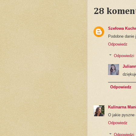
28 komen
Szefowa Kuch
Podobne danie j
Odpowiedz
Odpowiedzi
Julian
dziękuj
Odpowiedz
Kulinarna Man
O jakie pyszne 
Odpowiedz
Odpowiedzi