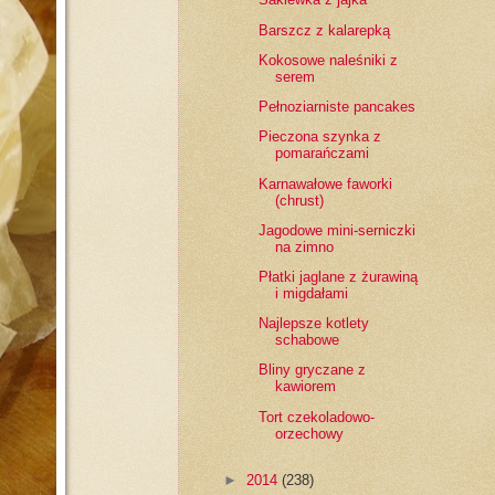
Barszcz z kalarepką
Kokosowe naleśniki z
serem
Pełnoziarniste pancakes
Pieczona szynka z
pomarańczami
Karnawałowe faworki
(chrust)
Jagodowe mini-serniczki
na zimno
Płatki jaglane z żurawiną
i migdałami
Najlepsze kotlety
schabowe
Bliny gryczane z
kawiorem
Tort czekoladowo-
orzechowy
►
2014
(238)