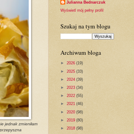
Julianna Bednarczuk
Wyświetl mój pełny profil
Szukaj na tym blogu
Archiwum bloga
►
2026
(19)
►
2025
(33)
►
2024
(39)
►
2023
(34)
►
2022
(55)
►
2021
(46)
►
2020
(98)
►
2019
(80)
sie jednak zmieniłam
►
2018
(98)
o przepyszna