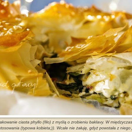
kowanie ciasta phyllo (filo) z myślą o zrobieniu baklavy. W międzycza
stosowania (typowa kobieta;)). Wcale nie żałuję, gdyż powstała z nieg