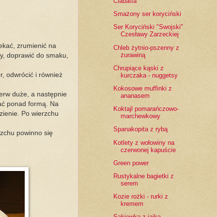
Ciabatta
Smażony ser koryciński
Ser Koryciński "Swojski"
Czesławy Zarzeckiej
iekać, zrumienić na
Chleb żytnio-pszenny z
żurawiną
ry, doprawić do smaku,
Chrupiące kąski z
r, odwrócić i również
kurczaka - nuggetsy
Kokosowe muffinki z
ierw duże, a następnie
ananasem
wać ponad formą. Na
Koktajl pomarańczowo-
zienie. Po wierzchu
marchewkowy
Spanakopita z rybą
rzchu powinno się
Kotlety z wołowiny na
czerwonej kapuście
Green power
Rustykalne bagietki z
serem
Kozie rożki - rurki z
kremem
Sakiewka z jajka