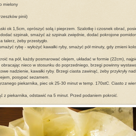
o mielony
rzeszków pinii)
aski ok 1,5cm, oprószyć solą i pieprzem. Szalotkę i czosnek obrać, pos
eju, dodać szpinak, smażyć aż szpinak zwiędnie, dodać pokrojone pomido
 talerz, żeby przestygło.
smażyć rybę - wyłożyć kawałki ryby, smażyć pół minuty, gdy zmieni kolo
kroić na pół, każdy posmarować olejem, układać w formie (22cm), najp
y obracając nieco w stosunku do poprzedniego, brzegi powinny wysta
kowe nadzienie, kawałki ryby. Brzegi ciasta zawinąć, żeby przykryły nad
lejem, posypać sezamem.
rzanego piekarnika, piec ok 25-30 minut w temp. 170stC. Ciasto z wie
ć z piekarnika, odstawić na 5 minut. Przed podaniem pokroić.