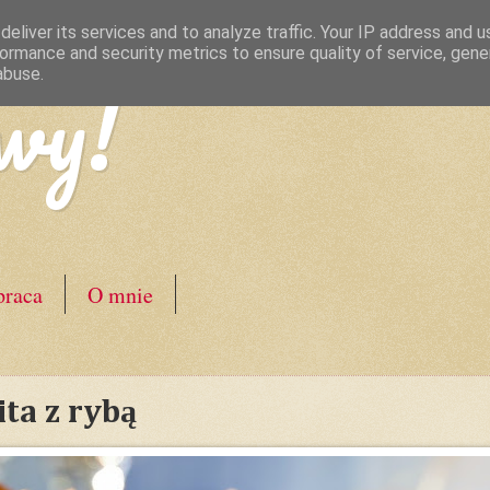
eliver its services and to analyze traffic. Your IP address and 
ormance and security metrics to ensure quality of service, gen
wy!
abuse.
raca
O mnie
ta z rybą