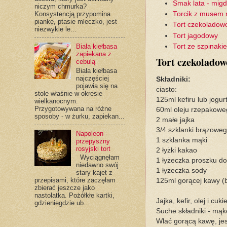
Smak lata - mig
niczym chmurka?
Torcik z musem
Konsystencją przypomina
piankę, ptasie mleczko, jest
Tort czekoladow
niezwykle le...
Tort jagodowy
Tort ze szpinak
Biała kiełbasa
zapiekana z
Tort czekoladowo
cebulą
Biała kiełbasa
najczęściej
Składniki:
pojawia się na
ciasto:
stole właśnie w okresie
125ml kefiru lub jogur
wielkanocnym.
Przygotowywana na różne
60ml oleju rzepakowe
sposoby - w żurku, zapiekan...
2 małe jajka
3/4 szklanki brązoweg
Napoleon -
1 szklanka mąki
przepyszny
rosyjski tort
2 łyżki kakao
Wyciągnęłam
1 łyżeczka proszku do
niedawno swój
1 łyżeczka sody
stary kajet z
przepisami, które zaczęłam
125ml gorącej kawy (
zbierać jeszcze jako
nastolatka. Pożółkłe kartki,
Jajka, kefir, olej i cu
gdzieniegdzie ub...
Suche składniki - mąk
Wlać gorącą kawę, je