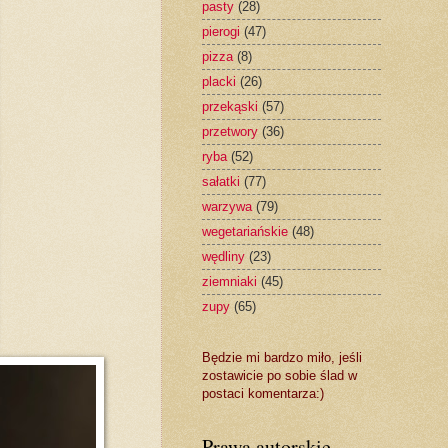
pasty
(28)
pierogi
(47)
pizza
(8)
placki
(26)
przekąski
(57)
przetwory
(36)
ryba
(52)
sałatki
(77)
warzywa
(79)
wegetariańskie
(48)
wędliny
(23)
ziemniaki
(45)
zupy
(65)
Będzie mi bardzo miło, jeśli
zostawicie po sobie ślad w
postaci komentarza:)
Prawa autorskie