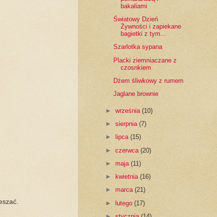
bakaliami
Światowy Dzień
Żywności i zapiekane
bagietki z tym...
Szarlotka sypana
Placki ziemniaczane z
czosnkiem
Dżem śliwkowy z rumem
Jaglane brownie
►
września
(10)
►
sierpnia
(7)
►
lipca
(15)
►
czerwca
(20)
►
maja
(11)
►
kwietnia
(16)
►
marca
(21)
eszać.
►
lutego
(17)
►
stycznia
(14)