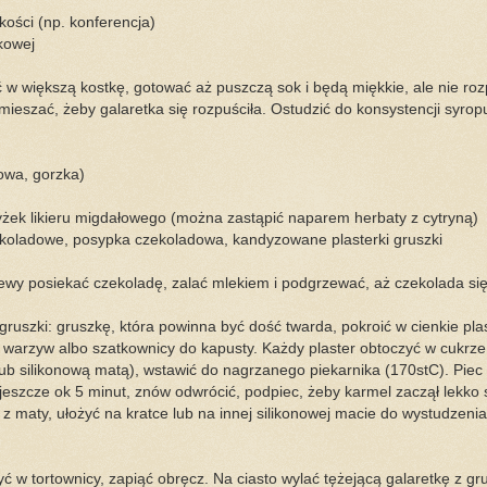
lkości (np. konferencja)
zkowej
ć w większą kostkę, gotować aż puszczą sok i będą miękkie, ale nie roz
ieszać, żeby galaretka się rozpuściła. Ostudzić do konsystencji syrop
owa, gorzka)
łyżek likieru migdałowego (można zastąpić naparem herbaty z cytryną)
zekoladowe, posypka czekoladowa, kandyzowane plasterki gruszki
wy posiekać czekoladę, zalać mlekiem i podgrzewać, aż czekolada się 
ruszki: gruszkę, która powinna być dość twarda, pokroić w cienkie pla
warzyw albo szatkownicy do kapusty. Każdy plaster obtoczyć w cukrze,
ub silikonową matą), wstawić do nagrzanego piekarnika (170stC). Piec 
jeszcze ok 5 minut, znów odwrócić, podpiec, żeby karmel zaczął lekko si
z maty, ułożyć na kratce lub na innej silikonowej macie do wystudzenia
yć w tortownicy, zapiąć obręcz. Na ciasto wylać tężejącą galaretkę z g