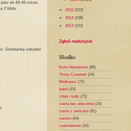
 piec ok 40-45 minut
 2 blaty.
►
2015
(223)
►
2014
(238)
►
2013
(102)
Zgłoś nadużycie
ci. Śmietankę ostudzić
Słodko
Boże Narodzenie
(89)
Tłusty Czwartek
(24)
Wielkanoc
(72)
babki
(15)
chleb i bułki
(73)
ciasta bez pieczenia
(24)
ć.
ciasta z owocami
(81)
ciastka
(64)
czekoladowe
(24)