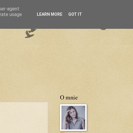
user-agent
erate usage
LEARN MORE
GOT IT
O mnie