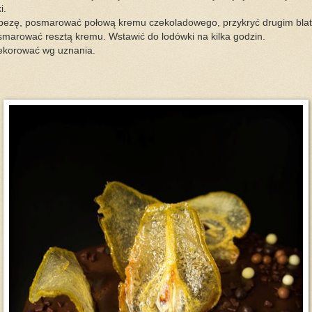
i.
 bezę, posmarować połową kremu czekoladowego, przykryć drugim blat
smarować resztą kremu. Wstawić do lodówki na kilka godzin.
dekorować wg uznania.