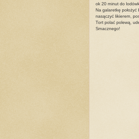
ok 20 minut do lodówk
Na galaretkę położyć
nasączyć likierem, po
Tort polać polewą, u
Smacznego!