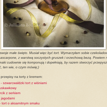
swoje małe święto. Musiał więc być tort. Wymarzyłam sobie czekolado
 mascarpone, z warstwą soczystych gruszek i orzechową bezą. Powiem 
aki cudownie się komponują i dopełniają, by razem stworzyć przepysz
, ten wie, o czym mówię;)
przepisy na torty z kremem:
 - szwarcwaldzki tort z wiśniami
truskawkowy
cik z serkiem
z jagodami
 - tort o aksamitnym smaku