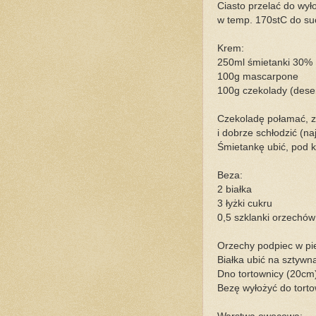
Ciasto przelać do wył
w temp. 170stC do suc
Krem:
250ml śmietanki 30%
100g mascarpone
100g czekolady (dese
Czekoladę połamać, za
i dobrze schłodzić (na
Śmietankę ubić, pod k
Beza:
2 białka
3 łyżki cukru
0,5 szklanki orzechów
Orzechy podpiec w piek
Białka ubić na sztywn
Dno tortownicy (20cm
Bezę wyłożyć do torto