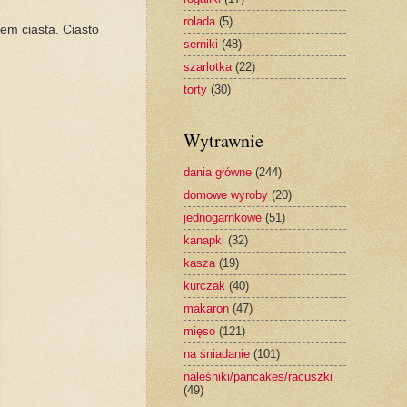
rolada
(5)
em ciasta. Ciasto
serniki
(48)
szarlotka
(22)
torty
(30)
Wytrawnie
dania główne
(244)
domowe wyroby
(20)
jednogarnkowe
(51)
kanapki
(32)
kasza
(19)
kurczak
(40)
makaron
(47)
mięso
(121)
na śniadanie
(101)
naleśniki/pancakes/racuszki
(49)