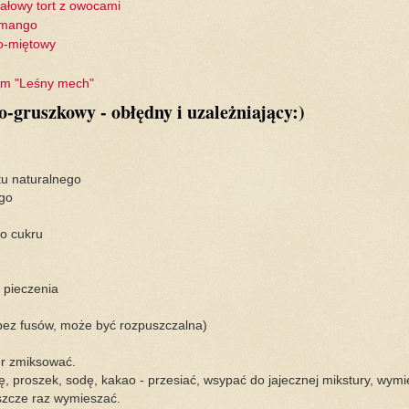
dałowy tort z owocami
 mango
o-miętowy
iem "Leśny mech"
-gruszkowy - obłędny i uzależniający:)
tu naturalnego
go
o cukru
 pieczenia
bez fusów, może być rozpuszczalna)
kier zmiksować.
ę, proszek, sodę, kakao - przesiać, wsypać do jajecznej mikstury, wymi
szcze raz wymieszać.