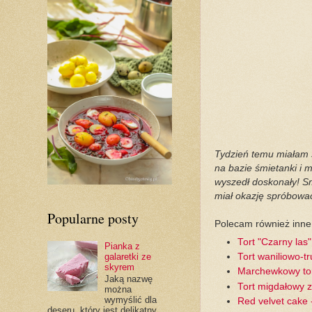
Tydzień temu miałam 
na bazie śmietanki i
wyszedł doskonały! Sm
miał okazję spróbować
Popularne posty
Polecam również inne 
Tort "Czarny las"
Pianka z
galaretki ze
Tort waniliowo-
skyrem
Marchewkowy tor
Jaką nazwę
Tort migdałowy 
można
wymyślić dla
Red velvet cake
deseru, który jest delikatny