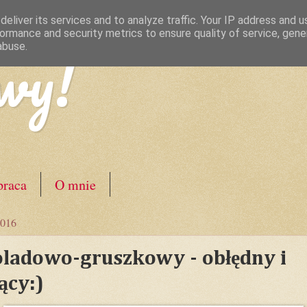
eliver its services and to analyze traffic. Your IP address and 
ormance and security metrics to ensure quality of service, gen
wy!
abuse.
raca
O mnie
2016
oladowo-gruszkowy - obłędny i
ący:)