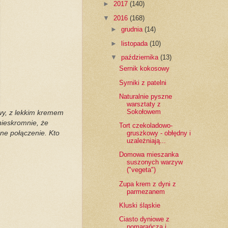
►
2017
(140)
▼
2016
(168)
►
grudnia
(14)
►
listopada
(10)
▼
października
(13)
Sernik kokosowy
Syrniki z patelni
Naturalnie pyszne
warsztaty z
Sokołowem
wy, z lekkim kremem
nieskromnie, że
Tort czekoladowo-
ne połączenie. Kto
gruszkowy - obłędny i
uzależniają...
Domowa mieszanka
suszonych warzyw
("vegeta")
Zupa krem z dyni z
parmezanem
Kluski śląskie
Ciasto dyniowe z
pomarańczą i