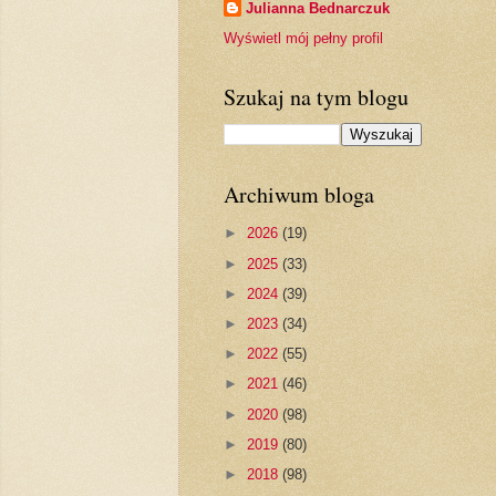
Julianna Bednarczuk
Wyświetl mój pełny profil
Szukaj na tym blogu
Archiwum bloga
►
2026
(19)
►
2025
(33)
►
2024
(39)
►
2023
(34)
►
2022
(55)
►
2021
(46)
►
2020
(98)
►
2019
(80)
►
2018
(98)