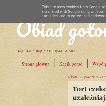
This site uses cookies from Google to d
are shared with Google along with perf
Obiad goto
statistics, and to detect and address 
najsmaczniejsze miejsce w sieci
Strona główna
Kącik porad
Współp
sobota, 22 października 
Tort czek
uzależniaj