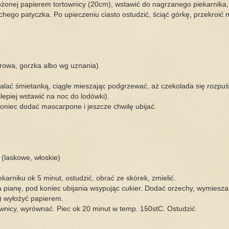
ożonej papierem tortownicy (20cm), wstawić do nagrzanego piekarnika,
hego patyczka. Po upieczeniu ciasto ostudzić, ściąć górkę, przekroić na
rowa, gorzka albo wg uznania)
lać śmietanką, ciągle mieszając podgrzewać, aż czekolada się rozpuś
jlepiej wstawić na noc do lodówki).
oniec dodać mascarpone i jeszcze chwilę ubijać.
 (laskowe, włoskie)
arniku ok 5 minut, ostudzić, obrać ze skórek, zmielić.
a pianę, pod koniec ubijania wsypując cukier. Dodać orzechy, wymiesza
) wyłożyć papierem.
wnicy, wyrównać. Piec ok 20 minut w temp. 150stC. Ostudzić.