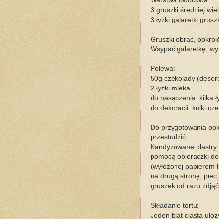
Warstwa owocowa:
3 gruszki średniej wie
3 łyżki galaretki grus
Gruszki obrać, pokroi
Wsypać galaretkę, wym
Polewa:
50g czekolady (deser
2 łyżki mleka
do nasączenia: kilka 
do dekoracji: kulki c
Do przygotowania pole
przestudzić.
Kandyzowane plastry g
pomocą obieraczki do 
(wyłożonej papierem l
na drugą stronę, piec 
gruszek od razu zdjąć 
Składanie tortu:
Jeden blat ciasta ułoż