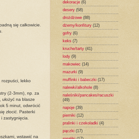
dekoracje
(6)
desery
(58)
drożdżowe
(88)
padną się całkowicie.
dżemy/konfitury
(12)
u.
gofry
(6)
keks
(7)
kruche/tarty
(41)
lody
(9)
makowiec
(14)
mazurki
(9)
muffinki i babeczki
(17)
rozpuści, lekko
nalewki/alkohole
(8)
stry (2-3mm), np. za
naleśniki/pancakes/racuszki
 ułożyć na blasze
(49)
ok 5 minut, odwrócić
napoje
(39)
ę złocić. Pasterki
pierniki
(12)
 i zastygnięcia.
pralinki i czekoladki
(4)
pączki
(17)
ruszkami, wstawić na
rogaliki
(17)