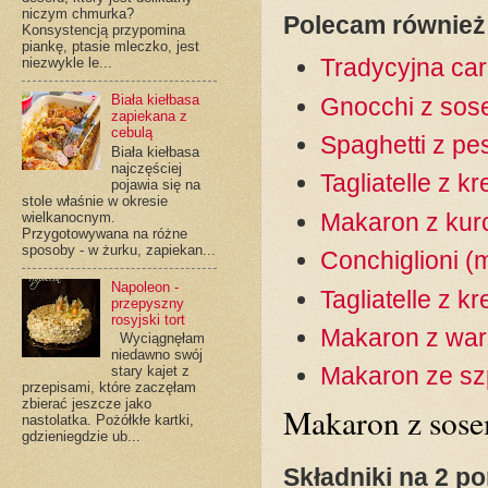
niczym chmurka?
Polecam również
Konsystencją przypomina
piankę, ptasie mleczko, jest
Tradycyjna ca
niezwykle le...
Biała kiełbasa
Gnocchi z sos
zapiekana z
cebulą
Spaghetti z pe
Biała kiełbasa
najczęściej
Tagliatelle z 
pojawia się na
stole właśnie w okresie
Makaron z kur
wielkanocnym.
Przygotowywana na różne
sposoby - w żurku, zapiekan...
Conchiglioni (
Napoleon -
Tagliatelle z k
przepyszny
rosyjski tort
Makaron z war
Wyciągnęłam
niedawno swój
Makaron ze sz
stary kajet z
przepisami, które zaczęłam
zbierać jeszcze jako
Makaron z so
nastolatka. Pożółkłe kartki,
gdzieniegdzie ub...
Składniki na 2 po