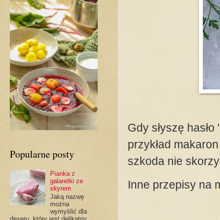
Gdy słyszę hasło 
przykład makaron
Popularne posty
szkoda nie skorzy
Pianka z
galaretki ze
Inne przepisy na 
skyrem
Jaką nazwę
można
wymyślić dla
deseru, który jest delikatny