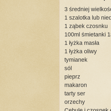
3 średniej wielkoś
1 szalotka lub ni
1 ząbek czosnku
100ml śmietanki 
1 łyżka masła
1 łyżka oliwy
tymianek
sól
pieprz
makaron
tarty ser
orzechy
Cebulę i czosnek 