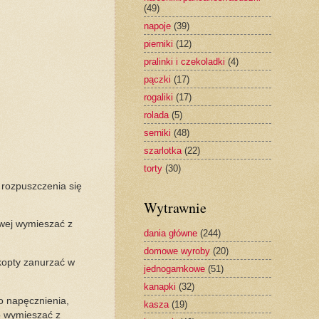
(49)
napoje
(39)
pierniki
(12)
pralinki i czekoladki
(4)
pączki
(17)
rogaliki
(17)
rolada
(5)
serniki
(48)
szarlotka
(22)
torty
(30)
 rozpuszczenia się
Wytrawnie
owej wymieszać z
dania główne
(244)
domowe wyroby
(20)
kopty zanurzać w
jednogarnkowe
(51)
kanapki
(32)
o napęcznienia,
kasza
(19)
o wymieszać z