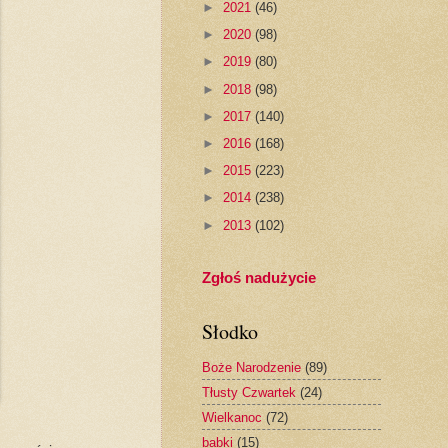
►
2021
(46)
►
2020
(98)
►
2019
(80)
►
2018
(98)
►
2017
(140)
►
2016
(168)
►
2015
(223)
►
2014
(238)
►
2013
(102)
Zgłoś nadużycie
Słodko
Boże Narodzenie
(89)
Tłusty Czwartek
(24)
Wielkanoc
(72)
babki
(15)