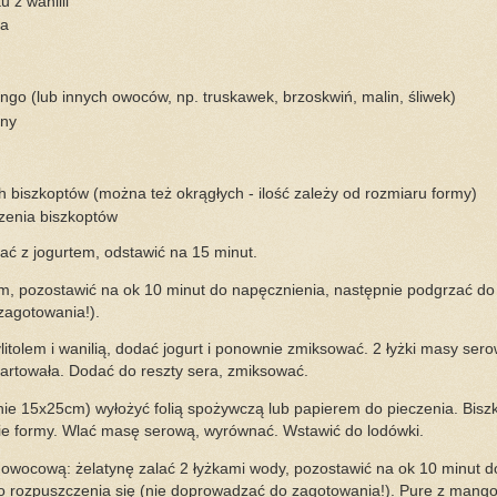
u z wanilii
ia
go (lub innych owoców, np. truskawek, brzoskwiń, malin, śliwek)
yny
 biszkoptów (można też okrągłych - ilość zależy od rozmiaru formy)
enia biszkoptów
ć z jogurtem, odstawić na 15 minut.
m, pozostawić na ok 10 minut do napęcznienia, następnie podgrzać do
zagotowania!).
litolem i wanilią, dodać jogurt i ponownie zmiksować. 2 łyżki masy ser
hartowała. Dodać do reszty sera, zmiksować.
nie 15x25cm) wyłożyć folią spożywczą lub papierem do pieczenia. Bisz
nie formy. Wlać masę serową, wyrównać. Wstawić do lodówki.
owocową: żelatynę zalać 2 łyżkami wody, pozostawić na ok 10 minut d
o rozpuszczenia się (nie doprowadzać do zagotowania!). Pure z mang