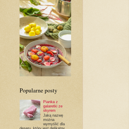
Popularne posty
Pianka z
galaretki ze
skyrem
Jaką nazwę
można
wymyślić dla
deseru, który jest delikatny