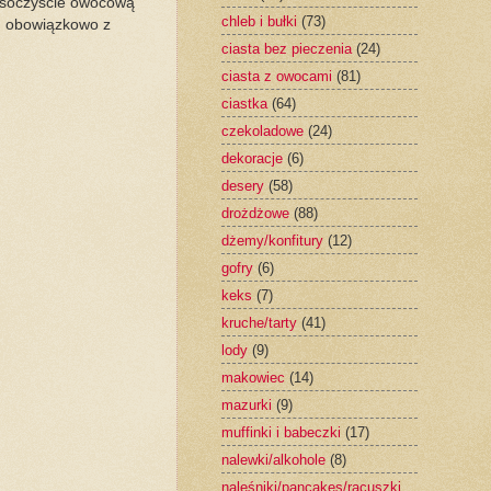
i soczyście owocową
chleb i bułki
(73)
ii, obowiązkowo z
ciasta bez pieczenia
(24)
ciasta z owocami
(81)
ciastka
(64)
czekoladowe
(24)
dekoracje
(6)
desery
(58)
drożdżowe
(88)
dżemy/konfitury
(12)
gofry
(6)
keks
(7)
kruche/tarty
(41)
lody
(9)
makowiec
(14)
mazurki
(9)
muffinki i babeczki
(17)
nalewki/alkohole
(8)
naleśniki/pancakes/racuszki