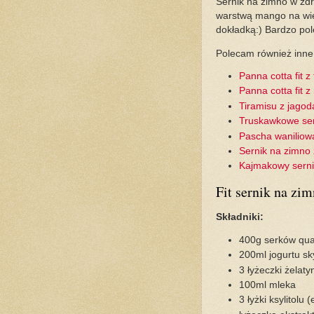
Sernik na zimno w zdr
warstwą mango na wierz
dokładką:) Bardzo po
Polecam również inne
Panna cotta fit 
Panna cotta fit 
Tiramisu z jago
Truskawkowe ser
Pascha waniliow
Sernik na zimno
Kajmakowy sern
Fit sernik na zi
Składniki:
400g serków qu
200ml jogurtu s
3 łyżeczki żelaty
100ml mleka
3 łyżki ksylitolu 