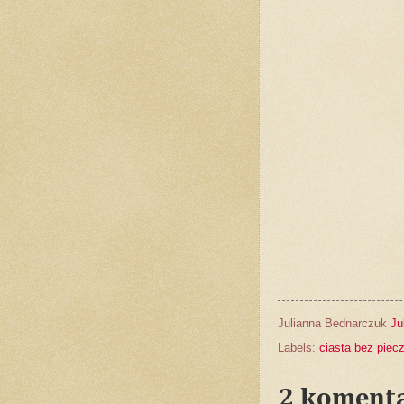
Julianna Bednarczuk
Ju
Labels:
ciasta bez piec
2 komenta