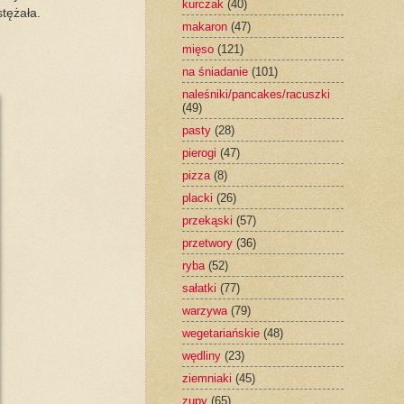
kurczak
(40)
stężała.
makaron
(47)
mięso
(121)
na śniadanie
(101)
naleśniki/pancakes/racuszki
(49)
pasty
(28)
pierogi
(47)
pizza
(8)
placki
(26)
przekąski
(57)
przetwory
(36)
ryba
(52)
sałatki
(77)
warzywa
(79)
wegetariańskie
(48)
wędliny
(23)
ziemniaki
(45)
zupy
(65)