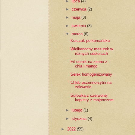
►
lipca
(4)
►
czerwca
(2)
►
maja
(3)
►
kwietnia
(3)
▼
marca
(6)
Kurczak po koreańsku
Wielkanocny mazurek w
różnych odsłonach
Fit sernik na zimno z
chia i mango
Serek homogenizowany
Chleb pszenno-żytni na
zakwasie
Surówka z czerwonej
kapusty z majonezem
►
lutego
(1)
►
stycznia
(4)
►
2022
(55)