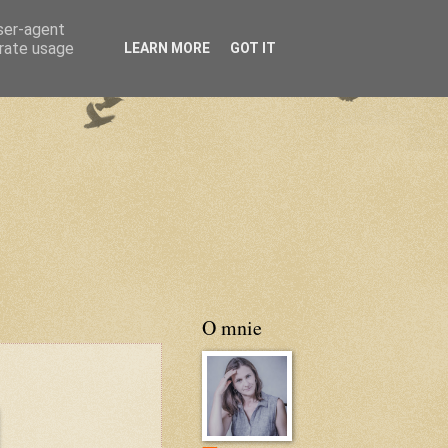
user-agent
erate usage
LEARN MORE
GOT IT
O mnie