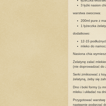
łyżeczka ekstrakt
3 łyżki nasion ch
warstwa owocowa:
200ml pure z man
1 łyżeczka żelat
dodatkowo:
12-15 podłużnych
mleko do namocz
Nasiona chia wymiesza
Żelatynę zalać mlekie
(nie doprowadzać do 
Serki zmiksować z ksy
żelatyną, żeby się za
Dno i boki formy (u m
mleku i układać na d
Przygotować warstwę 
następnie podgrzać d