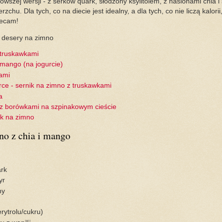
owszej wersji - z serków quark, słodzony ksylitolem, z nasionami chia 
chu. Dla tych, co na diecie jest idealny, a dla tych, co nie liczą kalor
lecam!
 desery na zimno
z truskawkami
z mango (na jogurcie)
dami
ce - sernik na zimno z truskawkami
a
 z borówkami na szpinakowym cieście
ik na zimno
mno z chia i mango
ark
kyr
ny
(erytrolu/cukru)