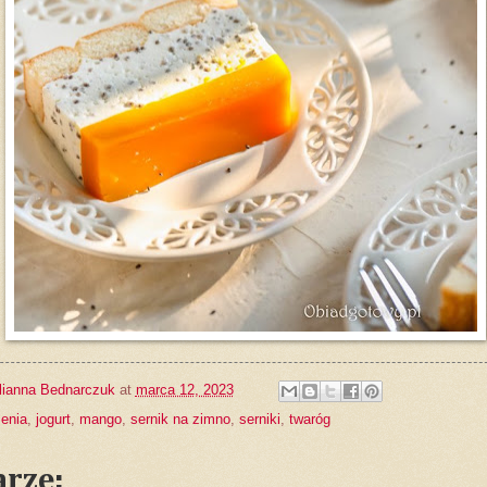
lianna Bednarczuk
at
marca 12, 2023
zenia
,
jogurt
,
mango
,
sernik na zimno
,
serniki
,
twaróg
rze: