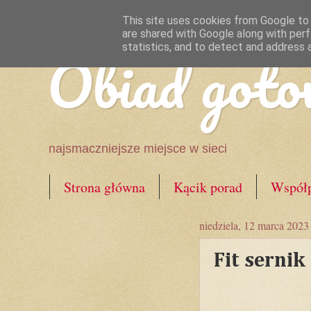
This site uses cookies from Google to d
are shared with Google along with perf
Obiad goto
statistics, and to detect and address 
najsmaczniejsze miejsce w sieci
Strona główna
Kącik porad
Współp
niedziela, 12 marca 2023
Fit sernik