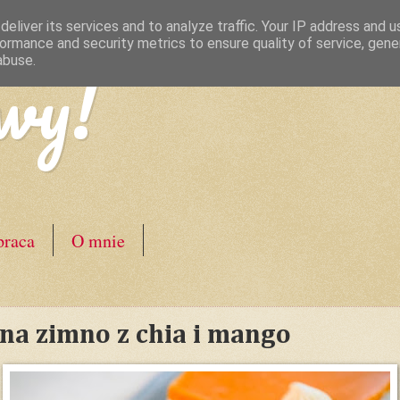
eliver its services and to analyze traffic. Your IP address and 
ormance and security metrics to ensure quality of service, gen
wy!
abuse.
raca
O mnie
 na zimno z chia i mango