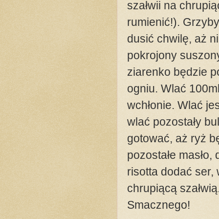
szałwii na chrupią
rumienić!). Grzyby
dusić chwilę, aż n
pokrojony suszon
ziarenko będzie 
ogniu. Wlać 100ml
wchłonie. Wlać je
wlać pozostały bu
gotować, aż ryż b
pozostałe masło, 
risotta dodać ser
chrupiącą szałwią
Smacznego!