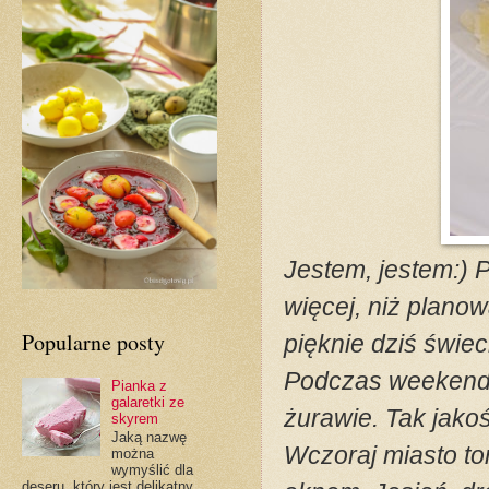
Jestem, jestem:) 
więcej, niż plano
Popularne posty
pięknie dziś świec
Podczas weekendo
Pianka z
galaretki ze
żurawie. Tak jakoś
skyrem
Jaką nazwę
Wczoraj miasto to
można
wymyślić dla
deseru, który jest delikatny