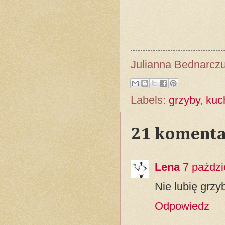
Julianna Bednarcz
Labels:
grzyby
,
kuc
21 komenta
Lena
7 paździ
Nie lubię grzy
Odpowiedz