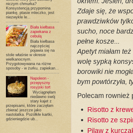
oknem. Jesień, dr
niczym chmurka?
Konsystencją przypomina
Zdaje się, że ws
piankę, ptasie mleczko, jest
niezwykle le...
prawdziwków tylko 
Biała kiełbasa
sucho, noce bardzo
zapiekana z
cebulą
pełne kosze...
Biała kiełbasa
najczęściej
Apetyt miałam też 
pojawia się na
stole właśnie w okresie
wielkanocnym.
wolę sypką konsys
Przygotowywana na różne
sposoby - w żurku, zapiekan...
borowiki nie mog
Napoleon -
bym powtórzyła, ty
przepyszny
rosyjski tort
Wyciągnęłam
Polecam rownież p
niedawno swój
stary kajet z
przepisami, które zaczęłam
Risotto z krew
zbierać jeszcze jako
nastolatka. Pożółkłe kartki,
Risotto ze szp
gdzieniegdzie ub...
Pilaw z kurcza