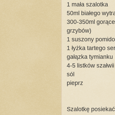
1 mała szalotka
50ml białego wyt
300-350ml gorące
grzybów)
1 suszony pomido
1 łyżka tartego s
gałązka tymianku
4-5 listków szałwii
sól
pieprz
Szalotkę posiekać.