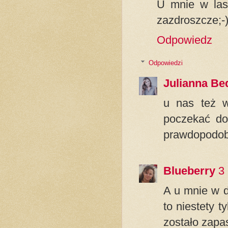
U mnie w las
zazdroszcze;-
Odpowiedz
Odpowiedzi
Julianna Be
u nas też w
poczekać do 
prawdopodob
Blueberry
3
A u mnie w d
to niestety t
zostało zapa