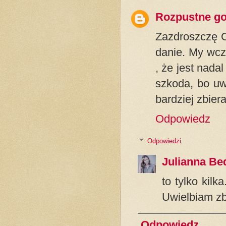
Rozpustne g
Zazdroszczę Ci
danie. My wcz
, że jest nad
szkoda, bo uwi
bardziej zbie
Odpowiedz
Odpowiedzi
Julianna Be
to tylko kilk
Uwielbiam zbi
Odpowiedz