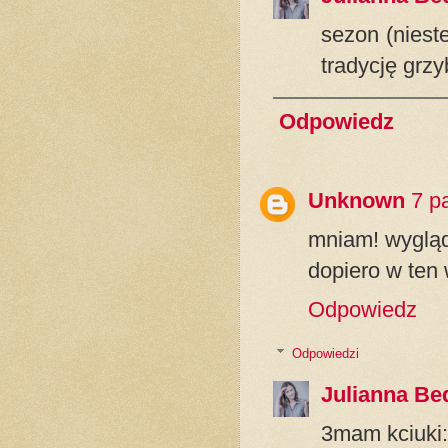
sezon (niest
tradycję grz
Odpowiedz
Unknown
7 p
mniam! wygląd
dopiero w ten 
Odpowiedz
Odpowiedzi
Julianna Be
3mam kciuki: