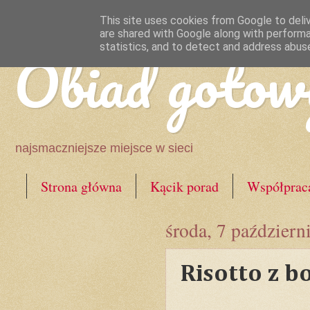
This site uses cookies from Google to deliv
are shared with Google along with performa
Obiad gotow
statistics, and to detect and address abus
najsmaczniejsze miejsce w sieci
Strona główna
Kącik porad
Współprac
środa, 7 październ
Risotto z b