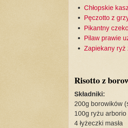
Chłopskie kasz
Pęczotto z grz
Pikantny czeko
Pilaw prawie 
Zapiekany ryż 
Risotto z boro
Składniki:
200g borowików (
100g ryżu arborio
4 łyżeczki masła