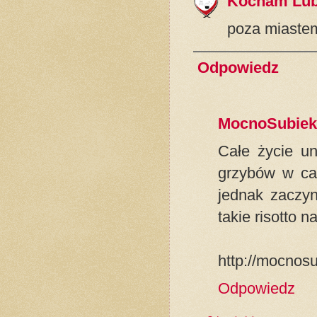
Kocham Lub
poza miastem
Odpowiedz
MocnoSubiek
Całe życie un
grzybów w ca
jednak zaczy
takie risotto 
http://mocnosu
Odpowiedz