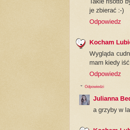
Takie risotto
je zbierać :-)
Odpowiedz
Kocham Lubi
Wygląda cudni
mam kiedy iść
Odpowiedz
Odpowiedzi
Julianna Be
a grzyby w l